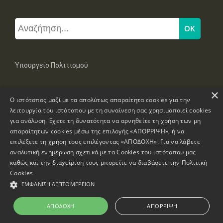
Υπουργείο Πολιτισμού
×
Μπουμπουλίνας 20-22, 106 82 Αθήνα
Ο ιστότοπος μαζί με τα απολύτως απαραίτητα cookies για την
Τηλ: +30 2131322100, 2131322421
mail: grplk@culture.gr
λειτουργία του ιστότοπου με τη συναίνεση σας χρησιμοποιεί cookies
για ανάλυση. Έχετε τη δυνατότητα να αρνηθείτε τη χρήση των μη
απαραίτητων cookies μέσω της επιλογής «ΑΠΟΡΡΙΨΗ», ή να
επιλέξετε τη χρήση τους επιλέγοντας «ΑΠΟΔΟΧΗ». Για να λάβετε
αναλυτική ενημέρωση σχετικά με τα Cookies του ιστότοπου μας
καθώς και την διαχείριση τους μπορείτε να διαβάσετε την
Πολιτική
Πνευματικά Δικαιώματα © 1995-2026 Υπουργείο Πολιτισμού
Cookies
ΕΜΦΆΝΙΣΗ ΛΕΠΤΟΜΕΡΕΙΏΝ
Πληροφορίες Ιστοσελίδας
Δήλωση Προσβασιμότητας
ΑΠΟΔΟΧΉ
ΑΠΌΡΡΙΨΗ