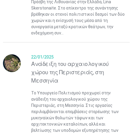
Πρέσβη της Λιθουανίας στην Ελλάδα, Lina
Skerstonaite. Στο επίκεντρο της συνάντησης
βρέθηκαν οι στενοί πολιτιστικοί δεσμοί των δύο
χωρών και η ενίσχυσή τους μέσα από τη
συνεργασία μεταξύ κρατικών θεάτρων, την
ενδεχόμενη συν...
22/01/2025
Ανάδειξη του αρχαιολογικού
Μαϊ
1
2
•
•
χώρου της Περιστεριάς, στη
Μεσσηνία
3
4
5
6
7
8
9
•
•
•
•
•
•
•
Το Υπουργείο Πολιτισμού προχωρεί στην
10
11
12
13
14
15
16
ανάδειξη του αρχαιολογικού χώρου της
•
•
•
•
•
•
•
Περιστεριάς, στη Μεσσηνία. Στις εργασίες
περιλαμβάνονται επεμβάσεις στερέωσης των
17
18
19
20
21
22
23
μυκηναϊκών θολωτών τάφων και των
•
•
•
•
•
•
•
•
•
•
•
•
•
αρχιτεκτονικών καταλοίπων, αλλά και
βελτίωσης των υποδομών εξυπηρέτησης των
24
25
26
27
28
29
30