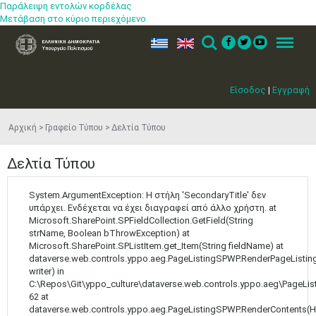
Παράλειψη εντολών κορδέλας
Μετάβαση στο κύριο περιεχόμενο
ελ
en
Search
Menu
Είσοδος
|
Εγγραφή
Αρχική
Γραφείο Τύπου
Δελτία Τύπου
Δελτία Τύπου
System.ArgumentException: Η στήλη 'SecondaryTitle' δεν
υπάρχει. Ενδέχεται να έχει διαγραφεί από άλλο χρήστη. at
Microsoft.SharePoint.SPFieldCollection.GetField(String
strName, Boolean bThrowException) at
Microsoft.SharePoint.SPListItem.get_Item(String fieldName) at
dataverse.web.controls.yppo.aeg.PageListingSPWP.RenderPageListing
writer) in
C:\Repos\Git\yppo_culture\dataverse.web.controls.yppo.aeg\PageLis
62 at
dataverse.web.controls.yppo.aeg.PageListingSPWP.RenderContents(H