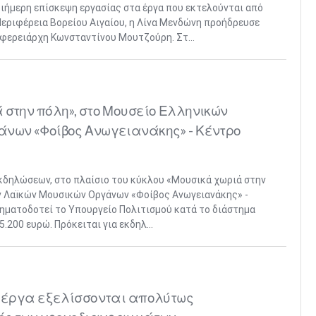
ιήμερη επίσκεψη εργασίας στα έργα που εκτελούνται από
Περιφέρεια Βορείου Αιγαίου, η Λίνα Μενδώνη προήδρευσε
φερειάρχη Κωνσταντίνου Μουτζούρη. Στ...
 στην πόλη», στο Μουσείο Ελληνικών
άνων «Φοίβος Ανωγειανάκης» - Κέντρο
κδηλώσεων, στο πλαίσιο του κύκλου «Μουσικά χωριά στην
ν Λαïκών Μουσικών Οργάνων «Φοίβος Ανωγειανάκης» -
ηματοδοτεί το Υπουργείο Πολιτισμού κατά το διάστημα
5.200 ευρώ. Πρόκειται για εκδηλ...
α έργα εξελίσσονται απολύτως