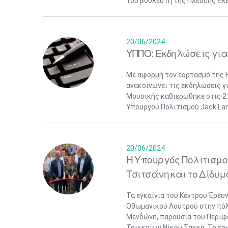
του βουλευτή της Πλεύσης Ελε
20/06/2024
ΥΠΠΟ: Εκδηλώσεις για
Με αφορμή τον εορτασμό της 
ανακοινώνει τις εκδηλώσεις γ
Μουσικής καθιερώθηκε στις 21
Υπουργού Πολιτισμού Jack Lang
20/06/2024
Η Υπουργός Πολιτισμο
Τσιτσάνη και το Δίδυ
Τα εγκαίνια του Κέντρου Έρευ
Οθωμανικού Λουτρού στην πόλ
Μενδώνη, παρουσία του Περιφ
Τρικκαίων Νίκου Σακκά. Το έργ