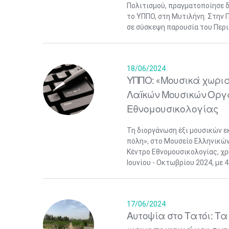
Πολιτισμού, πραγματοποίησε δ
το ΥΠΠΟ, στη Μυτιλήνη. Στην 
σε σύσκεψη παρουσία του Περι
18/06/2024
ΥΠΠΟ: «Μουσικά χωριά
Λαïκών Μουσικών Οργ
Εθνομουσικολογίας
Τη διοργάνωση έξι μουσικών ε
πόλη», στο Μουσείο Ελληνικώ
Κέντρο Εθνομουσικολογίας, χρ
Μαϊ
2
Ιουνίου - Οκτωβρίου 2024, με 4
1
•
•
3
4
5
6
7
8
9
•
•
•
•
•
•
•
17/06/2024
Αυτοψία στο Τατόι: Τ
10
11
12
13
14
15
16
•
•
•
•
•
•
•