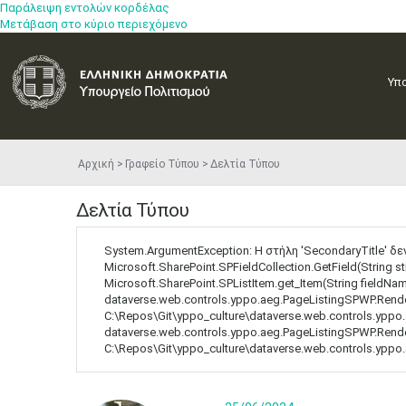
Παράλειψη εντολών κορδέλας
Μετάβαση στο κύριο περιεχόμενο
Υπ
Αρχική
Γραφείο Τύπου
Δελτία Τύπου
Δελτία Τύπου
System.ArgumentException: Η στήλη 'SecondaryTitle' δε
Microsoft.SharePoint.SPFieldCollection.GetField(String 
Microsoft.SharePoint.SPListItem.get_Item(String fieldNam
dataverse.web.controls.yppo.aeg.PageListingSPWP.Render
C:\Repos\Git\yppo_culture\dataverse.web.controls.yppo.
dataverse.web.controls.yppo.aeg.PageListingSPWP.Render
C:\Repos\Git\yppo_culture\dataverse.web.controls.yppo.