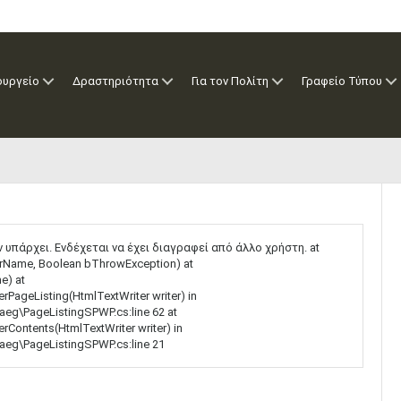
ουργείο
Δραστηριότητα
Για τον Πολίτη
Γραφείο Τύπου
ν υπάρχει. Ενδέχεται να έχει διαγραφεί από άλλο χρήστη. at
strName, Boolean bThrowException) at
e) at
PageListing(HtmlTextWriter writer) in
aeg\PageListingSPWP.cs:line 62 at
Contents(HtmlTextWriter writer) in
aeg\PageListingSPWP.cs:line 21