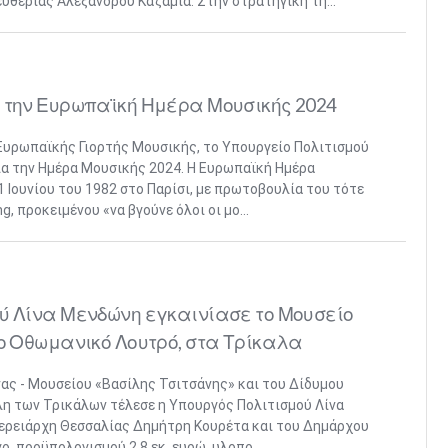
υθερίας Αλέξανδρου Καζαμία. Στην στρατηγική τη...
 την Ευρωπαϊκή Ημέρα Μουσικής 2024
Ευρωπαϊκής Γιορτής Μουσικής, το Υπουργείο Πολιτισμού
ια την Ημέρα Μουσικής 2024. Η Ευρωπαϊκή Ημέρα
 Ιουνίου του 1982 στο Παρίσι, με πρωτοβουλία του τότε
, προκειμένου «να βγούνε όλοι οι μο...
ύ Λίνα Μενδώνη εγκαινίασε το Μουσείο
μο Οθωμανικό Λουτρό, στα Τρίκαλα
νας - Μουσείου «Βασίλης Τσιτσάνης» και του Δίδυμου
η των Τρικάλων τέλεσε η Υπουργός Πολιτισμού Λίνα
ερειάρχη Θεσσαλίας Δημήτρη Κουρέτα και του Δημάρχου
ο, προϋπολογισμού 2,8 εκ. ευρώ, υλοπο...