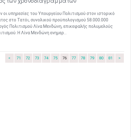
τός των χρονοδιαγραμμάτων
ν οι υπηρεσίες του Υπουργείου Πολιτισμού στον ιστορικό
ατος στο Τατόι, συνολικού προϋπολογισμού 58.000.000
ργός Πολιτισμού Λίνα Μενδώνη, επικεφαλής πολυμελούς
τισμού. Η Λίνα Μενδώνη ενημερ...
<
71
72
73
74
75
76
77
78
79
80
81
>