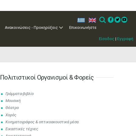
ελ
en
Search
Ανακοινώσεις - Προκηρύξεις
Επικοινωνήστε
Είσοδος
|
Εγγραφή
Πολιτιστικοί Οργανισμοί & Φορείς
Γράμματα-βιβλίο
Ιουν
1
2
3
4
5
6
•
•
•
•
•
•
Μουσική
Θέατρο
7
8
9
10
11
12
13
Χορός
•
•
•
•
•
•
•
Κινηματογράφος & οπτικοακουστικά μέσα
14
15
16
17
18
19
20
Εικαστικές τέχνες
•
•
•
•
•
•
•
Αρχιτεκτονική