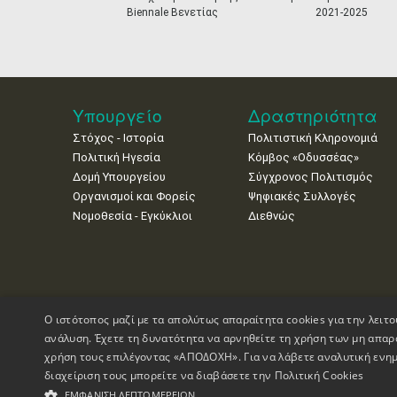
Biennale Βενετίας
2021-2025
Υπουργείο
Δραστηριότητα
Στόχος - Ιστορία
Πολιτιστική Κληρονομιά
Πολιτική Ηγεσία
Κόμβος «Οδυσσέας»
Δομή Υπουργείου
Σύγχρονος Πολιτισμός
Οργανισμοί και Φορείς
Ψηφιακές Συλλογές
Νομοθεσία - Εγκύκλιοι
Διεθνώς
Ο ιστότοπος μαζί με τα απολύτως απαραίτητα cookies για την λειτο
ανάλυση. Έχετε τη δυνατότητα να αρνηθείτε τη χρήση των μη απαρ
χρήση τους επιλέγοντας «ΑΠΟΔΟΧΗ». Για να λάβετε αναλυτική ενημ
διαχείριση τους μπορείτε να διαβάσετε την
Πολιτική Cookies
Πνευματικά Δικαιώματα © 1995-2026 Υπουργείο Πολιτισμού
ΕΜΦΆΝΙΣΗ ΛΕΠΤΟΜΕΡΕΙΏΝ