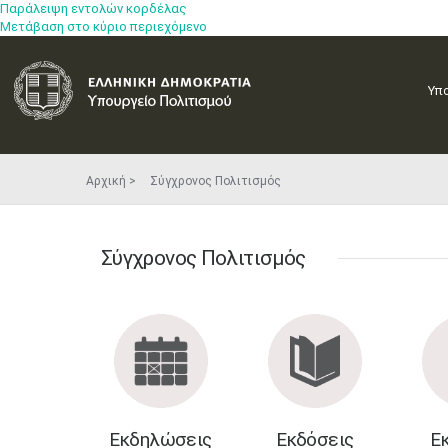
Παράλειψη εντολών κορδέλας
Μετάβαση στο κύριο περιεχόμενο
Υπ
Αρχική
Σύγχρ​ο​νος Πολι​τισμός ​​ ​
​​​ ​​​​
Σύγχρ​ο​νος Πολι​τισμός ​​ ​
Εκδηλώσεις
Εκδόσεις
Ε