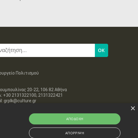
11
12
13
14
15
16
17
•
•
•
•
•
•
•
18
19
20
21
22
23
24
•
•
•
•
•
•
•
25
26
27
28
29
30
31
•
•
•
•
•
•
•
Νοε
1
2
3
4
5
6
7
•
•
•
•
•
•
•
ουργείο Πολιτισμού
8
9
10
11
12
13
14
•
•
•
•
•
•
•
ουμπουλίνας 20-22, 106 82 Αθήνα
λ: +30 2131322100, 2131322421
15
16
17
18
19
20
21
•
•
•
•
•
•
•
l: grplk@culture.gr
×
22
23
24
25
26
27
28
•
•
•
•
•
•
•
ΑΠΟΔΟΧΉ
29
30
ΑΠΌΡΡΙΨΗ
•
•