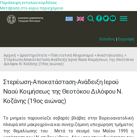
Παράλειψη εντολών κορδέλας
Μετάβαση στο κύριο περιεχόμενο
ελ
en
Search
Menu
Είσοδος
|
Εγγραφή
Αρχική
Δραστηριότητα
Πολιτιστική Κληρονομιά
Αναστηλώσεις
Στερέωση-Αποκατάσταση-Ανάδειξη Ιερού Ναού Κοιμήσεως της Θεοτόκου
Διλόφου Ν. Κοζάνης (19ος αιώνας)
Στερέωση-Αποκατάσταση-Ανάδειξη Ιερού
Ναού Κοιμήσεως της Θεοτόκου Διλόφου Ν.
Κοζάνης (19ος αιώνας)
Το μνημείο παρουσίαζε σοβαρές βλάβες στην Βορειοανατολική
πλευρά από μακροχρόνια και συνεχιζόμενη υποχώρηση τμήματος
της θεμελίωσης του . Μετά το σεισμό του Μαΐου 1995 η