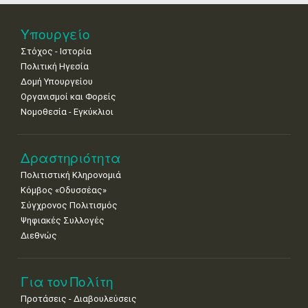
•
•
•
•
•
•
•
25
26
27
28
29
30
31
Υπουργείο
•
•
•
•
•
•
•
Στόχος - Ιστορία
Πολιτική Ηγεσία
Δομή Υπουργείου
Οργανισμοί και Φορείς
Νομοθεσία - Εγκύκλιοι
Δραστηριότητα
Πολιτιστική Κληρονομιά
Κόμβος «Οδυσσέας»
Σύγχρονος Πολιτισμός
Ψηφιακές Συλλογές
Διεθνώς
Για τον Πολίτη
Προτάσεις - Διαβουλεύσεις