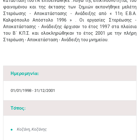
κατάσταση του Ι.Ν. επιδεινώθηκε . Λόγω της επικινδυνότητας του
φαινομένου και της έκτασης των ζημιών εκπονήθηκε μελέτη
Στερέωσης - Αποκατάστασης - Ανάδειξης από « 11η Ε.Β.Α.
Καλφόπουλο Απόστολο 1996 » . Οι εργασίες Στερέωσης -
Αποκατάστασης - Ανάδειξης άρχισαν το έτος 1997 στα πλαίσια
του Β΄ Κ.Π.Σ. και ολοκληρώθηκαν το έτος 2001 με την πλήρη
Στερέωση - Αποκατάσταση - Ανάδειξη του μνημείου.
Ημερομηνία:
01/01/1998 - 31/12/2001
Τόπος:
Μαϊ
1
2
•
•
Κοζάνη, Κοζάνης
3
4
5
6
7
8
9