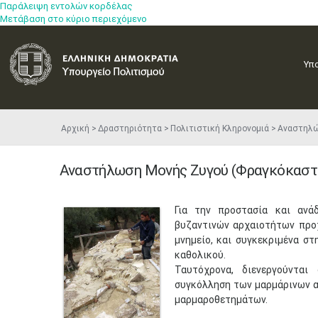
Παράλειψη εντολών κορδέλας
Μετάβαση στο κύριο περιεχόμενο
Υπ
Αρχική
Δραστηριότητα
Πολιτιστική Κληρονομιά
Αναστηλ
Αναστήλωση Μονής Ζυγού (Φραγκόκαστ
Για την προστασία και ανά
βυζαντινών αρχαιοτήτων προ
μνημείο, και συγκεκριμένα σ
καθολικού.
Ταυτόχρονα, διενεργούντα
συγκόλληση των μαρμάρινων α
μαρμαροθετημάτων.