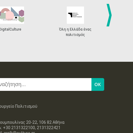
next
DigitalCulture
Όλη η Ελλάδα ένας
Πρόγραμμα Δι
πολιτισμός
ουργείο Πολιτισμού
ουμπουλίνας 20-22, 106 82 Αθήνα
λ: +30 2131322100, 2131322421