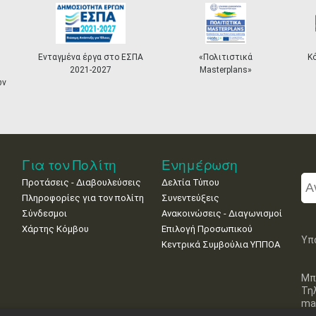
Ενταγμένα έργα στο ΕΣΠΑ
«Πολιτιστικά
Κ
2021-2027
Masterplans»
ων
Για τον Πολίτη
Ενημέρωση
Προτάσεις - Διαβουλεύσεις
Δελτία Τύπου
Πληροφορίες για τον πολίτη
Συνεντεύξεις
Σύνδεσμοι
Ανακοινώσεις - Διαγωνισμοί
Χάρτης Κόμβου
Επιλογή Προσωπικού
Υπ
Κεντρικά Συμβούλια ΥΠΠΟΑ
Μπ
Τη
mai