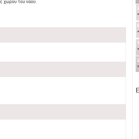
ς χώρου του ναού.
Ε