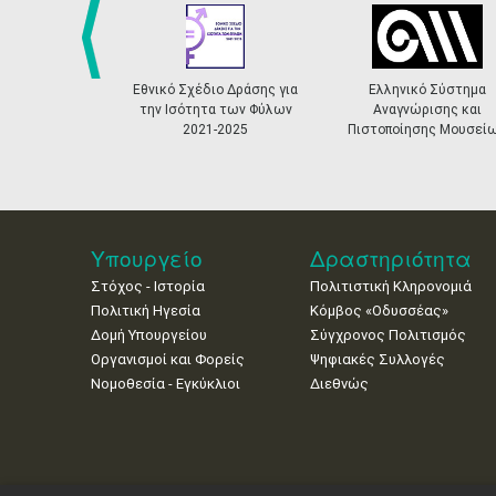
prev
Εθνικό Σχέδιο Δράσης για
Ελληνικό Σύστημα
την Ισότητα των Φύλων
Αναγνώρισης και
2021-2025
Πιστοποίησης Μουσεί
Υπουργείο
Δραστηριότητα
Στόχος - Ιστορία
Πολιτιστική Κληρονομιά
Πολιτική Ηγεσία
Κόμβος «Οδυσσέας»
Δομή Υπουργείου
Σύγχρονος Πολιτισμός
Οργανισμοί και Φορείς
Ψηφιακές Συλλογές
Νομοθεσία - Εγκύκλιοι
Διεθνώς