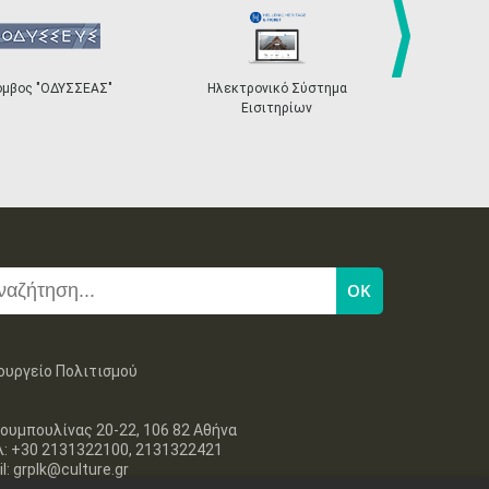
next
όμβος "ΟΔΥΣΣΕΑΣ"
Ηλεκτρονικό Σύστημα
«Η Ευρώπη σ
Εισιτηρίων
ουργείο Πολιτισμού
ουμπουλίνας 20-22, 106 82 Αθήνα
λ: +30 2131322100, 2131322421
l: grplk@culture.gr