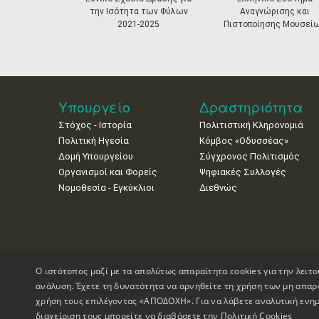
την Ισότητα των Φύλων
Αναγνώρισης και
2021-2025
Πιστοποίησης Μουσεί
Υπουργείο
Δραστηριότητα
Στόχος - Ιστορία
Πολιτιστική Κληρονομιά
Πολιτική Ηγεσία
Κόμβος «Οδυσσέας»
Δομή Υπουργείου
Σύγχρονος Πολιτισμός
Οργανισμοί και Φορείς
Ψηφιακές Συλλογές
Νομοθεσία - Εγκύκλιοι
Διεθνώς
Ο ιστότοπος μαζί με τα απολύτως απαραίτητα cookies για την λειτο
ανάλυση. Έχετε τη δυνατότητα να αρνηθείτε τη χρήση των μη απαρ
χρήση τους επιλέγοντας «ΑΠΟΔΟΧΗ». Για να λάβετε αναλυτική ενημ
διαχείριση τους μπορείτε να διαβάσετε την
Πολιτική Cookies