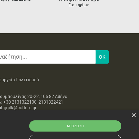
Εισιτηρίων
ουργείο Πολιτισμού
ουμπουλίνας 20-22, 106 82 Αθήνα
λ: +30 2131322100, 2131322421
l: grplk@culture.gr
×
ΑΠΟΔΟΧΉ