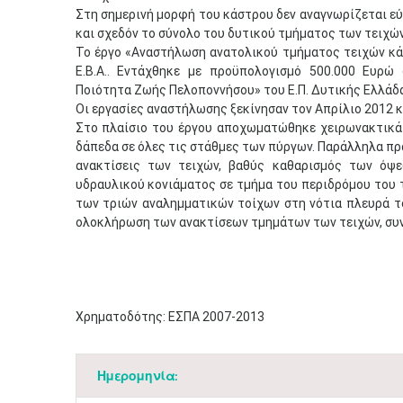
Στη σημερινή μορφή του κάστρου δεν αναγνωρίζεται εύ
και σχεδόν το σύνολο του δυτικού τμήματος των τειχών
Το έργο «Αναστήλωση ανατολικού τμήματος τειχών κά
Ε.Β.Α.. Εντάχθηκε με προϋπολογισμό 500.000 Ευρώ
Ποιότητα Ζωής Πελοποννήσου» του Ε.Π. Δυτικής Ελλάδα
Οι εργασίες αναστήλωσης ξεκίνησαν τον Απρίλιο 2012 κ
Στο πλαίσιο του έργου αποχωματώθηκε χειρωνακτικά 
δάπεδα σε όλες τις στάθμες των πύργων. Παράλληλα πρ
ανακτίσεις των τειχών, βαθύς καθαρισμός των όψ
υδραυλικού κονιάματος σε τμήμα του περιδρόμου του τε
των τριών αναλημματικών τοίχων στη νότια πλευρά το
ολοκλήρωση των ανακτίσεων τμημάτων των τειχών, συ
Χρηματοδότης: ΕΣΠΑ 2007-2013
Ημερομηνία: