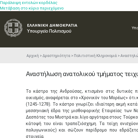
Παράλειψη εντολών κορδέλας
Μετάβαση στο κύριο περιεχόμενο
Υπ
Αρχική
Δραστηριότητα
Πολιτιστική Κληρονομιά
Αναστηλ
Αναστήλωση ανατολικού τμήματος τειχ
Το κάστρο της Ανδρούσας, κτισμένο στις δυτικές 
οικισμός, αναφέρεται στο «Χρονικόν του Μορέως» ότι 
(1245-1278). Το κάστρο γνωρίζει ιδιαίτερη ακμή κατά
μεσσηνιακή έδρα της μισθοφορικής Εταιρείας των Να
Δεσπότες του Μυστρά και λίγο αργότερα στους Τούρκου
κάτοψή του είναι τραπεζιόσχημη. Τα τείχη ενισχύο
πολυγωνικούς) και σώζουν περίδρομο που εδράζετ
στοιχεία.