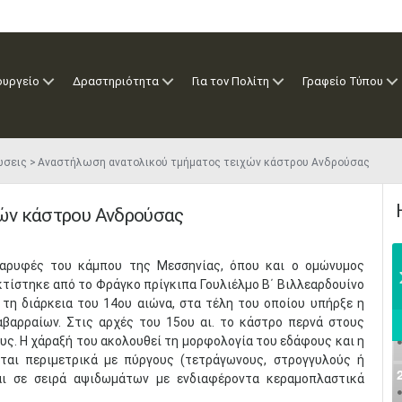
ουργείο
Δραστηριότητα
Για τον Πολίτη
Γραφείο Τύπου
ώσεις
Αναστήλωση ανατολικού τμήματος τειχών κάστρου Ανδρούσας
ών κάστρου Ανδρούσας
παρυφές του κάμπου της Μεσσηνίας, όπου και ο ομώνυμος
κτίστηκε από το Φράγκο πρίγκιπα Γουλιέλμο Β΄ Βιλλεαρδουίνο
 τη διάρκεια του 14ου αιώνα, στα τέλη του οποίου υπήρξε η
βαρραίων. Στις αρχές του 15ου αι. το κάστρο περνά στους
ς. Η χάραξή του ακολουθεί τη μορφολογία του εδάφους και η
νται περιμετρικά με πύργους (τετράγωνους, στρογγυλούς ή
αι σε σειρά αψιδωμάτων με ενδιαφέροντα κεραμοπλαστικά