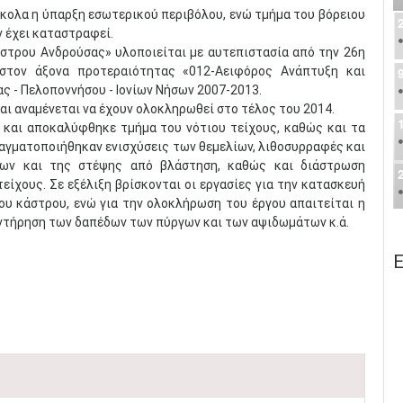
κολα η ύπαρξη εσωτερικού περιβόλου, ενώ τμήμα του βόρειου
 έχει καταστραφεί.
στρου Ανδρούσας» υλοποιείται με αυτεπιστασία από την 26η
 στον άξονα προτεραιότητας «012-Αειφόρος Ανάπτυξη και
ς - Πελοποννήσου - Ιονίων Νήσων 2007-2013.
αι αναμένεται να έχουν ολοκληρωθεί στο τέλος του 2014.
και αποκαλύφθηκε τμήμα του νότιου τείχους, καθώς και τα
αγματοποιήθηκαν ενισχύσεις των θεμελίων, λιθοσυρραφές και
εων και της στέψης από βλάστηση, καθώς και διάστρωση
ίχους. Σε εξέλιξη βρίσκονται οι εργασίες για την κατασκευή
υ κάστρου, ενώ για την ολοκλήρωση του έργου απαιτείται η
ντήρηση των δαπέδων των πύργων και των αψιδωμάτων κ.ά.
Ε