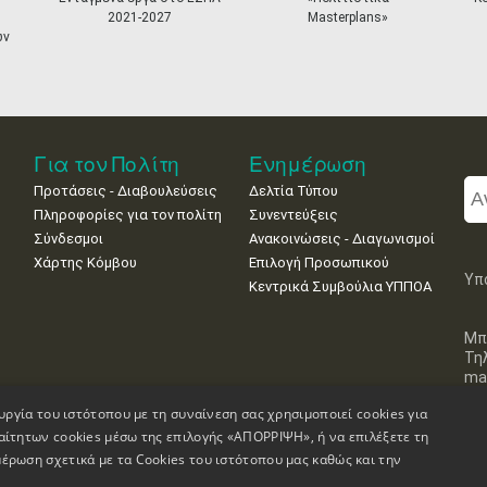
2021-2027
Masterplans»
ων
Για τον Πολίτη
Ενημέρωση
Προτάσεις - Διαβουλεύσεις
Δελτία Τύπου
Πληροφορίες για τον πολίτη
Συνεντεύξεις
Σύνδεσμοι
Ανακοινώσεις - Διαγωνισμοί
Χάρτης Κόμβου
Επιλογή Προσωπικού
Υπ
Κεντρικά Συμβούλια ΥΠΠΟΑ
Μπ
Τη
mai
υργία του ιστότοπου με τη συναίνεση σας χρησιμοποιεί cookies για
αίτητων cookies μέσω της επιλογής «ΑΠΟΡΡΙΨΗ», ή να επιλέξετε τη
έρωση σχετικά με τα Cookies του ιστότοπου μας καθώς και την