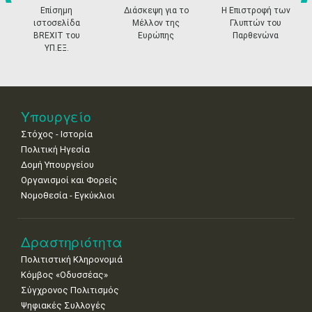
•
•
•
•
•
•
•
prev
ne
Επίσημη
Διάσκεψη για το
Η Επιστροφή των
ιστοσελίδα
Μέλλον της
Γλυπτών του
18
19
20
21
22
23
24
BREXIT του
Ευρώπης
Παρθενώνα
•
•
•
•
•
•
•
ΥΠ.ΕΞ.
25
26
27
28
29
30
31
•
•
•
•
•
•
•
Νοε
1
2
3
4
5
6
7
Υπουργείο
•
•
•
•
•
•
•
Στόχος - Ιστορία
8
9
10
11
12
13
14
Πολιτική Ηγεσία
•
•
•
•
•
•
•
Δομή Υπουργείου
Οργανισμοί και Φορείς
15
16
17
18
19
20
21
Νομοθεσία - Εγκύκλιοι
•
•
•
•
•
•
•
22
23
24
25
26
27
28
•
•
•
•
•
•
•
Δραστηριότητα
Πολιτιστική Κληρονομιά
29
30
Κόμβος «Οδυσσέας»
•
•
Σύγχρονος Πολιτισμός
Ψηφιακές Συλλογές