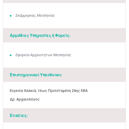
Σκάρμηγκας, Μεσσηνίας
Αρμόδιες Υπηρεσίες ή Φορείς:
Εφορεία Αρχαιοτήτων Μεσσηνίας
Επιστημονικοί Υπεύθυνοι:
Ιουν
1
2
3
4
5
6
•
•
•
•
•
•
​Ευγενία Χαλκιά, τέως Προϊσταμένη 26ης ΕΒΑ
7
8
9
10
11
12
13
•
•
•
•
•
•
•
Δρ. Αρχαιολόγος
14
15
16
17
18
19
20
•
•
•
•
•
•
•
Ετικέτες:
21
22
23
24
25
26
27