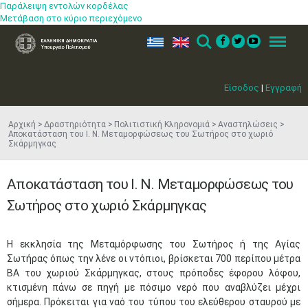
Παράλειψη εντολών κορδέλας
Μετάβαση στο κύριο περιεχόμενο
ελ
en
Search
Menu
Είσοδος
|
Εγγραφή
Αρχική
Δραστηριότητα
Πολιτιστική Κληρονομιά
Αναστηλώσεις
Αποκατάσταση του Ι. Ν. Μεταμορφώσεως του Σωτήρος στο χωριό
Σκάρμηγκας
Αποκατάσταση του Ι. Ν. Μεταμορφώσεως του
Σωτήρος στο χωριό Σκάρμηγκας
Η εκκλησία της Μεταμόρφωσης του Σωτήρος ή της Αγίας
Σωτήρας όπως την λένε οι ντόπιοι, βρίσκεται 700 περίπου μέτρα
ΒA του χωριού Σκάρμηγκας, στους πρόποδες έφορου λόφου,
κτισμένη πάνω σε πηγή με πόσιμο νερό που αναβλύζει μέχρι
σήμερα. Πρόκειται για ναό του τύπου του ελεύθερου σταυρού με