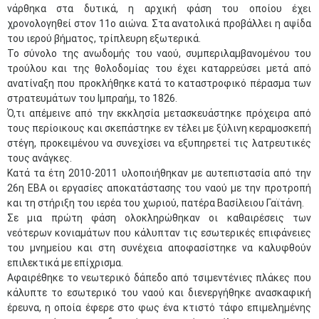
νάρθηκα στα δυτικά, η αρχική φάση του οποίου έχει
χρονολογηθεί στον 11ο αιώνα. Στα ανατολικά προβάλλει η αψίδα
του ιερού βήματος, τρίπλευρη εξωτερικά.
Το σύνολο της ανωδομής του ναού, συμπεριλαμβανομένου του
τρούλου και της θολοδομίας του έχει καταρρεύσει μετά από
ανατίναξη που προκλήθηκε κατά το καταστροφικό πέρασμα των
στρατευμάτων του Ιμπραήμ, το 1826.
Ό,τι απέμεινε από την εκκλησία μετασκευάστηκε πρόχειρα από
τους περίοικους και σκεπάστηκε εν τέλει με ξύλινη κεραμοσκεπή
στέγη, προκειμένου να συνεχίσει να εξυπηρετεί τις λατρευτικές
τους ανάγκες.
Κατά τα έτη 2010-2011 υλοποιήθηκαν με αυτεπιστασία από την
26η ΕΒΑ οι εργασίες αποκατάστασης του ναού με την προτροπή
και τη στήριξη του ιερέα του χωριού, πατέρα Βασίλειου Γαϊτάνη.
Σε μια πρώτη φάση ολοκληρώθηκαν οι καθαιρέσεις των
νεότερων κονιαμάτων που κάλυπταν τις εσωτερικές επιφάνειες
του μνημείου και στη συνέχεια αποφασίστηκε να καλυφθούν
επιλεκτικά με επίχρισμα.
Αφαιρέθηκε το νεωτερικό δάπεδο από τσιμεντένιες πλάκες που
κάλυπτε το εσωτερικό του ναού και διενεργήθηκε ανασκαφική
έρευνα, η οποία έφερε στο φως ένα κτιστό τάφο επιμελημένης