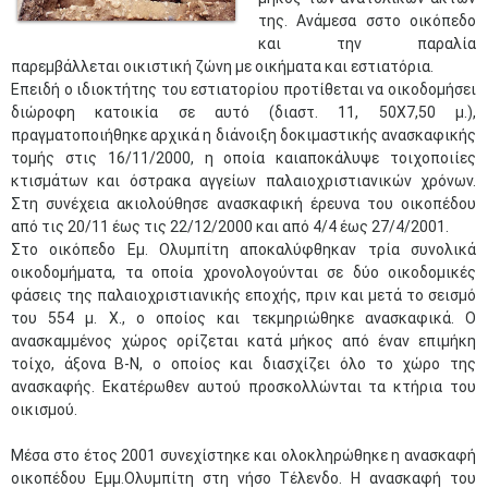
της. Ανάμεσα σστο οικόπεδο
και την παραλία
παρεμβάλλεται οικιστική ζώνη με οικήματα και εστιατόρια.
Επειδή ο ιδιοκτήτης του εστιατορίου προτίθεται να οικοδομήσει
διώροφη κατοικία σε αυτό (διαστ. 11, 50Χ7,50 μ.),
πραγματοποιήθηκε αρχικά η διάνοιξη δοκιμαστικής ανασκαφικής
τομής στις 16/11/2000, η οποία καιαποκάλυψε τοιχοποιίες
κτισμάτων και όστρακα αγγείων παλαιοχριστιανικών χρόνων.
Στη συνέχεια ακιολούθησε ανασκαφική έρευνα του οικοπέδου
από τις 20/11 έως τις 22/12/2000 και από 4/4 έως 27/4/2001.
Στο οικόπεδο Εμ. Ολυμπίτη αποκαλύφθηκαν τρία συνολικά
οικοδομήματα, τα οποία χρονολογούνται σε δύο οικοδομικές
φάσεις της παλαιοχριστιανικής εποχής, πριν και μετά το σεισμό
του 554 μ. Χ., ο οποίος και τεκμηριώθηκε ανασκαφικά. Ο
ανασκαμμένος χώρος ορίζεται κατά μήκος από έναν επιμήκη
τοίχο, άξονα Β-Ν, ο οποίος και διασχίζει όλο το χώρο της
ανασκαφής. Εκατέρωθεν αυτού προσκολλώνται τα κτήρια του
οικισμού.
Μέσα στο έτος 2001 συνεχίστηκε και ολοκληρώθηκε η ανασκαφή
οικοπέδου Εμμ.Ολυμπίτη στη νήσο Τέλενδο. Η ανασκαφή του