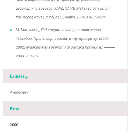
ανασκαφικής έρευνας, ΧΑΡΙΣ ΧΑΙΡΕ, Μελέτες στη μνήμη
της Χάρης Κάντζια, τόμος Β', Αθήνα, 2004, 376, 379-381
Μ. Κουτελλάς, Παλαιοχριστιανικός οικισμός νήσου
Τελένδου. Πρώτα συμπεράσματα της πρόσφατης (2000-
2002) ανασκαφικής έρευνας, Καλυμνιακά Χρονικά ΙΕ', ------------,
2003, 230-231
Ιουν
1
2
3
4
5
6
•
•
•
•
•
•
Ετικέτες:
7
8
9
10
11
12
13
•
•
•
•
•
•
•
Ανασκαφές
14
15
16
17
18
19
20
•
•
•
•
•
•
•
Έτος:
21
22
23
24
25
26
27
•
•
•
•
•
•
•
2000