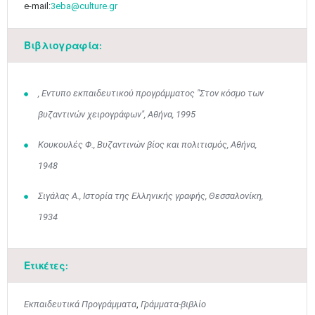
e-mail:
3eba@culture.gr
Βιβλιογραφία:
, Εντυπο εκπαιδευτικού προγράμματος "Στον κόσμο των
βυζαντινών χειρογράφων", Αθήνα, 1995
Κουκουλές Φ., Βυζαντινών βίος και πολιτισμός, Αθήνα,
1948
Σιγάλας Α., Ιστορία της Ελληνικής γραφής, Θεσσαλονίκη,
Μαϊ
1
2
•
•
1934
3
4
5
6
7
8
9
•
•
•
•
•
•
•
Ετικέτες:
10
11
12
13
14
15
16
•
•
•
•
•
•
•
Εκπαιδευτικά Προγράμματα
,
Γράμματα-βιβλίο