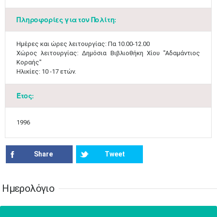
17
18
19
20
21
22
23
•
•
•
•
•
•
•
•
•
•
•
•
•
Πληροφορίες για τον Πολίτη:
24
25
26
27
28
29
30
•
•
•
•
•
•
•
Ημέρες και ώρες λειτουργίας: Πα 10.00-12.00
Χώρος λειτουργίας: Δημόσια Βιβλιοθήκη Χίου "Αδαμάντιος
31
Ιουν
1
2
3
4
5
6
Κοραής"
•
•
•
•
•
•
•
Ηλικίες: 10 -17 ετών.​​
7
8
9
10
11
12
13
•
•
•
•
•
•
•
Έτος:
14
15
16
17
18
19
20
•
•
•
•
•
•
•
1996
21
22
23
24
25
26
27
•
•
•
•
•
•
•
Share
Tweet
28
29
30
Ιουλ
1
2
3
4
•
•
•
•
•
•
•
•
•
•
Ημερολόγιο
5
6
7
8
9
10
11
•
•
•
•
•
•
•
•
•
•
•
•
•
•