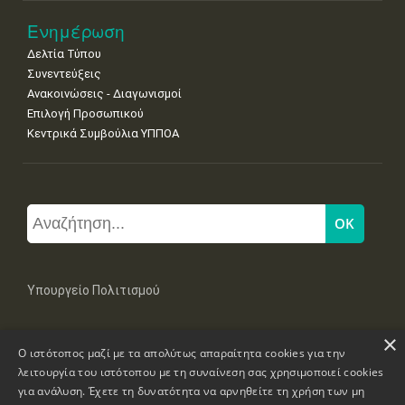
Ενημέρωση
Δελτία Τύπου
Συνεντεύξεις
Ανακοινώσεις - Διαγωνισμοί
Επιλογή Προσωπικού
Κεντρικά Συμβούλια ΥΠΠΟΑ
Υπουργείο Πολιτισμού
×
Μπουμπουλίνας 20-22, 106 82 Αθήνα
Ο ιστότοπος μαζί με τα απολύτως απαραίτητα cookies για την
Τηλ: +30 2131322100, 2131322421
mail: grplk@culture.gr
λειτουργία του ιστότοπου με τη συναίνεση σας χρησιμοποιεί cookies
για ανάλυση. Έχετε τη δυνατότητα να αρνηθείτε τη χρήση των μη