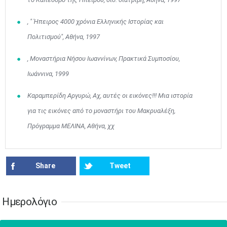
17
18
19
20
21
22
23
•
•
•
•
•
•
•
•
•
•
•
•
•
, " Ήπειρος 4000 χρόνια Ελληνικής Ιστορίας και
Πολιτισμού", Αθήνα, 1997
24
25
26
27
28
29
30
•
•
•
•
•
•
•
, Μοναστήρια Νήσου Ιωαννίνων, Πρακτικά Συμποσίου,
31
Ιουν
1
2
3
4
5
6
•
•
•
•
•
•
•
Ιωάννινα, 1999
7
8
9
10
11
12
13
Καραμπερίδη Αργυρώ, Αχ, αυτές οι εικόνες!!! Μια ιστορία
•
•
•
•
•
•
•
για τις εικόνες από το μοναστήρι του Μακρυαλέξη,
14
15
16
17
18
19
20
Πρόγραμμα ΜΕΛΙΝΑ, Αθήνα, χχ
•
•
•
•
•
•
•
21
22
23
24
25
26
27
•
•
•
•
•
•
•
Share
Tweet
28
29
30
Ιουλ
1
2
3
4
•
•
•
•
•
•
•
•
•
•
Ημερολόγιο
5
6
7
8
9
10
11
•
•
•
•
•
•
•
•
•
•
•
•
•
•