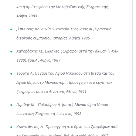
και η πρώτη φάση της Μεταβυζαντινής Ζωγραφικής,
Αθήνα, 1983
, Ήπειρος: Κοινωνία Οικονομία 15ος-20ος αι., Πρακτικά
διεθνούς συμποσίου ιστορίας, Αθήνα, 1986
Χατζηδάκης Μ., Έλληνες ζωγράφοι μετά την άλωση (1450-
1830), τομ.Α΄, Αθήνα, 1987
Τούρτα Α., Οι ναοί του Αγίου Νικολάου στη Βίτσα και του
Αγίου Μηνά στο Μονοδένδρι. Προσέγγιση στο έργο των
Μαϊ
1
2
ζωγράφων από το Λινοτόπι, Αθήνα, 1991
•
•
Γαρίδης Μ. - Παλιούρας Α. (επιμ.), Μοναστήρια Νήσου
3
4
5
6
7
8
9
•
•
•
•
•
•
•
Ιωαννίνων, Ζωγραφική, Ιωάννινα, 1993
10
11
12
13
14
15
16
Κωνστάντιος Δ., Προσέγγιση στο έργο των ζωγράφων από
•
•
•
•
•
•
•
το Καπέσοβο της Ηπείρου, διδ. διατριβή, Αθήνα, 1997