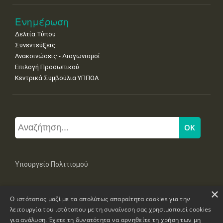
Ενημέρωση
Δελτία Τύπου
Συνεντεύξεις
Ανακοινώσεις - Διαγωνισμοί
Επιλογή Προσωπικού
Κεντρικά Συμβούλια ΥΠΠΟΑ
Υπουργείο Πολιτισμού
×
Μπουμπουλίνας 20-22, 106 82 Αθήνα
Ο ιστότοπος μαζί με τα απολύτως απαραίτητα cookies για την
Τηλ: +30 2131322100, 2131322421
mail: grplk@culture.gr
λειτουργία του ιστότοπου με τη συναίνεση σας χρησιμοποιεί cookies
για ανάλυση. Έχετε τη δυνατότητα να αρνηθείτε τη χρήση των μη