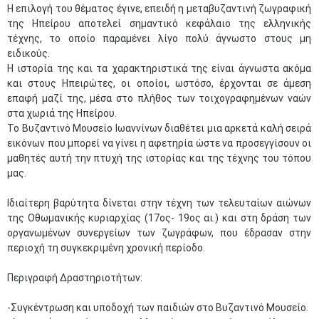
Η επιλογή του θέματος έγινε, επειδή η μεταβυζαντινή ζωγραφική
της Ηπείρου αποτελεί σημαντικό κεφάλαιο της ελληνικής
τέχνης, το οποίο παραμένει λίγο πολύ άγνωστο στους μη
ειδικούς.
Η ιστορία της και τα χαρακτηριστικά της είναι άγνωστα ακόμα
και στους Ηπειρώτες, οι οποίοι, ωστόσο, έρχονται σε άμεση
επαφή μαζί της, μέσα στο πλήθος των τοιχογραφημένων ναών
στα χωριά της Ηπείρου.
Το Βυζαντινό Μουσείο Ιωαννίνων διαθέτει μια αρκετά καλή σειρά
εικόνων που μπορεί να γίνει η αφετηρία ώστε να προσεγγίσουν οι
μαθητές αυτή την πτυχή της ιστορίας και της τέχνης του τόπου
μας.
Ιδιαίτερη βαρύτητα δίνεται στην τέχνη των τελευταίων αιώνων
της Οθωμανικής κυριαρχίας (17ος- 19ος αι.) και στη δράση των
οργανωμένων συνεργείων των ζωγράφων, που έδρασαν στην
περιοχή τη συγκεκριμένη χρονική περίοδο.
Περιγραφή Δραστηριοτήτων:
-Συγκέντρωση και υποδοχή των παιδιών στο Βυζαντινό Μουσείο.