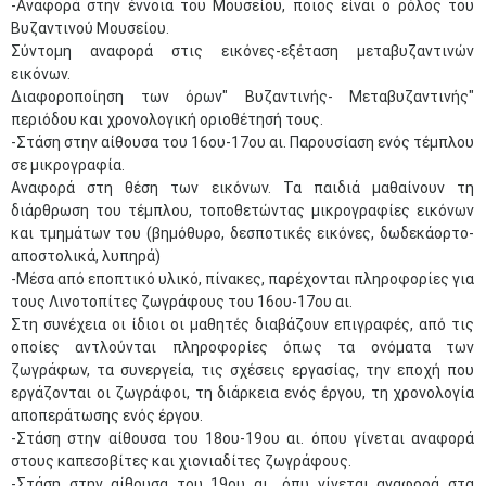
-Αναφορά στην έννοια του Μουσείου, ποιος είναι ο ρόλος του
Βυζαντινού Μουσείου.
Σύντομη αναφορά στις εικόνες-εξέταση μεταβυζαντινών
εικόνων.
Διαφοροποίηση των όρων" Βυζαντινής- Μεταβυζαντινής"
περιόδου και χρονολογική οριοθέτησή τους.
-Στάση στην αίθουσα του 16ου-17ου αι. Παρουσίαση ενός τέμπλου
σε μικρογραφία.
Αναφορά στη θέση των εικόνων. Τα παιδιά μαθαίνουν τη
διάρθρωση του τέμπλου, τοποθετώντας μικρογραφίες εικόνων
και τμημάτων του (βημόθυρο, δεσποτικές εικόνες, δωδεκάορτο-
αποστολικά, λυπηρά)
-Μέσα από εποπτικό υλικό, πίνακες, παρέχονται πληροφορίες για
τους Λινοτοπίτες ζωγράφους του 16ου-17ου αι.
Στη συνέχεια οι ίδιοι οι μαθητές διαβάζουν επιγραφές, από τις
οποίες αντλούνται πληροφορίες όπως τα ονόματα των
ζωγράφων, τα συνεργεία, τις σχέσεις εργασίας, την εποχή που
εργάζονται οι ζωγράφοι, τη διάρκεια ενός έργου, τη χρονολογία
αποπεράτωσης ενός έργου.
-Στάση στην αίθουσα του 18ου-19ου αι. όπου γίνεται αναφορά
στους καπεσοβίτες και χιονιαδίτες ζωγράφους.
-Στάση στην αίθουσα του 19ου αι., όπυ γίνεται αναφορά στα