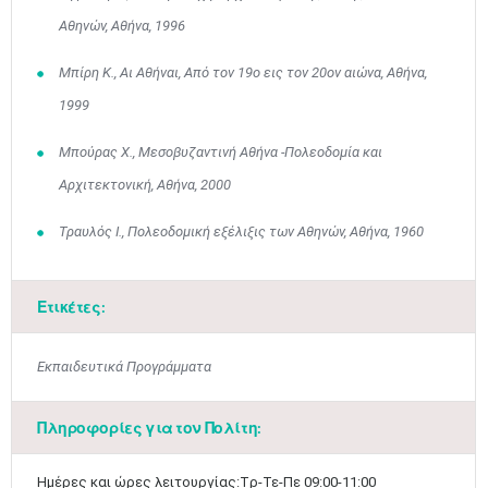
Αθηνών, Αθήνα, 1996
Μπίρη Κ., Αι Αθήναι, Από τον 19ο εις τον 20ον αιώνα, Αθήνα,
1999
Μπούρας Χ., Μεσοβυζαντινή Αθήνα -Πολεοδομία και
Αρχιτεκτονική, Αθήνα, 2000
Τραυλός Ι., Πολεοδομική εξέλιξις των Αθηνών, Αθήνα, 1960
Ετικέτες:
Εκπαιδευτικά Προγράμματα
Πληροφορίες για τον Πολίτη:
Ιουν
1
2
3
4
5
6
•
•
•
•
•
•
Ημέρες και ώρες λειτουργίας:Tρ-Τε-Πε 09:00-11:00