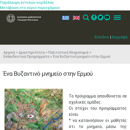
Παράλειψη εντολών κορδέλας
Μετάβαση στο κύριο περιεχόμενο
ελ
en
Search
Menu
Είσοδος
|
Εγγραφή
Αρχική
Δραστηριότητα
Πολιτιστική Κληρονομιά
Εκπαιδευτικά Προγράμματα
Ένα Βυζαντινό μνημείο στην Ερμού
Ένα Βυζαντινό μνημείο στην Ερμού
Το πρόγραμμα απευθύνεται σε
σχολικές ομάδες.
Οι στόχοι του προγράμματος
είναι:
* να κατανοήσουν οι μαθητές
ότι το μνημείο, μέσω της