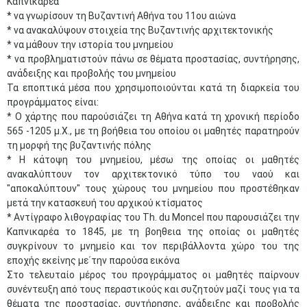
Καπνικαρέα
* να γνωρίσουν τη Βυζαντινή Αθήνα του 11ου αιώνα
* να ανακαλύψουν στοιχεία της Βυζαντινής αρχιτεκτονικής
* να μάθουν την ιστορία του μνημείου
* να προβληματιστούν πάνω σε θέματα προστασίας, συντήρησης,
ανάδειξης και προβολής του μνημείου
Τα εποπτικά μέσα που χρησιμοποιούνται κατά τη διαρκεία του
προγράμματος είναι:
* Ο χάρτης που παρούσιάζει τη Αθήνα κατά τη χρονική περίοδο
565 -1205 μ.Χ., με τη βοήθεια του οποίου οι μαθητές παρατηρούν
τη μορφή της βυζαντινής πόλης
* Η κάτοψη του μνημείου, μέσω της οποίας οι μαθητές
ανακαλύπτουν τον αρχιτεκτονικό τύπο του ναού και
"αποκαλύπτουν" τους χώρους του μνημείου που προστέθηκαν
μετά την κατασκευή του αρχικού κτίσματος
* Αντίγραφο λιθογραφίας του Th. du Moncel που παρουσιάζει την
Καπνικαρέα το 1845, με τη βοηθεια της οποίας οι μαθητές
συγκρίνουν το μνημείο και τον περιβάλλοντα χώρο του της
εποχής εκείνης με΄την παρούσα εικόνα
Στο τελευταίο μέρος του προγράμματος οι μαθητές παίρνουν
συνέντευξη από τους περαστικούς και συζητούν μαζί τους για τα
θέματα της προστασίας, συντήρησης, ανάδειξης και προβολής