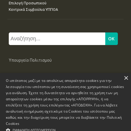
Επιλογή Προσωπικού
Κεντρικά Συμβούλια ΥΠΠΟΑ
Υπουργείο Πολιτισμού
×
Μπουμπουλίνας 20-22, 106 82 Αθήνα
Ο ιστότοπος μαζί με τα απολύτως απαραίτητα cookies για την
Τηλ: +30 2131322100, 2131322421
mail: grplk@culture.gr
λειτουργία του ιστότοπου με τη συναίνεση σας χρησιμοποιεί cookies
για ανάλυση. Έχετε τη δυνατότητα να αρνηθείτε τη χρήση των μη
απαραίτητων cookies μέσω της επιλογής «ΑΠΟΡΡΙΨΗ», ή να
επιλέξετε τη χρήση τους επιλέγοντας «ΑΠΟΔΟΧΗ». Για να λάβετε
αναλυτική ενημέρωση σχετικά με τα Cookies του ιστότοπου μας
καθώς και την διαχείριση τους μπορείτε να διαβάσετε την
Πολιτική
Πνευματικά Δικαιώματα © 1995-2026 Υπουργείο Πολιτισμού
Cookies
ΕΜΦΆΝΙΣΗ ΛΕΠΤΟΜΕΡΕΙΏΝ