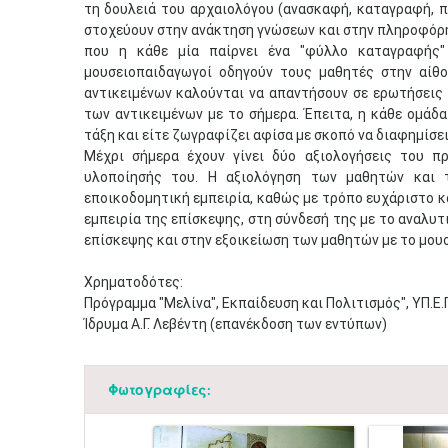
τη δουλειά του αρχαιολόγου (ανασκαφή, καταγραφή, π
στοχεύουν στην ανάκτηση γνώσεων και στην πληροφόρησ
που η κάθε μία παίρνει ένα "φύλλο καταγραφής"
μουσειοπαιδαγωγοί οδηγούν τους μαθητές στην αίθ
αντικειμένων καλούνται να απαντήσουν σε ερωτήσεις σ
των αντικειμένων με το σήμερα. Έπειτα, η κάθε ομάδ
τάξη και είτε ζωγραφίζει αφίσα με σκοπό να διαφημίσει
Μέχρι σήμερα έχουν γίνει δύο αξιολογήσεις του π
υλοποίησής του. Η αξιολόγηση των μαθητών και 
εποικοδομητική εμπειρία, καθώς με τρόπο ευχάριστο κ
εμπειρία της επίσκεψης, στη σύνδεσή της με το αναλυτ
επίσκεψης και στην εξοικείωση των μαθητών με το μου
Χρηματοδότες:
Πρόγραμμα "Μελίνα", Εκπαίδευση και Πολιτισμός", ΥΠ.Ε.Π
Ίδρυμα Α.Γ. Λεβέντη (επανέκδοση των εντύπων)
Φωτογραφίες: