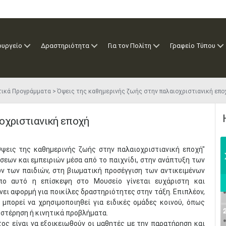
ουργείο
Δραστηριότητα
Για τον Πολίτη
Γραφείο Τύπου
τικά Προγράμματα
Όψεις της καθημερινής ζωής στην παλαιοχριστιανική επο
οχριστιανική εποχή
ψεις της καθημερινής ζωής στην παλαιοχριστιανική εποχή"
εων και εμπειριών μέσα από το παιχνίδι, στην ανάπτυξη των
ν των παιδιών, στη βιωματική προσέγγιση των αντικειμένων
ο αυτό η επίσκεψη στο Μουσείο γίνεται ευχάριστη και
νει αφορμή για ποικίλες δραστηριότητες στην τάξη. Επιπλέον,
μπορεί να χρησιμοποιηθεί για ειδικές ομάδες κοινού, όπως
 στέρηση ή κινητικά προβλήματα.
ος είναι να εξοικειωθούν οι μαθητές με την παρατήρηση και