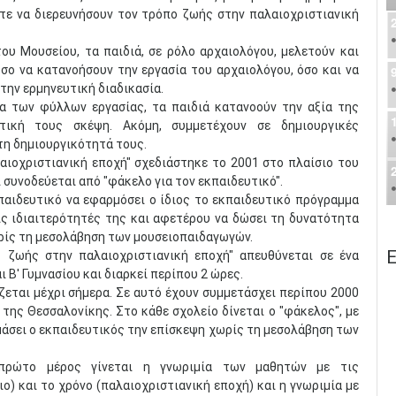
στε να διερευνήσουν τον τρόπο ζωής στην παλαιοχριστιανική
ου Μουσείου, τα παιδιά, σε ρόλο αρχαιολόγου, μελετούν και
σο να κατανοήσουν την εργασία του αρχαιολόγου, όσο και να
την ερμηνευτική διαδικασία.
ια των φύλλων εργασίας, τα παιδιά κατανοούν την αξία της
τική τους σκέψη. Ακόμη, συμμετέχουν σε δημιουργικές
τη δημιουργικότητά τους.
ιοχριστιανική εποχή" σχεδιάστηκε το 2001 στο πλαίσιο του
 συνοδεύεται από "φάκελο για τον εκπαιδευτικό".
παιδευτικό να εφαρμόσει ο ίδιος το εκπαιδευτικό πρόγραμμα
ις ιδιαιτερότητές της και αφετέρου να δώσει τη δυνατότητα
ωρίς τη μεσολάβηση των μουσειοπαιδαγωγών.
Ε
 ζωής στην παλαιοχριστιανική εποχή" απευθύνεται σε ένα
ι Β' Γυμνασίου και διαρκεί περίπου 2 ώρες.
ζεται μέχρι σήμερα. Σε αυτό έχουν συμμετάσχει περίπου 2000
της Θεσσαλονίκης. Στο κάθε σχολείο δίνεται ο "φάκελος", με
μάσει ο εκπαιδευτικός την επίσκεψη χωρίς τη μεσολάβηση των
πρώτο μέρος γίνεται η γνωριμία των μαθητών με τις
) και το χρόνο (παλαιοχριστιανική εποχή) και η γνωριμία με