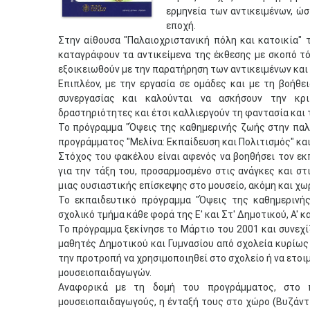
ερμηνεία των αντικειμένων, ώ
εποχή.
Στην αίθουσα "Παλαιοχριστανική πόλη και κατοικία" τ
καταγράφουν τα αντικείμενα της έκθεσης με σκοπό τό
εξοικειωθούν με την παρατήρηση των αντικειμένων και 
Επιπλέον, με την εργασία σε ομάδες και με τη βοήθε
συνεργασίας και καλούνται να ασκήσουν την κρι
δραστηριότητες και έτσι καλλιεργούν τη φαντασία και 
Το πρόγραμμα "Όψεις της καθημερινής ζωής στην παλα
προγράμματος "Μελίνα: Εκπαίδευση και Πολιτισμός" και
Στόχος του φακέλου είναι αφενός να βοηθήσει τον εκ
για την τάξη του, προσαρμοσμένο στις ανάγκες και στ
μιας ουσιαστικής επίσκεψης στο μουσείο, ακόμη και χ
Το εκπαιδευτικό πρόγραμμα "Όψεις της καθημερινής
σχολικό τμήμα κάθε φορά της Ε' και Στ' Δημοτικού, Α' κα
Το πρόγραμμα ξεκίνησε το Μάρτιο του 2001 και συνεχί
μαθητές Δημοτικού και Γυμνασίου από σχολεία κυρίως 
την προτροπή να χρησιμοποιηθεί στο σχολείο ή να ετοι
μουσειοπαιδαγωγών.
Αναφορικά με τη δομή του προγράμματος, στο 
μουσειοπαιδαγωγούς, η ένταξή τους στο χώρο (Βυζάντιο