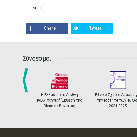
2001
Share
Tweet
Σύνδεσμοι
prev
 Ελλάδα στη Διεθνή
Εθνικό Σχέδιο Δράσης για
Ελληνικό Σ
ιτεχνική Έκθεση της
την Ισότητα των Φύλων
Αναγνώριση
Biennale Βενετίας
2021-2025
Πιστοποίησης 