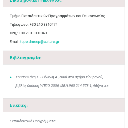
Επιστημονικοί Υπεύθυνοι:
Μαϊ
1
2
•
•
Τμήμα Εκπαιδευτικών Προγραμμάτων και Επικοινωνίας
3
4
5
6
7
8
9
•
•
•
•
•
•
•
Τηλέφωνο: +30 210 3310474
Φαξ: +30 210 3801840
10
11
12
13
14
15
16
•
•
•
•
•
•
•
Email:
tepe.dmeep@culture.gr
17
18
19
20
21
22
23
•
•
•
•
•
•
•
•
•
•
•
•
•
Βιβλιογραφία:
24
25
26
27
28
29
30
•
•
•
•
•
•
•
Χρυσουλάκη Σ. - Σέλελη Α., Ναοί στο σχήμα τ΄ουρανού,
31
Ιουν
1
2
3
4
5
6
βιβλίο, έκδοση ΥΠΠΟ 2006, ISBN:960-214-578-1, Αθήνα, x.x
•
•
•
•
•
•
•
7
8
9
10
11
12
13
•
•
•
•
•
•
•
Ετικέτες:
14
15
16
17
18
19
20
•
•
•
•
•
•
•
Εκπαιδευτικά Προγράμματα