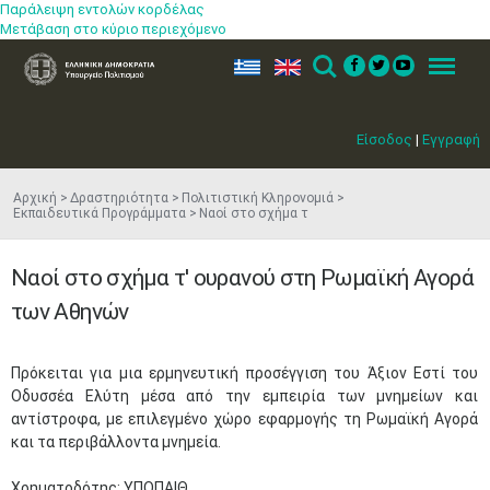
Παράλειψη εντολών κορδέλας
Μετάβαση στο κύριο περιεχόμενο
ελ
en
Search
Menu
Είσοδος
|
Εγγραφή
Αρχική
Δραστηριότητα
Πολιτιστική Κληρονομιά
Εκπαιδευτικά Προγράμματα
Ναοί στο σχήμα τ
Ναοί στο σχήμα τ' ουρανού στη Ρωμαϊκή Αγορά
των Αθηνών
Πρόκειται για μια ερμηνευτική προσέγγιση του Άξιον Εστί του
Οδυσσέα Ελύτη μέσα από την εμπειρία των μνημείων και
αντίστροφα, με επιλεγμένο χώρο εφαρμογής τη Ρωμαϊκή Αγορά
και τα περιβάλλοντα μνημεία.
Χρηματοδότης: ΥΠΟΠΑΙΘ