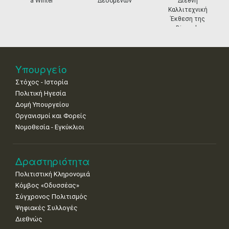
a Winter
Δεδομένων
Διεθνή
11
12
13
14
15
16
17
Καλλιτεχνική
•
•
•
•
•
•
•
Έκθεση της
Biennale
18
19
20
21
22
23
24
Βενετίας
•
•
•
•
•
•
•
25
26
27
28
29
30
31
Υπουργείο
•
•
•
•
•
•
•
Στόχος - Ιστορία
Πολιτική Ηγεσία
Δομή Υπουργείου
Οργανισμοί και Φορείς
Νομοθεσία - Εγκύκλιοι
Δραστηριότητα
Πολιτιστική Κληρονομιά
Κόμβος «Οδυσσέας»
Σύγχρονος Πολιτισμός
Ψηφιακές Συλλογές
Διεθνώς