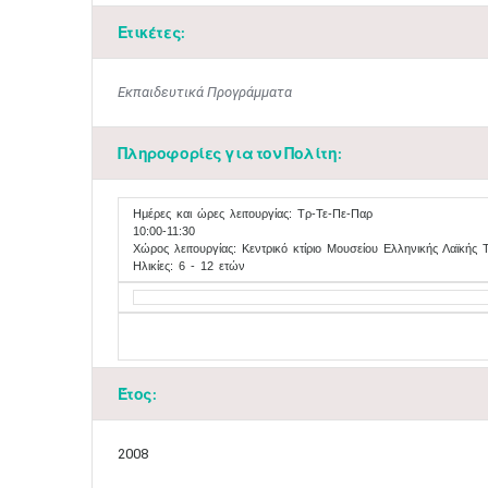
Ετικέτες:
Εκπαιδευτικά Προγράμματα
Πληροφορίες για τον Πολίτη:
​Ημέρες και ώρες λειτουργίας: Tρ-Τε-Πε-Παρ
10:00-11:30
Χώρος λειτουργίας: Κεντρικό κτίριο Μουσείου Ελληνικής Λαϊκής
Ηλικίες: 6 - 12 ετών
Έτος:
2008