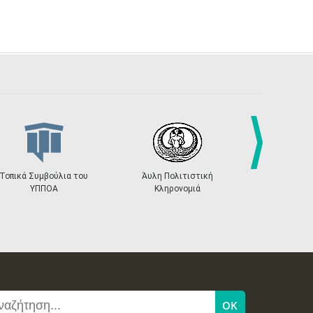
next
Τοπικά Συμβούλια του
Άυλη Πολιτιστική
Καταγραφή
ΥΠΠΟΑ
Κληρονομιά
προβολ
πολιτι
δραστηριό
επικρά