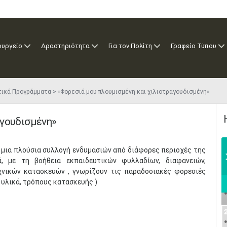
ουργείο
Δραστηριότητα
Για τον Πολίτη
Γραφείο Τύπου
τικά Προγράμματα
«Φορεσιά μου πλουμισμένη και χιλιοτραγουδισμένη»
αγουδισμένη»
 μια πλούσια συλλογή ενδυμασιών από διάφορες περιοχές της
ά, με τη βοήθεια εκπαιδευτικών φυλλαδίων, διαφανειών,
εχνικών κατασκευών , γνωρίζουν τις παραδοσιακές φορεσιές
 υλικά, τρόπους κατασκευής )