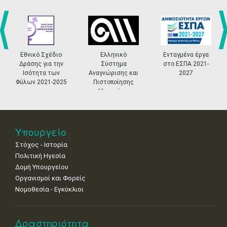
27
28
29
30
Οκτ
1
2
3
•
•
•
•
•
•
•
4
5
6
7
8
9
10
•
•
•
•
•
•
•
prev
ne
Εθνικό Σχέδιο
Ελληνικό
Ενταγμένα έργα
Δράσης για την
Σύστημα
στο ΕΣΠΑ 2021-
11
12
13
14
15
16
17
Ισότητα των
Αναγνώρισης και
2027
•
•
•
•
•
•
•
Φύλων 2021-2025
Πιστοποίησης
Μουσείων
18
19
20
21
22
23
24
•
•
•
•
•
•
•
25
26
27
28
29
30
31
Υπουργείο
•
•
•
•
•
•
•
Στόχος - Ιστορία
Πολιτική Ηγεσία
Δομή Υπουργείου
Οργανισμοί και Φορείς
Νομοθεσία - Εγκύκλιοι
Δραστηριότητα