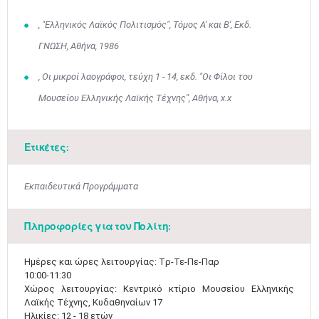
, "Ελληνικός Λαϊκός Πολιτισμός", Τόμος Α' και Β', Εκδ.
ΓΝΩΣΗ, Αθήνα, 1986
, Οι μικροί λαογράφοι, τεύχη 1 - 14, εκδ. "Οι Φίλοι του
Μουσείου Ελληνικής Λαϊκής Τέχνης", Αθήνα, x.x
Μαϊ
1
2
•
•
3
4
5
6
7
8
9
Ετικέτες:
•
•
•
•
•
•
•
10
11
12
13
14
15
16
Εκπαιδευτικά Προγράμματα
•
•
•
•
•
•
•
17
18
19
20
21
22
23
Πληροφορίες για τον Πολίτη:
•
•
•
•
•
•
•
•
•
•
•
•
•
24
25
26
27
28
29
30
Ημέρες και ώρες λειτουργίας: Tρ-Τε-Πε-Παρ
•
•
•
•
•
•
•
10:00-11:30
Χώρος λειτουργίας: Κεντρικό κτίριο Μουσείου Ελληνικής
31
Ιουν
1
2
3
4
5
6
Λαϊκής Τέχνης, Κυδαθηναίων 17
•
•
•
•
•
•
•
Ηλικίες: 12 - 18 ετών​​