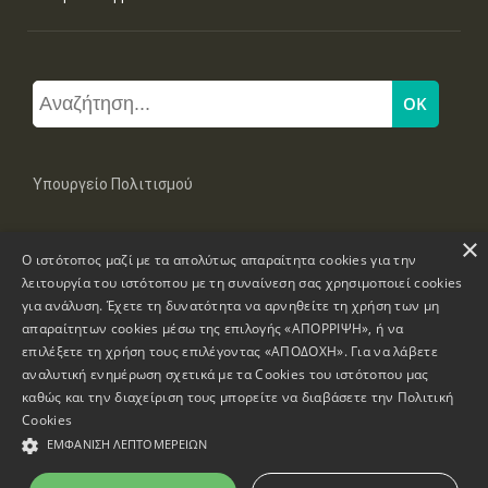
Υπουργείο Πολιτισμού
×
Μπουμπουλίνας 20-22, 106 82 Αθήνα
Ο ιστότοπος μαζί με τα απολύτως απαραίτητα cookies για την
Τηλ: +30 2131322100, 2131322421
mail: grplk@culture.gr
λειτουργία του ιστότοπου με τη συναίνεση σας χρησιμοποιεί cookies
για ανάλυση. Έχετε τη δυνατότητα να αρνηθείτε τη χρήση των μη
απαραίτητων cookies μέσω της επιλογής «ΑΠΟΡΡΙΨΗ», ή να
επιλέξετε τη χρήση τους επιλέγοντας «ΑΠΟΔΟΧΗ». Για να λάβετε
αναλυτική ενημέρωση σχετικά με τα Cookies του ιστότοπου μας
καθώς και την διαχείριση τους μπορείτε να διαβάσετε την
Πολιτική
Πνευματικά Δικαιώματα © 1995-2026 Υπουργείο Πολιτισμού
Cookies
ΕΜΦΆΝΙΣΗ ΛΕΠΤΟΜΕΡΕΙΏΝ
Πληροφορίες Ιστοσελίδας
Δήλωση Προσβασιμότητας