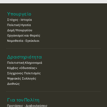
•
•
•
•
•
•
•
Νοε
1
2
3
4
5
6
7
Υπουργείο
•
•
•
•
•
•
•
Στόχος - Ιστορία
8
9
10
11
12
13
14
Πολιτική Ηγεσία
•
•
•
•
•
•
•
Δομή Υπουργείου
Οργανισμοί και Φορείς
15
16
17
18
19
20
21
Νομοθεσία - Εγκύκλιοι
•
•
•
•
•
•
•
22
23
24
25
26
27
28
•
•
•
•
•
•
•
Δραστηριότητα
Πολιτιστική Κληρονομιά
29
30
Κόμβος «Οδυσσέας»
•
•
Σύγχρονος Πολιτισμός
Ψηφιακές Συλλογές
Διεθνώς
Για τον Πολίτη
Προτάσεις - Διαβουλεύσεις