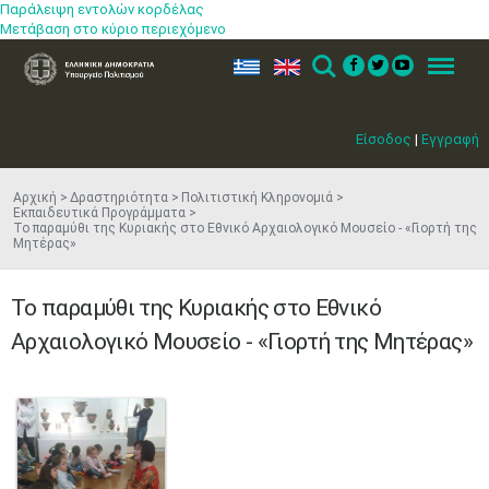
Παράλειψη εντολών κορδέλας
Μετάβαση στο κύριο περιεχόμενο
ελ
en
Search
Menu
Είσοδος
|
Εγγραφή
Αρχική
Δραστηριότητα
Πολιτιστική Κληρονομιά
Εκπαιδευτικά Προγράμματα
Το παραμύθι της Κυριακής στο Εθνικό Αρχαιολογικό Μουσείο - «Γιορτή της
Μητέρας»
Το παραμύθι της Κυριακής στο Εθνικό
Αρχαιολογικό Μουσείο - «Γιορτή της Μητέρας»