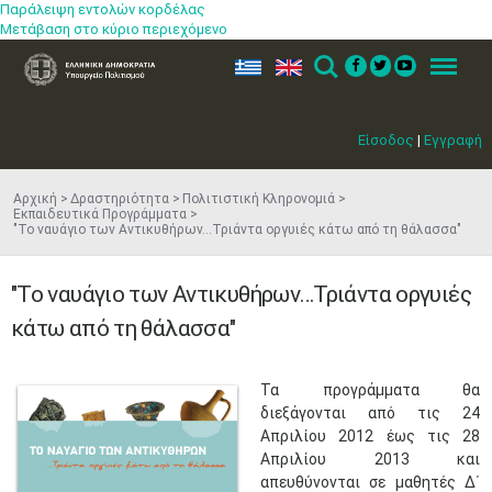
Παράλειψη εντολών κορδέλας
Μετάβαση στο κύριο περιεχόμενο
ελ
en
Search
Menu
Είσοδος
|
Εγγραφή
Αρχική
Δραστηριότητα
Πολιτιστική Κληρονομιά
Εκπαιδευτικά Προγράμματα
"Το ναυάγιο των Αντικυθήρων…Τριάντα οργυιές κάτω από τη θάλασσα"
"Το ναυάγιο των Αντικυθήρων…Τριάντα οργυιές
κάτω από τη θάλασσα"
Τα προγράμματα θα
διεξάγονται από τις 24
Απριλίου 2012 έως τις 28
Απριλίου 2013 και
απευθύνονται σε μαθητές Δ΄