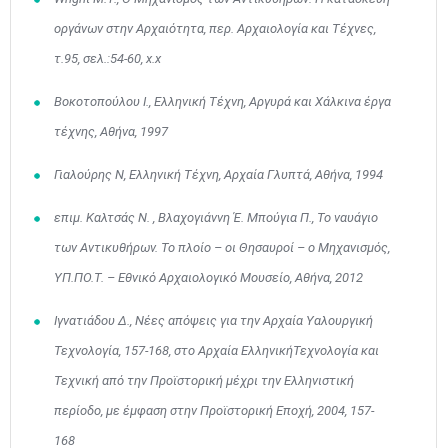
οργάνων στην Αρχαιότητα, περ. Αρχαιολογία και Τέχνες,
τ.95, σελ.:54-60, x.x
Βοκοτοπούλου Ι., Ελληνική Τέχνη, Αργυρά και Χάλκινα έργα
τέχνης, Αθήνα, 1997
Γιαλούρης Ν, Ελληνική Τέχνη, Αρχαία Γλυπτά, Αθήνα, 1994
επιμ. Καλτσάς Ν. , Βλαχογιάννη Έ. Μπούγια Π., Το ναυάγιο
των Αντικυθήρων. Το πλοίο – οι Θησαυροί – ο Μηχανισμός,
ΥΠ.ΠΟ.Τ. – Εθνικό Αρχαιολογικό Μουσείο, Αθήνα, 2012
Ιγνατιάδου Δ., Νέες απόψεις για την Αρχαία Υαλουργική
Τεχνολογία, 157-168, στο Αρχαία ΕλληνικήΤεχνολογία και
Τεχνική από την Προϊστορική μέχρι την Ελληνιστική
περίοδο, με έμφαση στην Προϊστορική Εποχή, 2004, 157-
168