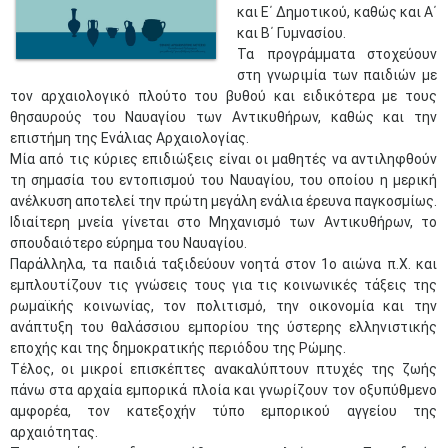
και Ε΄ Δημοτικού, καθώς και Α΄
και Β΄ Γυμνασίου.
Τα προγράμματα στοχεύουν
στη γνωριμία των παιδιών με
τον αρχαιολογικό πλούτο του βυθού και ειδικότερα με τους
θησαυρούς του Ναυαγίου των Αντικυθήρων, καθώς και την
επιστήμη της Ενάλιας Αρχαιολογίας.
Μία από τις κύριες επιδιώξεις είναι οι μαθητές να αντιληφθούν
τη σημασία του εντοπισμού του Ναυαγίου, του οποίου η μερική
ανέλκυση αποτελεί την πρώτη μεγάλη ενάλια έρευνα παγκοσμίως.
Ιδιαίτερη μνεία γίνεται στο Μηχανισμό των Αντικυθήρων, το
σπουδαιότερο εύρημα του Ναυαγίου.
Παράλληλα, τα παιδιά ταξιδεύουν νοητά στον 1ο αιώνα π.Χ. και
εμπλουτίζουν τις γνώσεις τους για τις κοινωνικές τάξεις της
ρωμαϊκής κοινωνίας, τον πολιτισμό, την οικονομία και την
ανάπτυξη του θαλάσσιου εμπορίου της ύστερης ελληνιστικής
εποχής και της δημοκρατικής περιόδου της Ρώμης.
Τέλος, οι μικροί επισκέπτες ανακαλύπτουν πτυχές της ζωής
πάνω στα αρχαία εμπορικά πλοία και γνωρίζουν τον οξυπύθμενο
αμφορέα, τον κατεξοχήν τύπο εμπορικού αγγείου της
αρχαιότητας.