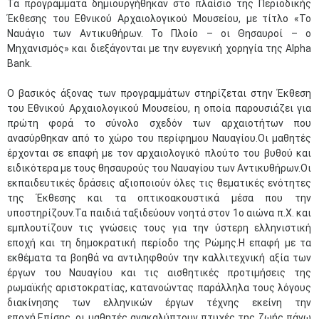
Τα προγράμματα δημιουργήθηκαν στο πλαίσιο της Περιοδικής
Έκθεσης του Εθνικού Αρχαιολογικού Μουσείου, με τίτλο «Το
Ναυάγιο των Αντικυθήρων. Το Πλοίο – οι Θησαυροί – ο
Μηχανισμός» και διεξάγονται με την ευγενική χορηγία της Alpha
Bank.
Ο βασικός άξονας των προγραμμάτων στηρίζεται στην Έκθεση
του Εθνικού Αρχαιολογικού Μουσείου, η οποία παρουσιάζει για
πρώτη φορά το σύνολο σχεδόν των αρχαιοτήτων που
ανασύρθηκαν από το χώρο του περίφημου Ναυαγίου.Οι μαθητές
έρχονται σε επαφή με τον αρχαιολογικό πλούτο του βυθού και
ειδικότερα με τους θησαυρούς του Ναυαγίου των Αντικυθήρων.Οι
εκπαιδευτικές δράσεις αξιοποιούν όλες τις θεματικές ενότητες
της Έκθεσης και τα οπτικοακουστικά μέσα που την
υποστηρίζουν.Τα παιδιά ταξιδεύουν νοητά στον 1ο αιώνα π.Χ. και
εμπλουτίζουν τις γνώσεις τους για την ύστερη ελληνιστική
εποχή και τη δημοκρατική περίοδο της Ρώμης.Η επαφή με τα
εκθέματα τα βοηθά να αντιληφθούν την καλλιτεχνική αξία των
έργων του Ναυαγίου και τις αισθητικές προτιμήσεις της
ρωμαϊκής αριστοκρατίας, κατανοώντας παράλληλα τους λόγους
διακίνησης των ελληνικών έργων τέχνης εκείνη την
εποχή.Επίσης, οι μαθητές ανακαλύπτουν πτυχές της ζωής πάνω