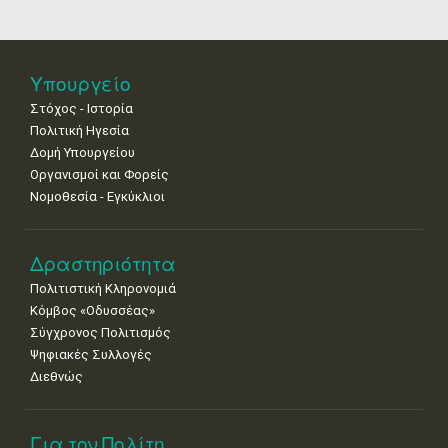
18
19
20
21
22
23
24
•
•
•
•
•
•
•
25
26
27
28
29
30
31
Υπουργείο
•
•
•
•
•
•
•
Στόχος - Ιστορία
Πολιτική Ηγεσία
Δομή Υπουργείου
Οργανισμοί και Φορείς
Νομοθεσία - Εγκύκλιοι
Δραστηριότητα
Πολιτιστική Κληρονομιά
Κόμβος «Οδυσσέας»
Σύγχρονος Πολιτισμός
Ψηφιακές Συλλογές
Διεθνώς
Για τον Πολίτη