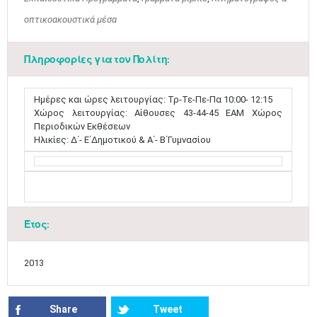
3
4
5
6
7
8
9
οπτικοακουστικά μέσα
•
•
•
•
•
•
•
10
11
12
13
14
15
16
Πληροφορίες για τον Πολίτη:
•
•
•
•
•
•
•
17
18
19
20
21
22
23
Ημέρες και ώρες λειτουργίας: Τρ-Τε-Πε-Πα 10:00- 12:15
•
•
•
•
•
•
•
•
•
•
•
•
•
Χώρος λειτουργίας: Αίθουσες 43-44-45 ΕΑΜ Χώρος
Περιοδικών Εκθέσεων
24
25
26
27
28
29
30
Ηλικίες: Δ΄- Ε΄Δημοτικού & Α΄- Β΄Γυμνασίου
•
•
•
•
•
•
•
31
Ιουν
1
2
3
4
5
6
•
•
•
•
•
•
•
7
8
9
10
11
12
13
•
•
•
•
•
•
•
Έτος:
14
15
16
17
18
19
20
•
•
•
•
•
•
•
2013
21
22
23
24
25
26
27
•
•
•
•
•
•
•
Share
Tweet