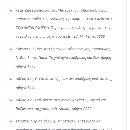
κείμ. Ζαφειροπούλου Μ., Μπιτσάκης Γ., Νικολαϊδης Ευ.,
Τάσιος Θ.,Pollitt J.J., Ταέλικας Αγ., Φρηθ Τ., Ο ΜΗΧΑΝΙΣΜΟΣ
ΤΩΝ ΑΝΤΙΚΥΘΗΡΩΝ. Περιήγηση στην Αστρονομία και την
Τεχνολογία της εποχής του, Ε.Ι.Ε. - Ε.Α.Μ., Αθήνα, 2009
Κόντου Κ. Ελένη, Κοτζαμάνη Δ. Δέσποινα, Λαμπρόπουλος
Ν. Βασίλειος, Γυαλί. Τεχνολογία, Διάβρωση και Συντήρηση,
Αθήνα, 1995
Λάζος Χ.Δ., Ο Υπολογιστής των Αντικυθήρων, εκδ. Αίολος,
Αθήνα, 1994
Λάζος Χ.Δ., Παίζοντας στο χρόνο. Αρχαία Ελληνικά και
Βυζαντινά παιχνίδια, εκδ. Αίολος, Αθήνα, 2002
Στρατής Ι., Ιγνατιάδου Δ., Μήρτσου Ε., Η τεχνολογία
αρχαίου ελληνικού γυαλιού και η διερεύνησή της, σελ. 337-