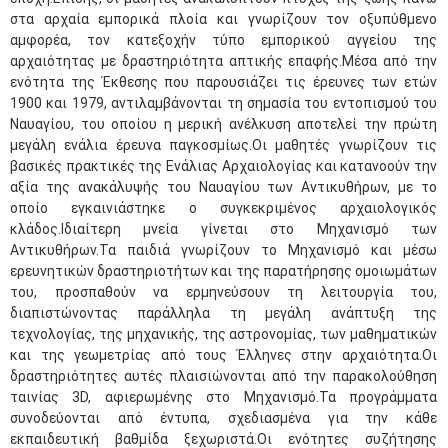
στα αρχαία εμπορικά πλοία και γνωρίζουν τον οξυπύθμενο
αμφορέα, τον κατεξοχήν τύπο εμπορικού αγγείου της
αρχαιότητας με δραστηριότητα απτικής επαφής.Μέσα από την
ενότητα της Έκθεσης που παρουσιάζει τις έρευνες των ετών
1900 και 1979, αντιλαμβάνονται τη σημασία του εντοπισμού του
Ναυαγίου, του οποίου η μερική ανέλκυση αποτελεί την πρώτη
μεγάλη ενάλια έρευνα παγκοσμίως.Οι μαθητές γνωρίζουν τις
βασικές πρακτικές της Ενάλιας Αρχαιολογίας και κατανοούν την
αξία της ανακάλυψής του Ναυαγίου των Αντικυθήρων, με το
οποίο εγκαινιάστηκε ο συγκεκριμένος αρχαιολογικός
κλάδος.Ιδιαίτερη μνεία γίνεται στο Μηχανισμό των
Αντικυθήρων.Τα παιδιά γνωρίζουν το Μηχανισμό και μέσω
ερευνητικών δραστηριοτήτων και της παρατήρησης ομοιωμάτων
του, προσπαθούν να ερμηνεύσουν τη λειτουργία του,
διαπιστώνοντας παράλληλα τη μεγάλη ανάπτυξη της
τεχνολογίας, της μηχανικής, της αστρονομίας, των μαθηματικών
και της γεωμετρίας από τους Έλληνες στην αρχαιότητα.Οι
δραστηριότητες αυτές πλαισιώνονται από την παρακολούθηση
ταινίας 3D, αφιερωμένης στο Μηχανισμό.Τα προγράμματα
συνοδεύονται από έντυπα, σχεδιασμένα για την κάθε
εκπαιδευτική βαθμίδα ξεχωριστά.Οι ενότητες συζήτησης