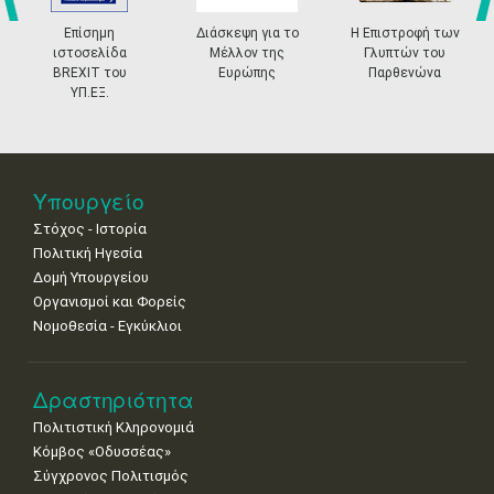
4
5
6
7
8
9
10
•
•
•
•
•
•
•
prev
ne
Επίσημη
Διάσκεψη για το
Η Επιστροφή των
ιστοσελίδα
Μέλλον της
Γλυπτών του
11
12
13
14
15
16
17
BREXIT του
Ευρώπης
Παρθενώνα
•
•
•
•
•
•
•
ΥΠ.ΕΞ.
18
19
20
21
22
23
24
•
•
•
•
•
•
•
25
26
27
28
29
30
31
Υπουργείο
•
•
•
•
•
•
•
Στόχος - Ιστορία
Πολιτική Ηγεσία
Δομή Υπουργείου
Οργανισμοί και Φορείς
Νομοθεσία - Εγκύκλιοι
Δραστηριότητα
Πολιτιστική Κληρονομιά
Κόμβος «Οδυσσέας»
Σύγχρονος Πολιτισμός