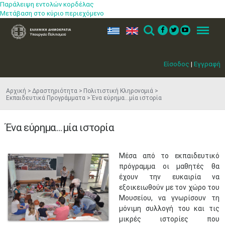
Παράλειψη εντολών κορδέλας
Μετάβαση στο κύριο περιεχόμενο
ελ
en
Search
Menu
Είσοδος
|
Εγγραφή
Αρχική
Δραστηριότητα
Πολιτιστική Κληρονομιά
Εκπαιδευτικά Προγράμματα
Ένα εύρημα...μία ιστορία
Ένα εύρημα...μία ιστορία
Μέσα από το εκπαιδευτικό
πρόγραμμα οι μαθητές θα
έχουν την ευκαιρία να
εξοικειωθούν με τον χώρο του
Μουσείου, να γνωρίσουν τη
μόνιμη συλλογή του και τις
μικρές ιστορίες που