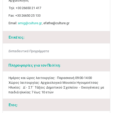
Αρχαιολόγος
Τηλ: +30 26650 21 417
Μαϊ
1
2
Fax: +30 26650 25 133
•
•
Email:
amig@culture.gr
, efathe@culture.gr
3
4
5
6
7
8
9
•
•
•
•
•
•
•
Ετικέτες:
10
11
12
13
14
15
16
•
•
•
•
•
•
•
Εκπαιδευτικά Προγράμματα
17
18
19
20
21
22
23
•
•
•
•
•
•
•
•
•
•
•
•
•
Πληροφορίες για τον Πολίτη:
24
25
26
27
28
29
30
•
•
•
•
•
•
•
​Ημέρες και ώρες λειτουργίας: Παρασκευή 09:00-14:00
Χώρος λειτουργίας: Αρχαιολογικό Μουσείο Ηγουμενίτσας
31
Ιουν
1
2
3
4
5
6
Ηλικίες: Δ΄- ΣΤ΄ Τάξεις Δημοτικού Σχολείου - Οικογένειες με
•
•
•
•
•
•
•
παιδιά ηλικίας 7 έως 10 ετών​​
7
8
9
10
11
12
13
•
•
•
•
•
•
•
Έτος: