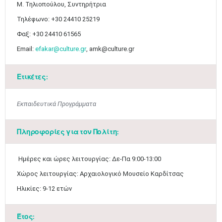
Μ. Τηλιοπούλου, Συντηρήτρια
Τηλέφωνο: +30 24410 25219
Φαξ: +30 24410 61565
Email:
efakar@culture.gr
, amk@culture.gr
Ετικέτες:
Εκπαιδευτικά Προγράμματα
Μαϊ
1
2
•
•
Πληροφορίες για τον Πολίτη:
3
4
5
6
7
8
9
•
•
•
•
•
•
•
Ημέρες και ώρες λειτουργίας: Δε-Πα 9:00-13:00
10
11
12
13
14
15
16
•
•
•
•
•
•
•
Χώρος λειτουργίας: Αρχαιολογικό Μουσείο Καρδίτσας
Ηλικίες: 9-12 ετών​
17
18
19
20
21
22
23
•
•
•
•
•
•
•
•
•
•
•
•
•
Έτος: