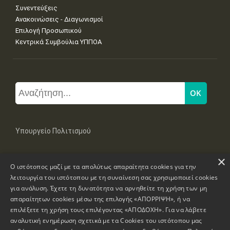
Συνεντεύξεις
Ανακοινώσεις - Διαγωνισμοί
Επιλογή Προσωπικού
Κεντρικά Συμβούλια ΥΠΠΟΑ
Υπουργείο Πολιτισμού
×
Μπουμπουλίνας 20-22, 106 82 Αθήνα
Ο ιστότοπος μαζί με τα απολύτως απαραίτητα cookies για την
Τηλ: +30 2131322100, 2131322421
mail: grplk@culture.gr
λειτουργία του ιστότοπου με τη συναίνεση σας χρησιμοποιεί cookies
για ανάλυση. Έχετε τη δυνατότητα να αρνηθείτε τη χρήση των μη
απαραίτητων cookies μέσω της επιλογής «ΑΠΟΡΡΙΨΗ», ή να
επιλέξετε τη χρήση τους επιλέγοντας «ΑΠΟΔΟΧΗ». Για να λάβετε
αναλυτική ενημέρωση σχετικά με τα Cookies του ιστότοπου μας