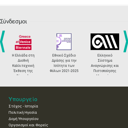
13
14
15
16
17
18
19
•
•
•
•
•
•
•
•
•
20
21
22
23
24
25
26
•
•
•
•
•
•
•
Σύνδεσμοι
27
28
29
30
Οκτ
1
2
3
•
•
•
•
•
•
•
4
5
6
7
8
9
10
•
•
•
•
•
•
•
prev
ne
Η Ελλάδα στη
Εθνικό Σχέδιο
Ελληνικό
Διεθνή
Δράσης για την
Σύστημα
11
12
13
14
15
16
17
Καλλιτεχνική
Ισότητα των
Αναγνώρισης και
•
•
•
•
•
•
•
Έκθεση της
Φύλων 2021-2025
Πιστοποίησης
Biennale
Μουσείων
18
19
20
21
22
23
24
Βενετίας
•
•
•
•
•
•
•
25
26
27
28
29
30
31
Υπουργείο
•
•
•
•
•
•
•
Στόχος - Ιστορία
Πολιτική Ηγεσία
Δομή Υπουργείου
Οργανισμοί και Φορείς