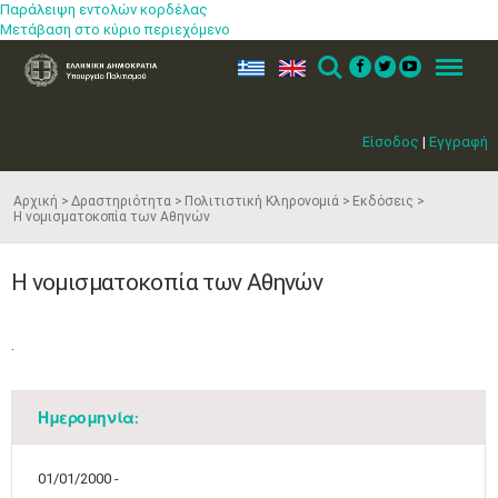
Παράλειψη εντολών κορδέλας
Μετάβαση στο κύριο περιεχόμενο
ελ
en
Search
Menu
Είσοδος
|
Εγγραφή
Αρχική
Δραστηριότητα
Πολιτιστική Κληρονομιά
Εκδόσεις
Η νομισματοκοπία των Aθηνών
Η νομισματοκοπία των Aθηνών
​.
Ημερομηνία:
Μαϊ
1
2
•
•
01/01/2000 -