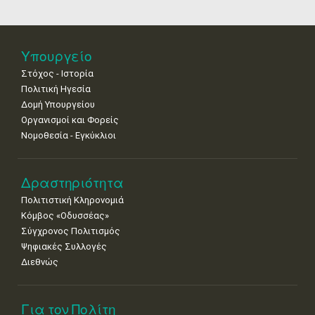
18
19
20
21
22
23
24
Βενετίας
•
•
•
•
•
•
•
25
26
27
28
29
30
31
Υπουργείο
•
•
•
•
•
•
•
Στόχος - Ιστορία
Πολιτική Ηγεσία
Δομή Υπουργείου
Οργανισμοί και Φορείς
Νομοθεσία - Εγκύκλιοι
Δραστηριότητα
Πολιτιστική Κληρονομιά
Κόμβος «Οδυσσέας»
Σύγχρονος Πολιτισμός
Ψηφιακές Συλλογές
Διεθνώς
Για τον Πολίτη