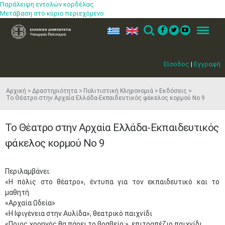
Παράλειψη εντολών κορδέλας
Μετάβαση στο κύριο περιεχόμενο
ελ
en
Search
Menu
Είσοδος
|
Εγγραφή
Αρχική
Δραστηριότητα
Πολιτιστική Κληρονομιά
Εκδόσεις
Το Θέατρο στην Αρχαία Ελλάδα-Εκπαιδευτικός φάκελος κορμού Νο 9
Το Θέατρο στην Αρχαία Ελλάδα-Εκπαιδευτικός
φάκελος κορμού Νο 9
Περιλαμβάνει:
«Η πόλις στο θέατρο», έντυπα για τον εκπαιδευτικό και το
μαθητή
«Αρχαία Ωδεία»
«Η Ιφιγένεια στην Αυλίδα», θεατρικό παιχνίδι
«Ποιος χορηγός θα πάρει το βραβείο;», επιτραπέζιο παιχνίδι