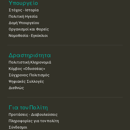
Νοε
1
2
3
4
5
6
7
Υπουργείο
•
•
•
•
•
•
•
Στόχος - Ιστορία
8
9
10
11
12
13
14
Πολιτική Ηγεσία
•
•
•
•
•
•
•
Δομή Υπουργείου
Οργανισμοί και Φορείς
15
16
17
18
19
20
21
Νομοθεσία - Εγκύκλιοι
•
•
•
•
•
•
•
22
23
24
25
26
27
28
•
•
•
•
•
•
•
Δραστηριότητα
Πολιτιστική Κληρονομιά
29
30
Κόμβος «Οδυσσέας»
•
•
Σύγχρονος Πολιτισμός
Ψηφιακές Συλλογές
Διεθνώς
Για τον Πολίτη
Προτάσεις - Διαβουλεύσεις
Πληροφορίες για τον πολίτη
Σύνδεσμοι