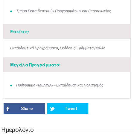
Τμήμα Εκπαιδευτικών Προγραμμάτων και Επικοινωνίας
Ετικέτες:
Ιουν
1
2
3
4
5
6
•
•
•
•
•
•
Εκπαιδευτικά Προγράμματα
,
Εκδόσεις
,
Γράμματα-βιβλίο
7
8
9
10
11
12
13
•
•
•
•
•
•
•
Μεγάλα Προγράμματα:
14
15
16
17
18
19
20
•
•
•
•
•
•
•
21
22
23
24
25
26
27
Πρόγραμμα «ΜΕΛΙΝΑ» - Εκπαίδευση και Πολιτισμός
•
•
•
•
•
•
•
28
29
30
Ιουλ
1
2
3
4
•
•
•
•
•
•
•
•
•
•
Share
Tweet
5
6
7
8
9
10
11
•
•
•
•
•
•
•
•
•
•
•
•
•
•
Ημερολόγιο