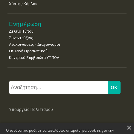
Χάρτης Κόμβου
Ενημέρωση
Δελτία Τύπου
Συνεντεύξεις
Ανακοινώσεις - Διαγωνισμοί
Επιλογή Προσωπικού
Κεντρικά Συμβούλια ΥΠΠΟΑ
Υπουργείο Πολιτισμού
×
Μπουμπουλίνας 20-22, 106 82 Αθήνα
Ο ιστότοπος μαζί με τα απολύτως απαραίτητα cookies για την
Τηλ: +30 2131322100, 2131322421