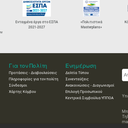
Ενταγμένα έργα στο ΕΣΠΑ
«Πολιτιστικά
Κόμβος 
2021-2027
Masterplans»
Για τον Πολίτη
Ενημέρωση
Προτάσεις - Διαβουλεύσεις
Δελτία Τύπου
Πληροφορίες για τον πολίτη
Συνεντεύξεις
Σύνδεσμοι
Ανακοινώσεις - Διαγωνισμοί
Χάρτης Κόμβου
Επιλογή Προσωπικού
Υπ
Κεντρικά Συμβούλια ΥΠΠΟΑ
Μπ
Τη
mai