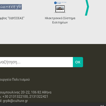
next
"ΟΔΥΣΣΕΑΣ"
Ηλεκτρονικό Σύστημα
«Η Ευρώπη σου»
Εισιτηρίων
ουργείο Πολιτισμού
ουμπουλίνας 20-22, 106 82 Αθήνα
λ: +30 2131322100, 2131322421
l: grplk@culture.gr