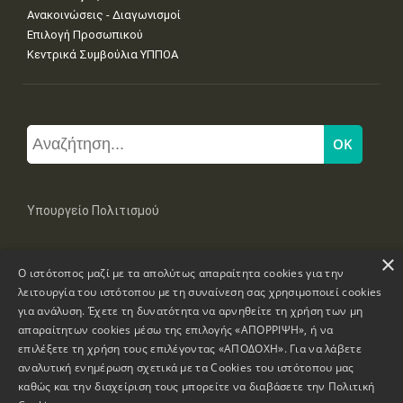
Ανακοινώσεις - Διαγωνισμοί
Επιλογή Προσωπικού
Κεντρικά Συμβούλια ΥΠΠΟΑ
Υπουργείο Πολιτισμού
×
Μπουμπουλίνας 20-22, 106 82 Αθήνα
Ο ιστότοπος μαζί με τα απολύτως απαραίτητα cookies για την
Τηλ: +30 2131322100, 2131322421
mail: grplk@culture.gr
λειτουργία του ιστότοπου με τη συναίνεση σας χρησιμοποιεί cookies
για ανάλυση. Έχετε τη δυνατότητα να αρνηθείτε τη χρήση των μη
απαραίτητων cookies μέσω της επιλογής «ΑΠΟΡΡΙΨΗ», ή να
επιλέξετε τη χρήση τους επιλέγοντας «ΑΠΟΔΟΧΗ». Για να λάβετε
αναλυτική ενημέρωση σχετικά με τα Cookies του ιστότοπου μας
καθώς και την διαχείριση τους μπορείτε να διαβάσετε την
Πολιτική
Πνευματικά Δικαιώματα © 1995-2026 Υπουργείο Πολιτισμού