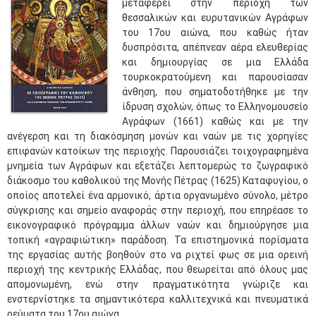
μεταφέρει στην περιοχή των
θεσσαλικών και ευρυτανικών Αγράφων
του 17ου αιώνα, που καθώς ήταν
δυσπρόσιτα, απέπνεαν αέρα ελευθερίας
και δημιουργίας σε μια Ελλάδα
τουρκοκρατούμενη και παρουσίασαν
άνθηση, που σηματοδοτήθηκε με την
ίδρυση σχολών, όπως το Ελληνομουσείο
Αγράφων (1661) καθώς και με την
ανέγερση και τη διακόσμηση μονών και ναών με τις χορηγίες
επιφανών κατοίκων της περιοχής. Παρουσιάζει τοιχογραφημένα
μνημεία των Αγράφων και εξετάζει λεπτομερώς το ζωγραφικό
διάκοσμο του καθολικού της Μονής Πέτρας (1625) Καταφυγίου, ο
οποίος αποτελεί ένα αρμονικό, άρτια οργανωμένο σύνολο, μέτρο
σύγκρισης και σημείο αναφοράς στην περιοχή, που επηρέασε το
εικονογραφικό πρόγραμμα άλλων ναών και δημιούργησε μια
τοπική «αγραφιώτικη» παράδοση. Τα επιστημονικά πορίσματα
της εργασίας αυτής βοηθούν στο να ριχτεί φως σε μια ορεινή
περιοχή της κεντρικής Ελλάδας, που θεωρείται από όλους μας
απομονωμένη, ενώ στην πραγματικότητα γνώριζε και
ενστερνίστηκε τα σημαντικότερα καλλιτεχνικά και πνευματικά
ρεύματα του 17ου αιώνα.