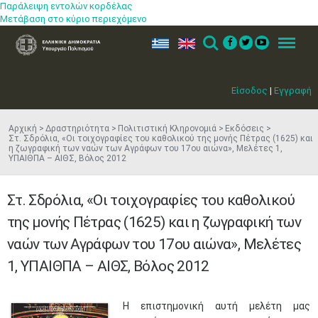
Παράλειψη εντολών κορδέλας
Μετάβαση στο κύριο περιεχόμενο
ελ
en
Search
Menu
Είσοδος
|
Εγγραφή
Αρχική
Δραστηριότητα
Πολιτιστική Κληρονομιά
Εκδόσεις
Στ. Σδρόλια, «Οι τοιχογραφίες του καθολικού της μονής Πέτρας (1625) και
η ζωγραφική των ναών των Αγράφων του 17ου αιώνα», Μελέτες 1,
ΥΠΑΙΘΠΑ – ΑΙΘΣ, Βόλος 2012
Στ. Σδρόλια, «Οι τοιχογραφίες του καθολικού
της μονής Πέτρας (1625) και η ζωγραφική των
ναών των Αγράφων του 17ου αιώνα», Μελέτες
1, ΥΠΑΙΘΠΑ – ΑΙΘΣ, Βόλος 2012
Η επιστημονική αυτή μελέτη μας