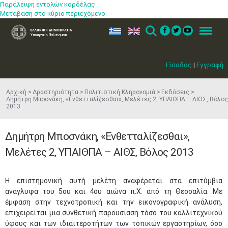
Παράλειψη εντολών κορδέλας
Μετάβαση στο κύριο περιεχόμενο
ελ
en
Search
Menu
Είσοδος
|
Εγγραφή
Αρχική
Δραστηριότητα
Πολιτιστική Κληρονομιά
Εκδόσεις
Δημήτρη Μποσνάκη, «Ενθετταλίζεσθαι», Μελέτες 2, ΥΠΑΙΘΠΑ – ΑΙΘΣ, Βόλος
2013
Δημήτρη Μποσνάκη, «Ενθετταλίζεσθαι»,
Μελέτες 2, ΥΠΑΙΘΠΑ – ΑΙΘΣ, Βόλος 2013
Η επιστημονική αυτή μελέτη αναφέρεται στα επιτύμβια
ανάγλυφα του 5ου και 4ου αιώνα π.Χ. από τη Θεσσαλία. Με
έμφαση στην τεχνοτροπική και την εικονογραφική ανάλυση,
επιχειρείται μια συνθετική παρουσίαση τόσο του καλλιτεχνικού
ύφους και των ιδιαιτεροτήτων των τοπικών εργαστηρίων, όσο