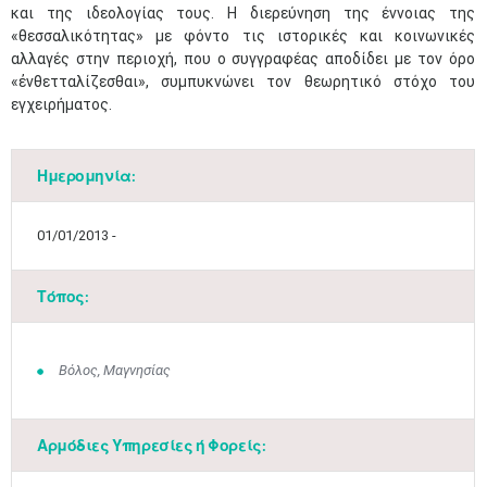
και της ιδεολογίας τους. Η διερεύνηση της έννοιας της
«θεσσαλικότητας» με φόντο τις ιστορικές και κοινωνικές
αλλαγές στην περιοχή, που ο συγγραφέας αποδίδει με τον όρο
«ἐνθετταλίζεσθαι», συμπυκνώνει τον θεωρητικό στόχο του
εγχειρήματος.
Ημερομηνία:
01/01/2013 -
Τόπος:
Μαϊ
1
2
•
•
Βόλος, Μαγνησίας
3
4
5
6
7
8
9
•
•
•
•
•
•
•
Αρμόδιες Υπηρεσίες ή Φορείς:
10
11
12
13
14
15
16
•
•
•
•
•
•
•