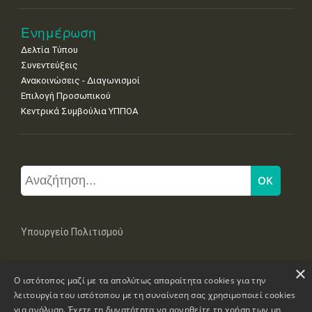
Ενημέρωση
Δελτία Τύπου
Συνεντεύξεις
Ανακοινώσεις - Διαγωνισμοί
Επιλογή Προσωπικού
Κεντρικά Συμβούλια ΥΠΠΟΑ
Υπουργείο Πολιτισμού
×
Μπουμπουλίνας 20-22, 106 82 Αθήνα
Ο ιστότοπος μαζί με τα απολύτως απαραίτητα cookies για την
Τηλ: +30 2131322100, 2131322421
mail: grplk@culture.gr
λειτουργία του ιστότοπου με τη συναίνεση σας χρησιμοποιεί cookies
για ανάλυση. Έχετε τη δυνατότητα να αρνηθείτε τη χρήση των μη