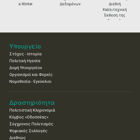
a Winter
Δεδομένων
Διεθνή
11
12
13
14
15
16
17
Καλλιτεχνική
•
•
•
•
•
•
•
Έκθεση της
Biennale
18
19
20
21
22
23
24
Βενετίας
•
•
•
•
•
•
•
25
26
27
28
29
30
31
Υπουργείο
•
•
•
•
•
•
•
Στόχος - Ιστορία
Πολιτική Ηγεσία
Δομή Υπουργείου
Οργανισμοί και Φορείς
Νομοθεσία - Εγκύκλιοι
Δραστηριότητα
Πολιτιστική Κληρονομιά
Κόμβος «Οδυσσέας»
Σύγχρονος Πολιτισμός
Ψηφιακές Συλλογές
Διεθνώς