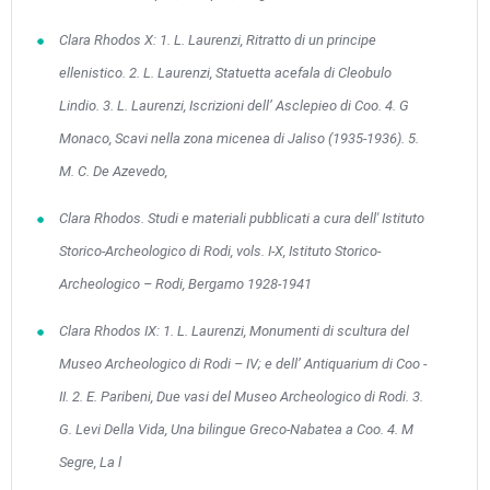
Μαϊ
1
2
Clara Rhodos X: 1. L. Laurenzi, Ritratto di un principe
•
•
ellenistico. 2. L. Laurenzi, Statuetta acefala di Cleobulo
3
4
5
6
7
8
9
•
•
•
•
•
•
•
Lindio. 3. L. Laurenzi, Iscrizioni dell’ Asclepieo di Coo. 4. G
Monaco, Scavi nella zona micenea di Jaliso (1935-1936). 5.
10
11
12
13
14
15
16
•
•
•
•
•
•
•
M. C. De Azevedo,
17
18
19
20
21
22
23
Clara Rhodos. Studi e materiali pubblicati a cura dell' Istituto
•
•
•
•
•
•
•
•
•
•
•
•
•
Storico-Archeologico di Rodi, vols. I-X, Istituto Storico-
24
25
26
27
28
29
30
Archeologico – Rodi, Bergamo 1928-1941
•
•
•
•
•
•
•
Clara Rhodos IX: 1. L. Laurenzi, Monumenti di scultura del
31
Ιουν
1
2
3
4
5
6
•
•
•
•
•
•
•
Museo Archeologico di Rodi – IV; e dell’ Antiquarium di Coo -
7
8
9
10
11
12
13
II. 2. E. Paribeni, Due vasi del Museo Archeologico di Rodi. 3.
•
•
•
•
•
•
•
G. Levi Della Vida, Una bilingue Greco-Nabatea a Coo. 4. M
14
15
16
17
18
19
20
Segre, La l
•
•
•
•
•
•
•