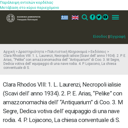
Παράλειψη εντολών κορδέλας
Μετάβαση στο κύριο περιεχόμενο
ελ
en
Search
Menu
Είσοδος
|
Εγγραφή
Αρχική
Δραστηριότητα
Πολιτιστική Κληρονομιά
Εκδόσεις
Clara Rhodos VIII: 1. L. Laurenzi, Necropoli ialisie (Scavi dell’ anno 1934). 2. P. E.
Arias, “Pelike” con amazzonomachia dell’ “Antiquarium” di Coo. 3. M Segre,
Dedica votiva dell’ equipaggio di una nave rodia. 4. P. Lojacono, La chiesa
conventuale di S.
Clara Rhodos VIII: 1. L. Laurenzi, Necropoli ialisie
(Scavi dell’ anno 1934). 2. P. E. Arias, “Pelike” con
amazzonomachia dell’ “Antiquarium” di Coo. 3. M
Segre, Dedica votiva dell’ equipaggio di una nave
rodia. 4. P. Lojacono, La chiesa conventuale di S.