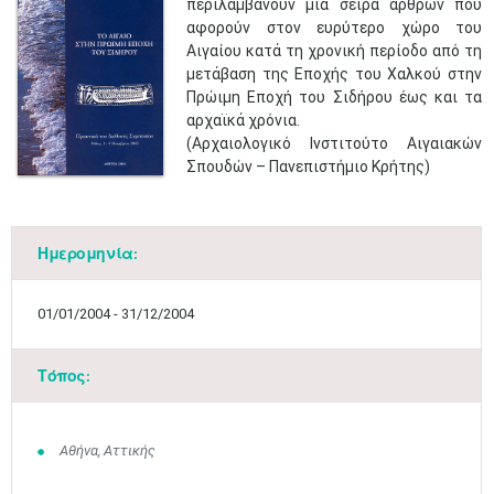
περιλαμβάνουν μια σειρά άρθρων που
αφορούν στον ευρύτερο χώρο του
Αιγαίου κατά τη χρονική περίοδο από τη
μετάβαση της Εποχής του Χαλκού στην
Πρώιμη Εποχή του Σιδήρου έως και τα
αρχαϊκά χρόνια.
(Αρχαιολογικό Ινστιτούτο Αιγαιακών
Σπουδών – Πανεπιστήμιο Κρήτης)
Ημερομηνία:
Μαϊ
1
2
•
•
01/01/2004 - 31/12/2004
3
4
5
6
7
8
9
•
•
•
•
•
•
•
Τόπος:
10
11
12
13
14
15
16
•
•
•
•
•
•
•
Αθήνα, Αττικής
17
18
19
20
21
22
23
•
•
•
•
•
•
•
•
•
•
•
•
•