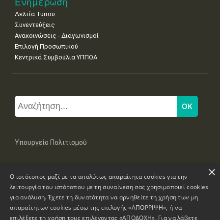
Ενημέρωση
Δελτία Τύπου
Συνεντεύξεις
Ανακοινώσεις - Διαγωνισμοί
Επιλογή Προσωπικού
Κεντρικά Συμβούλια ΥΠΠΟΑ
Υπουργείο Πολιτισμού
×
Μπουμπουλίνας 20-22, 106 82 Αθήνα
Ο ιστότοπος μαζί με τα απολύτως απαραίτητα cookies για την
Τηλ: +30 2131322100, 2131322421
mail: grplk@culture.gr
λειτουργία του ιστότοπου με τη συναίνεση σας χρησιμοποιεί cookies
για ανάλυση. Έχετε τη δυνατότητα να αρνηθείτε τη χρήση των μη
απαραίτητων cookies μέσω της επιλογής «ΑΠΟΡΡΙΨΗ», ή να
επιλέξετε τη χρήση τους επιλέγοντας «ΑΠΟΔΟΧΗ». Για να λάβετε