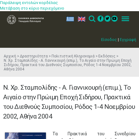
Παράλειψη εντολών κορδέλας
Μετάβαση στο κύριο περιεχόμενο
ελ
en
Search
Menu
Είσοδος
|
Εγγραφή
Αρχική
Δραστηριότητα
Πολιτιστική Κληρονομιά
Εκδόσεις
N. Xρ. Σταμπολίδης - A. Γιαννικουρή (επιμ.), Το Αιγαίο στην Πρώιμη Εποχή
Σιδήρου, Πρακτικά του Διεθνούς Συμποσίου, Ρόδος 1-4 Νοεμβρίου 2002,
Αθήνα 2004
N. Xρ. Σταμπολίδης - A. Γιαννικουρή (επιμ.), Το
Αιγαίο στην Πρώιμη Εποχή Σιδήρου, Πρακτικά
του Διεθνούς Συμποσίου, Ρόδος 1-4 Νοεμβρίου
2002, Αθήνα 2004
Τα Πρακτικά του Συνεδρίου