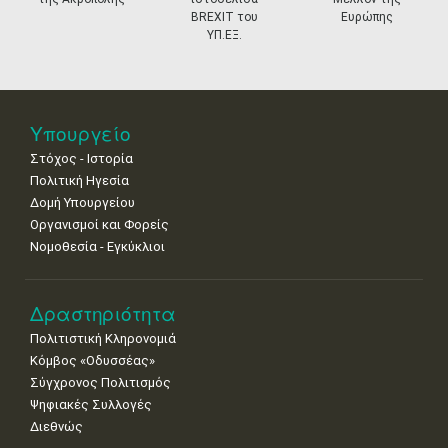
11
12
13
14
15
16
17
BREXIT του
Ευρώπης
•
•
•
•
•
•
•
ΥΠ.ΕΞ.
18
19
20
21
22
23
24
•
•
•
•
•
•
•
25
26
27
28
29
30
31
Υπουργείο
•
•
•
•
•
•
•
Στόχος - Ιστορία
Πολιτική Ηγεσία
Δομή Υπουργείου
Οργανισμοί και Φορείς
Νομοθεσία - Εγκύκλιοι
Δραστηριότητα
Πολιτιστική Κληρονομιά
Κόμβος «Οδυσσέας»
Σύγχρονος Πολιτισμός
Ψηφιακές Συλλογές
Διεθνώς