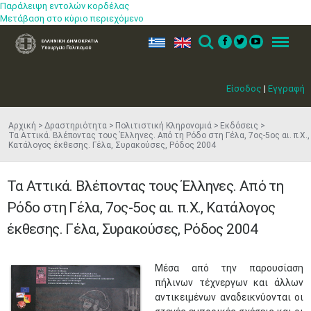
Παράλειψη εντολών κορδέλας
Μετάβαση στο κύριο περιεχόμενο
ελ
en
Search
Menu
Είσοδος
|
Εγγραφή
Αρχική
Δραστηριότητα
Πολιτιστική Κληρονομιά
Εκδόσεις
Τα Αττικά. Βλέποντας τους Έλληνες. Από τη Ρόδο στη Γέλα, 7ος-5ος αι. π.Χ.,
Κατάλογος έκθεσης. Γέλα, Συρακούσες, Ρόδος 2004
Τα Αττικά. Βλέποντας τους Έλληνες. Από τη
Ρόδο στη Γέλα, 7ος-5ος αι. π.Χ., Κατάλογος
έκθεσης. Γέλα, Συρακούσες, Ρόδος 2004
Μέσα από την παρουσίαση
πήλινων τέχνεργων και άλλων
αντικειμένων αναδεικνύονται οι