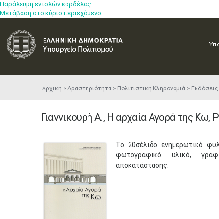
Παράλειψη εντολών κορδέλας
Μετάβαση στο κύριο περιεχόμενο
Υπ
Αρχική
Δραστηριότητα
Πολιτιστική Κληρονομιά
Εκδόσεις
Γιαννικουρή Α., Η αρχαία Αγορά της Κω,
Το 20σέλιδο ενημερωτικό φυλ
φωτογραφικό υλικό, γραφ
αποκατάστασης.