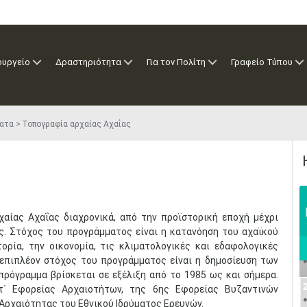
ουργείο
Δραστηριότητα
Για τον Πολίτη
Γραφείο Τύπου
ατα
Τοπογραφία αρχαίας Αχαΐας
αίας Αχαΐας διαχρονικά, από την προϊστορική εποχή μέχρι
ς. Στόχος του προγράμματος είναι η κατανόηση του αχαϊκού
ορία, την οικονομία, τις κλιματολογικές και εδαφολογικές
 επιπλέον στόχος του προγράμματος είναι η δημοσίευση των
ρόγραμμα βρίσκεται σε εξέλιξη από το 1985 ως και σήμερα.
Στ΄ Εφορείας Αρχαιοτήτων, της 6ης Εφορείας Βυζαντινών
Αρχαιότητας του Εθνικού Ιδρύματος Ερευνών.