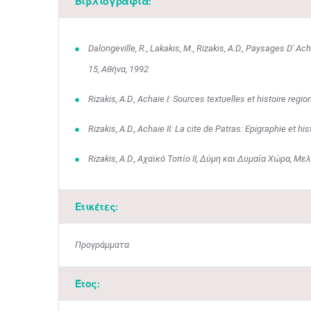
Βιβλιογραφία:
Dalongeville, R., Lakakis, M., Rizakis, A.D., Paysages D' 
15, Αθήνα, 1992
Rizakis, A.D., Achaie I: Sources textuelles et histoire regi
Rizakis, Α.D., Achaie IΙ: La cite de Patras: Epigraphie et hi
Rizakis, Α.D., Αχαϊκό Τοπίο ΙΙ, Δύμη και Δυμαία Χώρα, Μ
Ετικέτες:
Προγράμματα
Έτος: