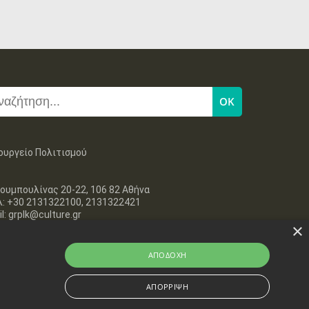
ουργείο Πολιτισμού
ουμπουλίνας 20-22, 106 82 Αθήνα
λ: +30 2131322100, 2131322421
l: grplk@culture.gr
×
ΑΠΟΔΟΧΉ
ΑΠΌΡΡΙΨΗ