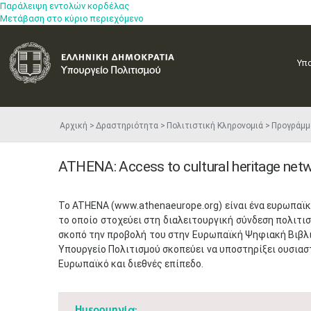
Παράλειψη εντολών κορδέλας
Μετάβαση στο κύριο περιεχόμενο
Υπ
Αρχική
Δραστηριότητα
Πολιτιστική Κληρονομιά
Προγράμμ
ATHENA: Access to cultural heritage net
Το ATHENA (www.athenaeurope.org) είναι ένα ευρωπαϊκ
το οποίο στοχεύει στη διαλειτουργική σύνδεση πολιτι
σκοπό την προβολή του στην Ευρωπαϊκή Ψηφιακή Βιβλι
Υπουργείο Πολιτισμού σκοπεύει να υποστηρίξει ουσιασ
Ευρωπαϊκό και διεθνές επίπεδο.
Ημερομηνία: