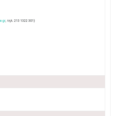
e.gr
, τηλ: 213 1322 301)