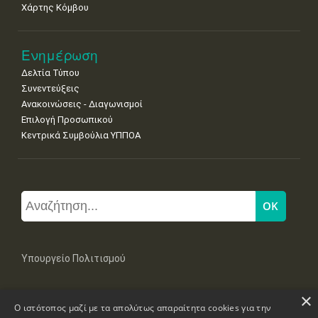
Χάρτης Κόμβου
Ενημέρωση
Δελτία Τύπου
Συνεντεύξεις
Ανακοινώσεις - Διαγωνισμοί
Επιλογή Προσωπικού
Κεντρικά Συμβούλια ΥΠΠΟΑ
Υπουργείο Πολιτισμού
×
Μπουμπουλίνας 20-22, 106 82 Αθήνα
Ο ιστότοπος μαζί με τα απολύτως απαραίτητα cookies για την
Τηλ: +30 2131322100, 2131322421