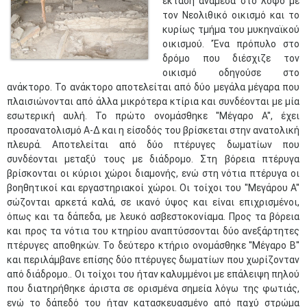
έκταση ανάμεσα στο λόφο με
τον Νεολιθικό οικισμό και το
κυρίως τμήμα του μυκηναϊκού
οικισμού. 'Ένα πρόπυλο στο
δρόμο που διέσχιζε τον
οικισμό οδηγούσε στο
ανάκτορο. Το ανάκτορο αποτελείται από δύο μεγάλα μέγαρα που
πλαισιώνονται από άλλα μικρότερα κτίρια και συνδέονται με μία
εσωτερική αυλή. Το πρώτο ονομάσθηκε ''Μέγαρο Α'', έχει
προσανατολισμό Α-Δ και η είσοδός του βρίσκεται στην ανατολική
πλευρά. Αποτελείται από δύο πτέρυγες δωματίων που
συνδέονται μεταξύ τους με διάδρομο. Στη βόρεια πτέρυγα
βρίσκονται οι κύριοι χώροι διαμονής, ενώ στη νότια πτέρυγα οι
βοηθητικοί και εργαστηριακοί χώροι. Οι τοίχοι του ''Μεγάρου Α''
σώζονται αρκετά καλά, σε ικανό ύψος και είναι επιχρισμένοι,
όπως και τα δάπεδα, με λευκό ασβεστοκονίαμα. Προς τα βόρεια
και προς τα νότια του κτηρίου αναπτύσσονται δύο ανεξάρτητες
πτέρυγες αποθηκών. Το δεύτερο κτήριο ονομάσθηκε ''Μέγαρο Β''
και περιλάμβανε επίσης δύο πτέρυγες δωματίων που χωρίζονταν
από διάδρομο.. Οι τοίχοι του ήταν καλυμμένοι με επάλειψη πηλού
που διατηρήθηκε άριστα σε ορισμένα σημεία λόγω της φωτιάς,
ενώ το δάπεδό του ήταν κατασκευασμένο από παχύ στρώμα