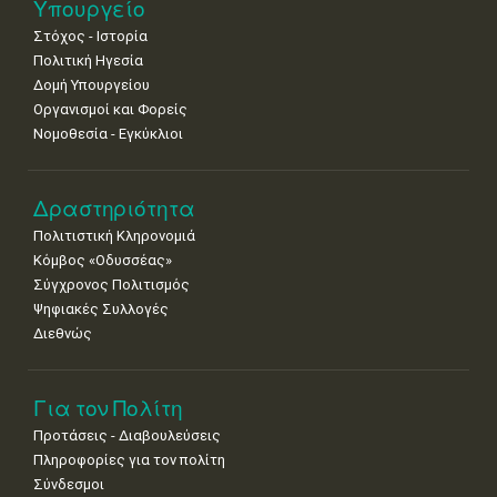
Υπουργείο
•
•
•
•
•
•
•
Στόχος - Ιστορία
8
9
10
11
12
13
14
Πολιτική Ηγεσία
•
•
•
•
•
•
•
Δομή Υπουργείου
Οργανισμοί και Φορείς
15
16
17
18
19
20
21
Νομοθεσία - Εγκύκλιοι
•
•
•
•
•
•
•
22
23
24
25
26
27
28
•
•
•
•
•
•
•
Δραστηριότητα
Πολιτιστική Κληρονομιά
29
30
Κόμβος «Οδυσσέας»
•
•
Σύγχρονος Πολιτισμός
Ψηφιακές Συλλογές
Διεθνώς
Για τον Πολίτη
Προτάσεις - Διαβουλεύσεις
Πληροφορίες για τον πολίτη
Σύνδεσμοι