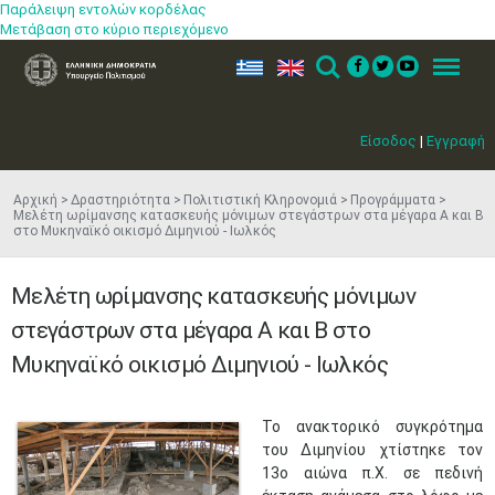
Παράλειψη εντολών κορδέλας
Μετάβαση στο κύριο περιεχόμενο
ελ
en
Search
Menu
Είσοδος
|
Εγγραφή
Αρχική
Δραστηριότητα
Πολιτιστική Κληρονομιά
Προγράμματα
Μελέτη ωρίμανσης κατασκευής μόνιμων στεγάστρων στα μέγαρα Α και Β
στο Μυκηναϊκό οικισμό Διμηνιού - Ιωλκός
Μελέτη ωρίμανσης κατασκευής μόνιμων
στεγάστρων στα μέγαρα Α και Β στο
Μυκηναϊκό οικισμό Διμηνιού - Ιωλκός
Το ανακτορικό συγκρότημα
του Διμηνίου χτίστηκε τον
13ο αιώνα π.Χ. σε πεδινή