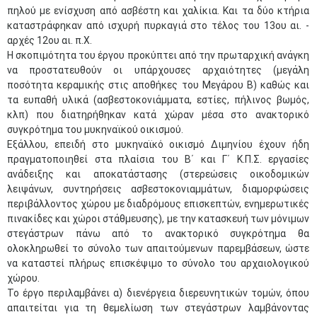
πηλού με ενίσχυση από ασβέστη και χαλίκια. Και τα δύο κτήρια
καταστράφηκαν από ισχυρή πυρκαγιά στο τέλος του 13ου αι. -
αρχές 12ου αι. π.Χ.
Η σκοπιμότητα του έργου προκύπτει από την πρωταρχική ανάγκη
να προστατευθούν οι υπάρχουσες αρχαιότητες (μεγάλη
ποσότητα κεραμικής στις αποθήκες του Μεγάρου Β) καθώς και
τα ευπαθή υλικά (ασβεστοκονιάμματα, εστίες, πήλινος βωμός,
κλπ) που διατηρήθηκαν κατά χώραν μέσα στο ανακτορικό
συγκρότημα του μυκηναϊκού οικισμού.
Εξάλλου, επειδή στο μυκηναϊκό οικισμό Διμηνίου έχουν ήδη
πραγματοποιηθεί στα πλαίσια του Β΄ και Γ΄ Κ.Π.Σ. εργασίες
ανάδειξης και αποκατάστασης (στερεώσεις οικοδομικών
λειψάνων, συντηρήσεις ασβεστοκονιαμμάτων, διαμορφώσεις
περιβάλλοντος χώρου με διαδρόμους επισκεπτών, ενημερωτικές
πινακίδες και χώροι στάθμευσης), με την κατασκευή των μόνιμων
στεγάστρων πάνω από το ανακτορικό συγκρότημα θα
ολοκληρωθεί το σύνολο των απαιτούμενων παρεμβάσεων, ώστε
να καταστεί πλήρως επισκέψιμο το σύνολο του αρχαιολογικού
χώρου.
Το έργο περιλαμβάνει α) διενέργεια διερευνητικών τομών, όπου
απαιτείται για τη θεμελίωση των στεγάστρων λαμβάνοντας