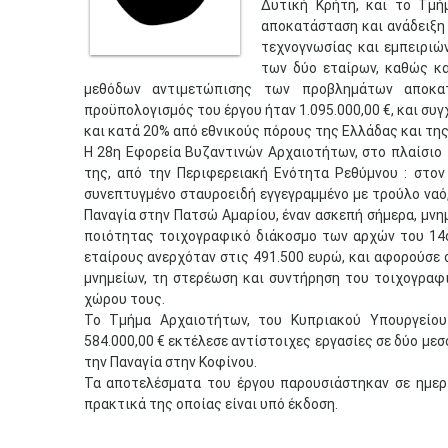
Δυτική Κρήτη, και το Τμή
αποκατάσταση και ανάδειξη
τεχνογνωσίας και εμπειριώ
των δύο εταίρων, καθώς κ
μεθόδων αντιμετώπισης των προβλημάτων αποκατ
προϋπολογισμός του έργου ήταν 1.095.000,00 €, και σ
και κατά 20% από εθνικούς πόρους της Ελλάδας και της
Η 28η Εφορεία Βυζαντινών Αρχαιοτήτων, στο πλαίσιο 
της, από την Περιφερειακή Ενότητα Ρεθύμνου : στον
συνεπτυγμένο σταυροειδή εγγεγραμμένο με τρούλο ναό,
Παναγία στην Πατσώ Αμαρίου, έναν ασκεπή σήμερα, μνη
ποιότητας τοιχογραφικό διάκοσμο των αρχών του 14ο
εταίρους ανερχόταν στις 491.500 ευρώ, και αφορούσε
μνημείων, τη στερέωση και συντήρηση του τοιχογραφ
χώρου τους.
Το Τμήμα Αρχαιοτήτων, του Κυπριακού Υπουργείου
584.000,00 € εκτέλεσε αντίστοιχες εργασίες σε δύο με
την Παναγία στην Κοφίνου.
Τα αποτελέσματα του έργου παρουσιάστηκαν σε ημερί
πρακτικά της οποίας είναι υπό έκδοση.