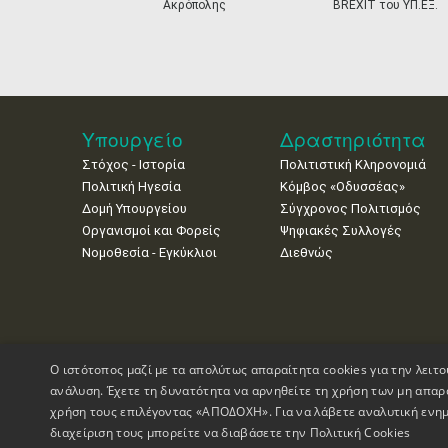
Ακρόπολης
BREXIT του ΥΠ.ΕΞ.
Υπουργείο
Δραστηριότητα
Στόχος - Ιστορία
Πολιτιστική Κληρονομιά
Πολιτική Ηγεσία
Κόμβος «Οδυσσέας»
Δομή Υπουργείου
Σύγχρονος Πολιτισμός
Οργανισμοί και Φορείς
Ψηφιακές Συλλογές
Νομοθεσία - Εγκύκλιοι
Διεθνώς
Ο ιστότοπος μαζί με τα απολύτως απαραίτητα cookies για την λειτο
ανάλυση. Έχετε τη δυνατότητα να αρνηθείτε τη χρήση των μη απαρ
χρήση τους επιλέγοντας «ΑΠΟΔΟΧΗ». Για να λάβετε αναλυτική ενημ
διαχείριση τους μπορείτε να διαβάσετε την
Πολιτική Cookies
Πνευματικά Δικαιώματα © 1995-2026 Υπουργείο Πολιτισμού