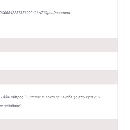
8EDC065422578F6002426A7?OpenDocument
λάδα- Κύπρος "Ευμάθιος Φιλοκάλης : Ανάδειξη επιλεγμένων
ες μεθόδους"