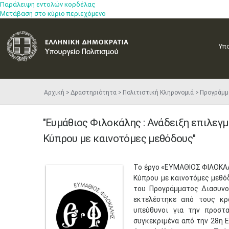
Παράλειψη εντολών κορδέλας
Μετάβαση στο κύριο περιεχόμενο
Υπ
Αρχική
Δραστηριότητα
Πολιτιστική Κληρονομιά
Προγράμμ
"Ευμάθιος Φιλοκάλης : Ανάδειξη επιλεγ
Κύπρου με καινοτόμες μεθόδους"
Το έργο «ΕΥΜΑΘΙΟΣ ΦΙΛΟΚΑΛ
Κύπρου με καινοτόμες μεθό
του Προγράμματος Διασυνο
εκτελέστηκε από τους κρ
υπεύθυνοι για την προστα
συγκεκριμένα από την 28η 