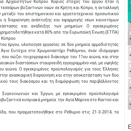
μα Αρχαιοτήτων Κύπρου. Κύριος στόχος του έργου ήταν η
 τεσσάρων βυζαντινών ναών σε Κρήτη και Κύπρο, η ανταλλαγή
ν μεταξύ του επιστημονικού και εργατοτεχνικού προσωπικού
αι η διερεύνηση ανάπτυξης και εφαρμογής νέων καινοτόμων
άστασης και ανάδειξης των μνημείων. Ο εγκεκριμένος
υγχρηματοδοτήθηκε κατά 80% από την Ευρωπαϊκή Ένωση (ΕΤΠΑ)
 Κύπρου.
του έργου, υλοποίησε εργασίες σε δύο μνημεία αρμοδιότητάς
 Άγιο Ευτύχιο στο Χρωμοναστήρι Ρεθύμνου, έναν ιδιόμορφο
 που σώζει τοιχογραφικό διάκοσμο του 11ου αιώνα, και στην
μειακών διαστάσεων σταυροειδή εγγεγραμμένο ναό, με υψηλής
υ αιώνα. Ο εγκεκριμένος προϋπολογισμός για τους Έλληνες
 στην ανασκαφική διερεύνηση και στην αποκατάσταση των δύο
ικού τους διακόσμου και τη διαμόρφωση του περιβάλλοντος
 Συγκοινωνιών και Έργων, με εγκεκριμένο προϋπολογισμό
σοβυζαντινά κυπριακά μνημεία: την Αγία Μαρίνα στο Καντού και
δα, που πραγματοποιήθηκε στο Ρέθυμνο στις 21-3-2014, τα
Ε