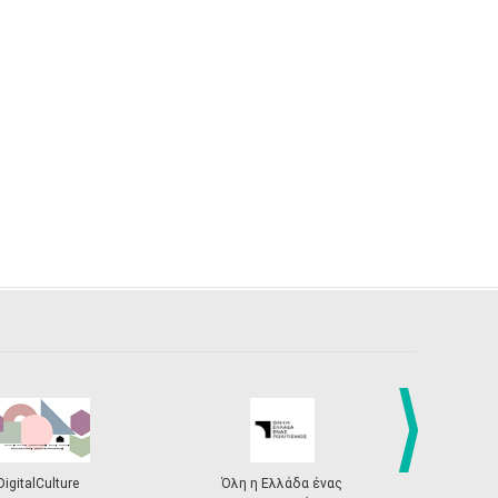
next
DigitalCulture
Όλη η Ελλάδα ένας
Πρόγραμμα Δι