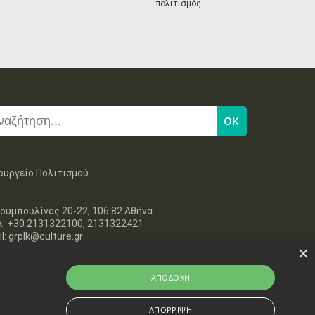
πολιτισμός
ουργείο Πολιτισμού
ουμπουλίνας 20-22, 106 82 Αθήνα
λ: +30 2131322100, 2131322421
l: grplk@culture.gr
×
ΑΠΟΔΟΧΉ
ΑΠΌΡΡΙΨΗ