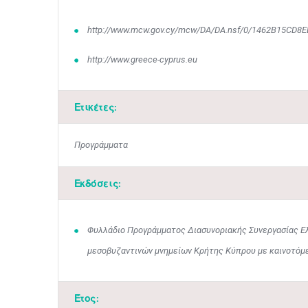
http://www.mcw.gov.cy/mcw/DA/DA.nsf/0/1462B15CD
http://www.greece-cyprus.eu
Ετικέτες:
Προγράμματα
Εκδόσεις:
Φυλλάδιο Προγράμματος Διασυνοριακής Συνεργασίας Ελ
μεσοβυζαντινών μνημείων Κρήτης Κύπρου με καινοτόμ
Έτος: