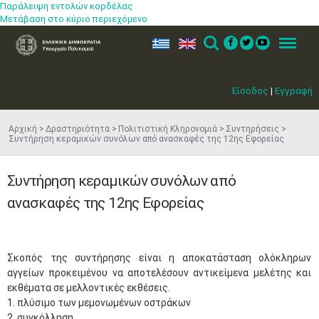
Παράλειψη εντολών κορδέλας
Μετάβαση στο κύριο περιεχόμενο
ελ
en
Search
Menu
Είσοδος
|
Εγγραφή
Αρχική
Δραστηριότητα
Πολιτιστική Κληρονομιά
Συντηρήσεις
Συντήρηση κεραμικών συνόλων από ανασκαφές της 12ης Εφορείας
Συντήρηση κεραμικών συνόλων από
ανασκαφές της 12ης Εφορείας
Σκοπός της συντήρησης είναι η αποκατάσταση ολόκληρων
αγγείων προκειμένου να αποτελέσουν αντικείμενα μελέτης και
εκθέματα σε μελλοντικές εκθέσεις.
1. πλύσιμο των μεμονωμένων οστράκων
2. συγκόλληση