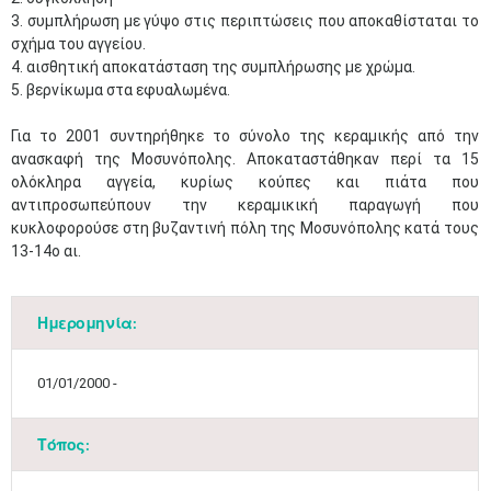
3. συμπλήρωση με γύψο στις περιπτώσεις που αποκαθίσταται το
σχήμα του αγγείου.
4. αισθητική αποκατάσταση της συμπλήρωσης με χρώμα.
5. βερνίκωμα στα εφυαλωμένα.
Για το 2001 συντηρήθηκε το σύνολο της κεραμικής από την
ανασκαφή της Μοσυνόπολης. Αποκαταστάθηκαν περί τα 15
ολόκληρα αγγεία, κυρίως κούπες και πιάτα που
αντιπροσωπεύπουν την κεραμικική παραγωγή που
κυκλοφορούσε στη βυζαντινή πόλη της Μοσυνόπολης κατά τους
13-14ο αι.
Ημερομηνία:
Μαϊ
1
2
•
•
01/01/2000 -
3
4
5
6
7
8
9
•
•
•
•
•
•
•
Τόπος:
10
11
12
13
14
15
16
•
•
•
•
•
•
•