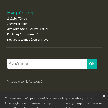
Ενημέρωση
Δελτία Τύπου
Συνεντεύξεις
Ανακοινώσεις - Διαγωνισμοί
Επιλογή Προσωπικού
Κεντρικά Συμβούλια ΥΠΠΟΑ
Υπουργείο Πολιτισμού
×
Μπουμπουλίνας 20-22, 106 82 Αθήνα
Ο ιστότοπος μαζί με τα απολύτως απαραίτητα cookies για την
Τηλ: +30 2131322100, 2131322421
mail: grplk@culture.gr
λειτουργία του ιστότοπου με τη συναίνεση σας χρησιμοποιεί cookies