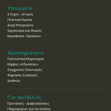
25
26
27
28
29
30
31
Υπουργείο
•
•
•
•
•
•
•
Στόχος - Ιστορία
Πολιτική Ηγεσία
Δομή Υπουργείου
Οργανισμοί και Φορείς
Νομοθεσία - Εγκύκλιοι
Δραστηριότητα
Πολιτιστική Κληρονομιά
Κόμβος «Οδυσσέας»
Σύγχρονος Πολιτισμός
Ψηφιακές Συλλογές
Διεθνώς
Για τον Πολίτη
Προτάσεις - Διαβουλεύσεις
Πληροφορίες για τον πολίτη