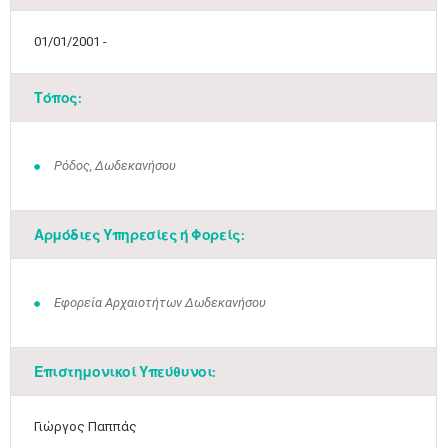
01/01/2001 -
Τόπος:
Ρόδος, Δωδεκανήσου
Αρμόδιες Υπηρεσίες ή Φορείς:
Εφορεία Αρχαιοτήτων Δωδεκανήσου
Μαϊ
1
2
Επιστημονικοί Υπεύθυνοι:
•
•
3
4
5
6
7
8
9
Γιώργος Παππάς
•
•
•
•
•
•
•