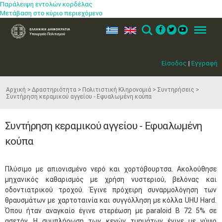
Παράλειψη εντολών κορδέλας
Μετάβαση στο κύριο περιεχόμενο
ελ
en
Search
Menu
Είσοδος
|
Εγγραφή
Αρχική
Δραστηριότητα
Πολιτιστική Κληρονομιά
Συντηρήσεις
Συντήρηση κεραμικού αγγείου - Εφυαλωμένη κούπα
Συντήρηση κεραμικού αγγείου - Εφυαλωμένη
κούπα
Πλύσιμο με απιονισμένο νερό και χορτόβουρτσα. Ακολούθησε
μηχανικός καθαρισμός με χρήση νυστεριού, βελόνας και
οδοντιατρικού τροχού. Έγινε πρόχειρη συναρμολόγηση των
θραυσμάτων με χαρτοταινία και συγγόλληση με κόλλα UHU Hard.
Όπου ήταν αναγκαίο έγινε στερέωση με paraloid Β 72 5% σε
ασετόν. Η συμπλήρωση των κενών τμημάτων έγινε με γύψο