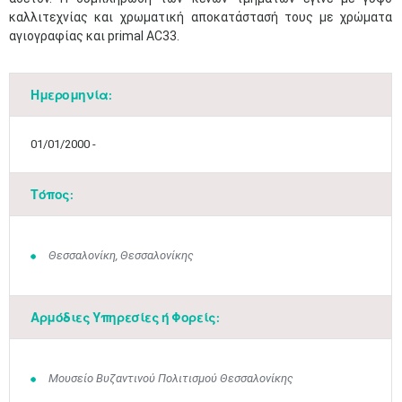
καλλιτεχνίας και χρωματική αποκατάστασή τους με χρώματα
αγιογραφίας και primal AC33.
Ημερομηνία:
01/01/2000 -
Τόπος:
Θεσσαλονίκη, Θεσσαλονίκης
Αρμόδιες Υπηρεσίες ή Φορείς:
Ιουν
1
2
3
4
5
6
•
•
•
•
•
•
Μουσείο Βυζαντινού Πολιτισμού Θεσσαλονίκης
7
8
9
10
11
12
13