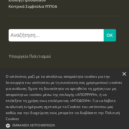
Επιλογή Προσωπικού
Κεντρικά Συμβούλια ΥΠΠΟΑ
Υπουργείο Πολιτισμού
×
Μπουμπουλίνας 20-22, 106 82 Αθήνα
Ο ιστότοπος μαζί με τα απολύτως απαραίτητα cookies για την
Τηλ: +30 2131322100, 2131322421
mail: grplk@culture.gr
λειτουργία του ιστότοπου με τη συναίνεση σας χρησιμοποιεί cookies
για ανάλυση. Έχετε τη δυνατότητα να αρνηθείτε τη χρήση των μη
απαραίτητων cookies μέσω της επιλογής «ΑΠΟΡΡΙΨΗ», ή να
επιλέξετε τη χρήση τους επιλέγοντας «ΑΠΟΔΟΧΗ». Για να λάβετε
αναλυτική ενημέρωση σχετικά με τα Cookies του ιστότοπου μας
καθώς και την διαχείριση τους μπορείτε να διαβάσετε την
Πολιτική
Πνευματικά Δικαιώματα © 1995-2026 Υπουργείο Πολιτισμού
Cookies
ΕΜΦΆΝΙΣΗ ΛΕΠΤΟΜΕΡΕΙΏΝ