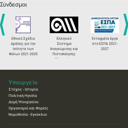
•
•
•
•
•
•
•
Σύνδεσμοι
4
5
6
7
8
9
10
•
•
•
•
•
•
•
11
12
13
14
15
16
17
•
•
•
•
•
•
•
prev
ne
Εθνικό Σχέδιο
Ελληνικό
Ενταγμένα έργα
Δράσης για την
Σύστημα
στο ΕΣΠΑ 2021-
18
19
20
21
22
23
24
Ισότητα των
Αναγνώρισης και
2027
•
•
•
•
•
•
•
Φύλων 2021-2025
Πιστοποίησης
Μουσείων
25
26
27
28
29
30
31
•
•
•
•
•
•
•
Νοε
1
2
3
4
5
6
7
Υπουργείο
•
•
•
•
•
•
•
Στόχος - Ιστορία
8
9
10
11
12
13
14
Πολιτική Ηγεσία
•
•
•
•
•
•
•
Δομή Υπουργείου
Οργανισμοί και Φορείς
15
16
17
18
19
20
21
Νομοθεσία - Εγκύκλιοι
•
•
•
•
•
•
•
22
23
24
25
26
27
28