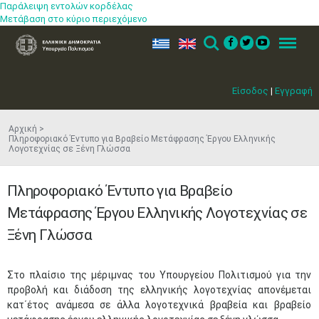
Παράλειψη εντολών κορδέλας
Μετάβαση στο κύριο περιεχόμενο
ελ
en
Search
Menu
Είσοδος
|
Εγγραφή
Αρχική
Πληροφοριακό Έντυπο για Βραβείο Μετάφρασης Έργου Ελληνικής
Λογοτεχνίας σε Ξένη Γλώσσα
Πληροφοριακό Έντυπο για Βραβείο
Μετάφρασης Έργου Ελληνικής Λογοτεχνίας σε
Ξένη Γλώσσα
Στο πλαίσιο της μέριμνας του Υπουργείου Πολιτισμού για την
προβολή και διάδοση της ελληνικής λογοτεχνίας απονέμεται
κατ΄έτος ανάμεσα σε άλλα λογοτεχνικά βραβεία και βραβείο