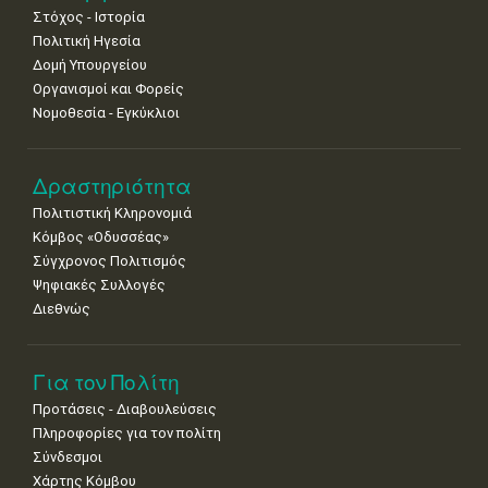
•
•
•
•
•
•
•
Στόχος - Ιστορία
8
9
10
11
12
13
14
Πολιτική Ηγεσία
•
•
•
•
•
•
•
Δομή Υπουργείου
Οργανισμοί και Φορείς
15
16
17
18
19
20
21
Νομοθεσία - Εγκύκλιοι
•
•
•
•
•
•
•
22
23
24
25
26
27
28
•
•
•
•
•
•
•
Δραστηριότητα
Πολιτιστική Κληρονομιά
29
30
Κόμβος «Οδυσσέας»
•
•
Σύγχρονος Πολιτισμός
Ψηφιακές Συλλογές
Διεθνώς
Για τον Πολίτη
Προτάσεις - Διαβουλεύσεις
Πληροφορίες για τον πολίτη
Σύνδεσμοι
Χάρτης Κόμβου