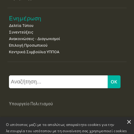
Ενημέρωση
Δελτία Τύπου
Συνεντεύξεις
Ανακοινώσεις - Διαγωνισμοί
Επιλογή Προσωπικού
Κεντρικά Συμβούλια ΥΠΠΟΑ
Υπουργείο Πολιτισμού
×
Μπουμπουλίνας 20-22, 106 82 Αθήνα
Ο ιστότοπος μαζί με τα απολύτως απαραίτητα cookies για την
Τηλ: +30 2131322100, 2131322421
mail: grplk@culture.gr
λειτουργία του ιστότοπου με τη συναίνεση σας χρησιμοποιεί cookies