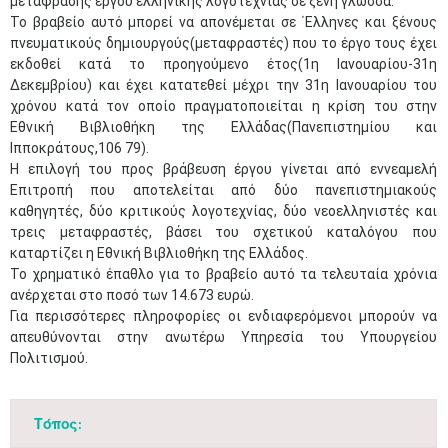
μετάφρασης έργου ελληνικής λογοτεχνίας σε ξένη γλώσσα.
Το βραβείο αυτό μπορεί να απονέμεται σε ΄Ελληνες και ξένους
πνευματικούς δημιουργούς(μεταφραστές) που το έργο τους έχει
εκδοθεί κατά το προηγούμενο έτος(1η Ιανουαρίου-31η
Δεκεμβρίου) και έχει κατατεθεί μέχρι την 31η Ιανουαρίου του
χρόνου κατά τον οποίο πραγματοποιείται η κρίση του στην
Εθνική Βιβλιοθήκη της Ελλάδας(Πανεπιστημίου και
Ιπποκράτους,106 79).​
Η επιλογή του προς βράβευση έργου γίνεται από εννεαμελή
Επιτροπή που αποτελείται από δύο πανεπιστημιακούς
καθηγητές, δύο κριτικούς λογοτεχνίας, δύο νεοελληνιστές και
τρεις μεταφραστές, βάσει του σχετικού καταλόγου που
καταρτίζει η Εθνική Βιβλιοθήκη της Ελλάδος.
Το χρηματικό έπαθλο για το βραβείο αυτό τα τελευταία χρόνια
ανέρχεται στο ποσό των 14.673 ευρώ.
Για περισσότερες πληροφορίες οι ενδιαφερόμενοι μπορούν να
απευθύνονται στην ανωτέρω Υπηρεσία του Υπουργείου
Πολιτισμού.
Τόπος: