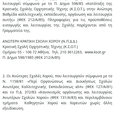
λειτουργεί σύμφωνα με το Π. Δ/γμα 598/85 «Κατάταξη της
Κρατικής Σχολής Ορχηστικής Τέχνης (Κ.Σ.Ο.Τ.), στην Ανώτερη
Βαθμίδα καλλιτεχνικής εκπαίδευσης, οργάνωση και λειτουργία
αυτής» (ΦΕΚ 212/Α/85). Πληροφορίες για τις προϋποθέσεις
εισαγωγής και λειτουργίας της Σχολής παρέχονται από τη
Γραμματεία της.
ΑΝΩΤΕΡΗ ΚΡΑΤΙΚΗ ΣΧΟΛΗ ΧΟΡΟΥ (Ν.Π.Δ.Δ.)
Κρατική Σχολή Ορχηστικής Τέχνης (Κ.Σ.Ο.Τ.)
Ομήρου 55 – 106 72 Αθήνα, Τηλ. 210 3612263, www.ksot.gr
Π. Δ/γμα 598/1985 (ΦΕΚ 212/Α/85)
2. Οι Ανώτερες Σχολές Χορού, που λειτουργούν σύμφωνα με το
Ν. 1158/81 «Περί Οργανώσεως και Διοικήσεως Σχολών
Ανωτέρας Καλλιτεχνικής Εκπαιδεύσεως κλπ» (ΦΕΚ 127/Α/81)
και το Π.Δ. 372/83 «Κανονισμός οργάνωσης και λειτουργίας
Ανωτέρων Σχολών Χορού» (ΦΕΚ 131/Α/83) και περιλαμβάνουν
τμήματα Καθηγητών Χορού και Χορευτών χωρίς άλλη
εξειδίκευση.