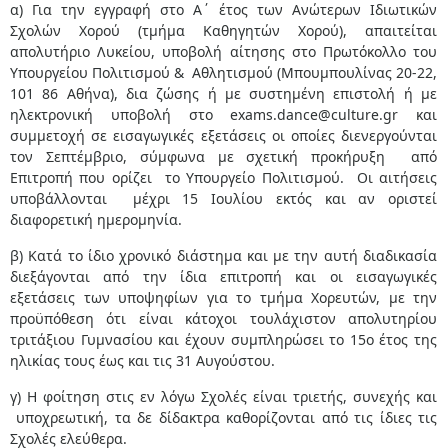
α) Για την εγγραφή στο Α΄ έτος των Ανώτερων Ιδιωτικών
Σχολών Χορού (τμήμα Καθηγητών Χορού), απαιτείται
απολυτήριο Λυκείου, υποβολή αίτησης στο Πρωτόκολλο του
Υπουργείου Πολιτισμού & Αθλητισμού (Μπουμπουλίνας 20-22,
101 86 Αθήνα), δια ζώσης ή με συστημένη επιστολή ή με
ηλεκτρονική υποβολή στο exams.dance@culture.gr και
συμμετοχή σε εισαγωγικές εξετάσεις οι οποίες διενεργούνται
τον Σεπτέμβριο, σύμφωνα με σχετική προκήρυξη από
Επιτροπή που ορίζει το Υπουργείο Πολιτισμού. Οι αιτήσεις
υποβάλλονται μέχρι 15 Ιουλίου εκτός και αν οριστεί
διαφορετική ημερομηνία.
β) Κατά το ίδιο χρονικό διάστημα και με την αυτή διαδικασία
διεξάγονται από την ίδια επιτροπή και οι εισαγωγικές
εξετάσεις των υποψηφίων για το τμήμα Χορευτών, με την
προϋπόθεση ότι είναι κάτοχοι τουλάχιστον απολυτηρίου
τριτάξιου Γυμνασίου και έχουν συμπληρώσει το 15ο έτος της
ηλικίας τους έως και τις 31 Αυγούστου.
γ) Η φοίτηση στις εν λόγω Σχολές είναι τριετής, συνεχής και
υποχρεωτική, τα δε δίδακτρα καθορίζονται από τις ίδιες τις
Σχολές ελεύθερα.