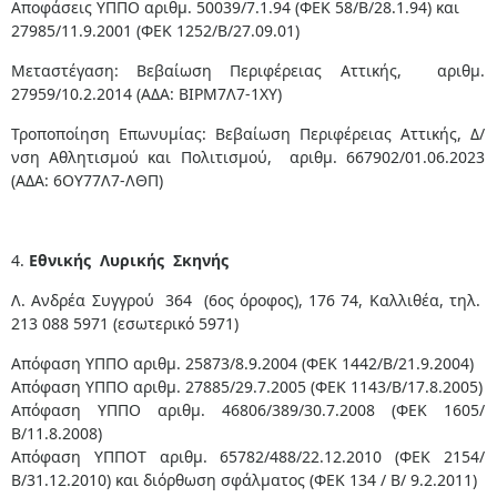
Αποφάσεις ΥΠΠΟ αριθμ. 50039/7.1.94 (ΦΕΚ 58/Β/28.1.94) και
27985/11.9.2001 (ΦΕΚ 1252/Β/27.09.01)
Μεταστέγαση: Βεβαίωση Περιφέρειας Αττικής, αριθμ.
27959/10.2.2014 (ΑΔΑ: ΒΙΡΜ7Λ7-1ΧΥ)
Τροποποίηση Επωνυμίας: Βεβαίωση Περιφέρειας Αττικής, Δ/
νση Αθλητισμού και Πολιτισμού, αριθμ. 667902/01.06.2023
(ΑΔΑ: 6ΟΥ77Λ7-ΛΘΠ)
4.
Εθνικής Λυρικής Σκηνής
Λ. Ανδρέα Συγγρού 364 (6ος όροφος), 176 74, Καλλιθέα, τηλ.
213 088 5971 (εσωτερικό 5971)
Απόφαση ΥΠΠΟ αριθμ. 25873/8.9.2004 (ΦΕΚ 1442/Β/21.9.2004)
Απόφαση ΥΠΠΟ αριθμ. 27885/29.7.2005 (ΦΕΚ 1143/Β/17.8.2005)
Απόφαση ΥΠΠΟ αριθμ. 46806/389/30.7.2008 (ΦΕΚ 1605/
Β/11.8.2008)
Απόφαση ΥΠΠΟΤ αριθμ. 65782/488/22.12.2010 (ΦΕΚ 2154/
Β/31.12.2010) και διόρθωση σφάλματος (ΦΕΚ 134 / Β/ 9.2.2011)