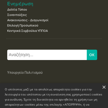
Ενημέρωση
Δελτία Τύπου
Συνεντεύξεις
Ανακοινώσεις - Διαγωνισμοί
Επιλογή Προσωπικού
Κεντρικά Συμβούλια ΥΠΠΟΑ
Υπουργείο Πολιτισμού
×
Μπουμπουλίνας 20-22, 106 82 Αθήνα
Ο ιστότοπος μαζί με τα απολύτως απαραίτητα cookies για την
Τηλ: +30 2131322100, 2131322421
mail: grplk@culture.gr
λειτουργία του ιστότοπου με τη συναίνεση σας χρησιμοποιεί cookies
για ανάλυση. Έχετε τη δυνατότητα να αρνηθείτε τη χρήση των μη
απαραίτητων cookies μέσω της επιλογής «ΑΠΟΡΡΙΨΗ», ή να