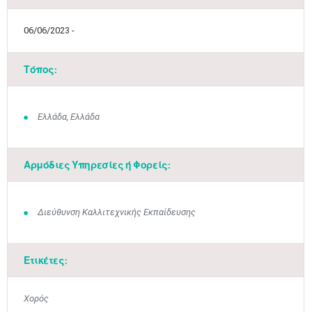
06/06/2023 -
Τόπος:
Ελλάδα, Ελλάδα
Αρμόδιες Υπηρεσίες ή Φορείς:
Μαϊ
1
2
•
•
Διεύθυνση Καλλιτεχνικής Εκπαίδευσης
3
4
5
6
7
8
9
•
•
•
•
•
•
•
Ετικέτες:
10
11
12
13
14
15
16
•
•
•
•
•
•
•
Χορός
17
18
19
20
21
22
23