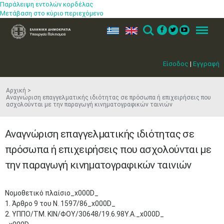
Παράλειψη εντολών κορδέλας
Μετάβαση στο κύριο περιεχόμενο
ελ
en
Search
Menu
Είσοδος
|
Εγγραφή
Αρχική
Αναγνώριση επαγγελματικής ιδιότητας σε πρόσωπα ή επιχειρήσεις που
ασχολούνται με την παραγωγή κινηματογραφικών ταινιών
Αναγνώριση επαγγελματικής ιδιότητας σε
πρόσωπα ή επιχειρήσεις που ασχολούνται με
την παραγωγή κινηματογραφικών ταινιών
Νομοθετικό πλαίσιο_x000D_
1. Άρθρο 9 του Ν. 1597/86_x000D_
2. ΥΠΠΟ/ΤΜ. ΚΙΝ/ΦΟΥ/30648/19.6.98Υ.Α._x000D_