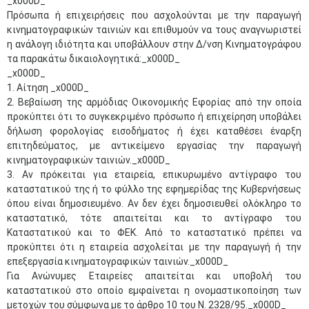
_x000D_
Πρόσωπα ή επιχειρήσεις που ασχολούνται με την παραγωγή
κινηματογραφικών ταινιών και επιθυμούν να τους αναγνωριστεί
η ανάλογη ιδιότητα και υποβάλλουν στην Δ/νση Κινηματογράφου
τα παρακάτω δικαιολογητικά:_x000D_
_x000D_
1. Αίτηση _x000D_
2. Βεβαίωση της αρμόδιας Οικονομικής Εφορίας από την οποία
προκύπτει ότι το συγκεκριμένο πρόσωπο ή επιχείρηση υποβάλει
δήλωση φορολογίας εισοδήματος ή έχει καταθέσει έναρξη
επιτηδεύματος, με αντικείμενο εργασίας την παραγωγή
κινηματογραφικών ταινιών._x000D_
3. Αν πρόκειται για εταιρεία, επικυρωμένο αντίγραφο του
καταστατικού της ή το φύλλο της εφημερίδας της Κυβερνήσεως
όπου είναι δημοσιευμένο. Αν δεν έχει δημοσιευθεί ολόκληρο το
καταστατικό, τότε απαιτείται και το αντίγραφο του
Καταστατικού και το ΦΕΚ. Από το καταστατικό πρέπει να
προκύπτει ότι η εταιρεία ασχολείται με την παραγωγή ή την
επεξεργασία κινηματογραφικών ταινιών._x000D_
Για Ανώνυμες Εταιρείες απαιτείται και υποβολή του
καταστατικού στο οποίο εμφαίνεται η ονομαστικοποίηση των
μετοχών του σύμφωνα με το άρθρο 10 του Ν. 2328/95._x000D_