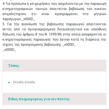
4. Για πρόσωπα ή επιχειρήσεις που ασχολούνται με την παραγωγή
κινηματογραφικών ταινιών απαιτείται βεβαίωση του οικείου
επιμελητηρίου ότι είναι εγγεγραμμένοι στο μητρώο
παραγωγών._x000D_
Μαϊ
1
2
•
•
5. Για την ανανέωση της βεβαίωσης παραγωγού απαιτούνται
εκτός από τα προαναφερόμενα δικαιολογητικά και υπεύθυνη
3
4
5
6
7
8
9
δήλωση του άρθρου 8 του Ν. 1599/86 στην οποία αναφέρονται οι
•
•
•
•
•
•
•
κινηματογραφικές παραγωγές που έγιναν κατά τη διάρκεια της
ισχύος της προηγούμενης βεβαίωσης._x000D_
10
11
12
13
14
15
16
_x000D_
•
•
•
•
•
•
•
17
18
19
20
21
22
23
•
•
•
•
•
•
•
•
•
•
•
•
•
Τόπος:
24
25
26
27
28
29
30
•
•
•
•
•
•
•
Ελλάδα, Ελλάδα
31
Ιουν
1
2
3
4
5
6
•
•
•
•
•
•
•
Είδος πληροφορίας για τον πολίτη:
7
8
9
10
11
12
13
•
•
•
•
•
•
•