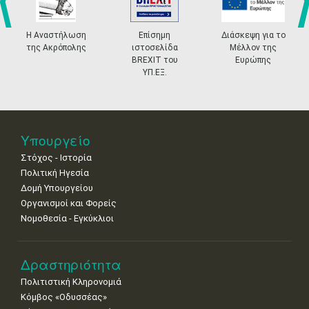
4
5
6
7
8
9
10
•
•
•
•
•
•
•
prev
ne
Η Αναστήλωση
Επίσημη
Διάσκεψη για το
της Ακρόπολης
ιστοσελίδα
Μέλλον της
11
12
13
14
15
16
17
BREXIT του
Ευρώπης
•
•
•
•
•
•
•
ΥΠ.ΕΞ.
18
19
20
21
22
23
24
•
•
•
•
•
•
•
25
26
27
28
29
30
31
Υπουργείο
•
•
•
•
•
•
•
Στόχος - Ιστορία
Πολιτική Ηγεσία
Δομή Υπουργείου
Οργανισμοί και Φορείς
Νομοθεσία - Εγκύκλιοι
Δραστηριότητα
Πολιτιστική Κληρονομιά
Κόμβος «Οδυσσέας»