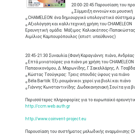
20:00-20:45 Παρουσίαση του π
ₒ Σύμμειξη εννοιών και μουσική
ₒ CHAMELEON: ένα δημιουργικό υπολογιστικό σύστημα 
ₒ Aξιολόγηση και καλλιτεχνική χρήση του CHAMELEON
Ερευνητική ομάδα: Μάξιμος Καλιακάτσος-Παπακώστας
Αιμίλιος Καμπουρόπουλος (επιστ. υπεύθυνος)
20:45-21:30 Συναυλία (Φανή Καραγιάννη: πιάνο, Ανδρέας
ₒ Επτά μινιατούρες για πιάνο με χρήση του CHAMELEON (Μ
Παπαοικονόμου, Δ. Μαρωνίδης, Γ. Σακελλάρης, Λ. Τσαβδα
ₒ Κώστας Τσούγκρας: Τρεις σπουδές ύφους για πιάνο
ₒ Béla Bartók: Έξι ρουμάνικοι χοροί για βιολί και πιάνο
ₒ Γιάννης Κωνσταντινίδης: Δωδεκανησιακή Σουίτα για βι
Περισσότερες πληροφορίες για το ευρωπαϊκό ερευνητι
http://ccm.web.auth.gr
http://www.coinvent-project.eu
Παρουσίαση του συστήματος μελωδικής εναρμόνισης 