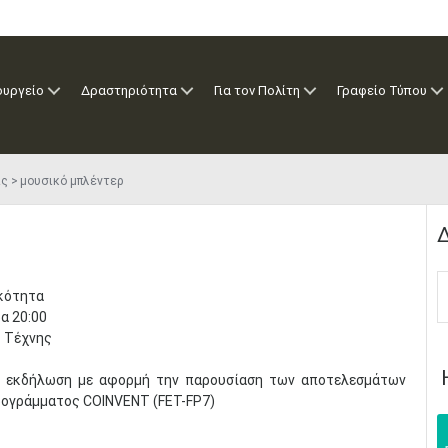
ουργείο
Δραστηριότητα
Για τον Πολίτη
Γραφείο Τύπου
ις
μουσικό μπλέντερ
Δ
ικότητα
α 20:00
 Τέχνης
κή εκδήλωση με αφορμή την παρουσίαση των αποτελεσμάτων
ρογράμματος COINVENT (FET-FP7)