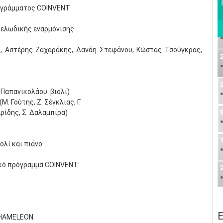
ρογράμματος COINVENT
μελωδικής εναρμόνισης
, Αστέρης Ζαχαράκης, Δανάη Στεφάνου, Κώστας Τσούγκρας,
 Παπανικολάου: βιολί)
. Γούτης, Ζ. Σέγκλιας, Γ.
ρίδης, Σ. Δαλαμπίρα)
ολί και πιάνο
κό πρόγραμμα COINVENT:
Ε
CHAΜELEON: