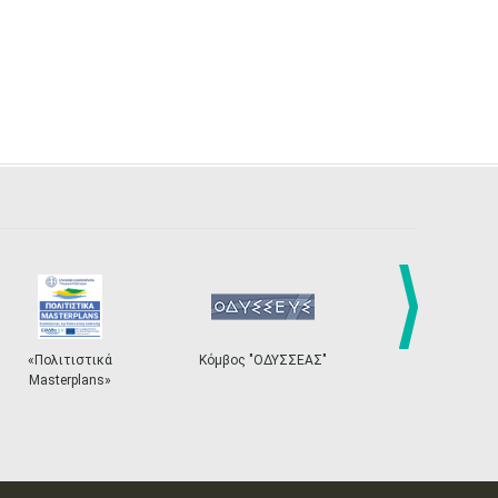
next
«Πολιτιστικά
Κόμβος "ΟΔΥΣΣΕΑΣ"
Ηλεκτρονικό Σύ
Masterplans»
Εισιτηρίω