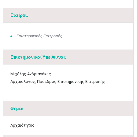
Εταίροι:
Επιστημονικές Επιτροπές
Επιστημονικοί Υπεύθυνοι:
Μαϊ
1
2
•
•
​Μιχάλης Ανδριανάκης
Αρχαιολόγος, Πρόεδρος Επιστημονικής Επιτροπής​​
3
4
5
6
7
8
9
•
•
•
•
•
•
•
10
11
12
13
14
15
16
•
•
•
•
•
•
•
Θέμα:
17
18
19
20
21
22
23
•
•
•
•
•
•
•
•
•
•
•
•
•
Αρχαιότητες
24
25
26
27
28
29
30