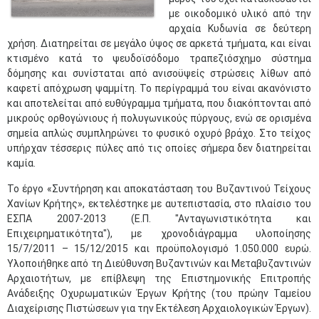
με οικοδομικό υλικό από την
αρχαία Κυδωνία σε δεύτερη
χρήση. Διατηρείται σε μεγάλο ύψος σε αρκετά τμήματα, και είναι
κτισμένο κατά το ψευδοϊσόδομο τραπεζιόσχημο σύστημα
δόμησης και συνίσταται από ανισοϋψείς στρώσεις λίθων από
καφετί απόχρωση ψαμμίτη. Το περίγραμμά του είναι ακανόνιστο
και αποτελείται από ευθύγραμμα τμήματα, που διακόπτονται από
μικρούς ορθογώνιους ή πολυγωνικούς πύργους, ενώ σε ορισμένα
σημεία απλώς συμπληρώνει το φυσικό οχυρό βράχο. Στο τείχος
υπήρχαν τέσσερις πύλες από τις οποίες σήμερα δεν διατηρείται
καμία.
Το έργο «Συντήρηση και αποκατάσταση του Βυζαντινού Τείχους
Χανίων Κρήτης», εκτελέστηκε με αυτεπιστασία, στο πλαίσιο του
ΕΣΠΑ 2007-2013 (Ε.Π. "Ανταγωνιστικότητα και
Επιχειρηματικότητα"), με χρονοδιάγραμμα υλοποίησης
15/7/2011 – 15/12/2015 και προϋπολογισμό 1.050.000 ευρώ.
Υλοποιήθηκε από τη Διεύθυνση Βυζαντινών και Μεταβυζαντινών
Αρχαιοτήτων, με επίβλεψη της Επιστημονικής Επιτροπής
Ανάδειξης Οχυρωματικών Έργων Κρήτης (του πρώην Ταμείου
Διαχείρισης Πιστώσεων για την Εκτέλεση Αρχαιολογικών Έργων).