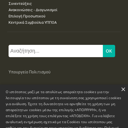
Συνεντεύξεις
Ανακοινώσεις - Διαγωνισμοί
Επιλογή Προσωπικού
Κεντρικά Συμβούλια ΥΠΠΟΑ
Υπουργείο Πολιτισμού
×
Μπουμπουλίνας 20-22, 106 82 Αθήνα
Ο ιστότοπος μαζί με τα απολύτως απαραίτητα cookies για την
Τηλ: +30 2131322100, 2131322421
mail: grplk@culture.gr
λειτουργία του ιστότοπου με τη συναίνεση σας χρησιμοποιεί cookies
για ανάλυση. Έχετε τη δυνατότητα να αρνηθείτε τη χρήση των μη
απαραίτητων cookies μέσω της επιλογής «ΑΠΟΡΡΙΨΗ», ή να
επιλέξετε τη χρήση τους επιλέγοντας «ΑΠΟΔΟΧΗ». Για να λάβετε
αναλυτική ενημέρωση σχετικά με τα Cookies του ιστότοπου μας
καθώς και την διαχείριση τους μπορείτε να διαβάσετε την
Πολιτική