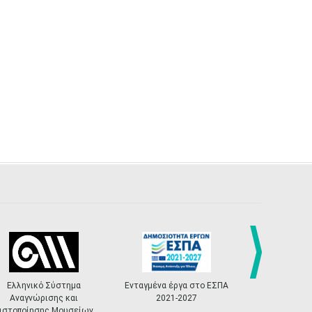
29
30
•
•
next
Ελληνικό Σύστημα
Ενταγμένα έργα στο ΕΣΠΑ
«Πολιτ
Αναγνώρισης και
2021-2027
Master
ιστοποίησης Μουσείων