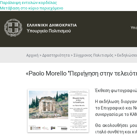
Παράλειψη εντολών κορδέλας
Μετάβαση στο κύριο περιεχόμενο
Υπ
Αρχική
Δραστηριότητα
Σύγχρονος Πολιτισμός
Εκδηλώσε
«Paolo Morello "Περιήγηση στην τελειότ
Έκθεση φωτογραφιών 
Η εκδήλωση διοργαν
το Επιγραφικό και Ν
συνεργασία με το ΚΑ
Θα ακολουθήσει μο
ιταλό συνθέτη και κι