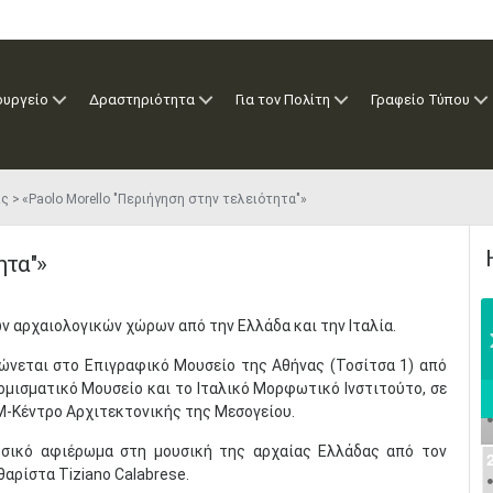
ουργείο
Δραστηριότητα
Για τον Πολίτη
Γραφείο Τύπου
ις
«Paolo Morello "Περιήγηση στην τελειότητα"»
ητα"»
αρχαιολογικών χώρων από την Ελλάδα και την Ιταλία.
ώνεται στο Επιγραφικό Μoυσείο της Αθήνας (Τοσίτσα 1) από
ομισματικό Μουσείο και το Ιταλικό Μορφωτικό Ινστιτούτο, σε
Μ-Κέντρο Αρχιτεκτονικής της Μεσογείου.
υσικό αφιέρωμα στη μουσική της αρχαίας Ελλάδας από τον
θαρίστα Tiziano Calabrese.