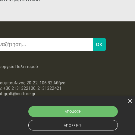
ουργείο Πολιτισμού
ουμπουλίνας 20-22, 106 82 Αθήνα
λ: +30 2131322100, 2131322421
l: grplk@culture.gr
×
ΑΠΟΔΟΧΉ
ΑΠΌΡΡΙΨΗ