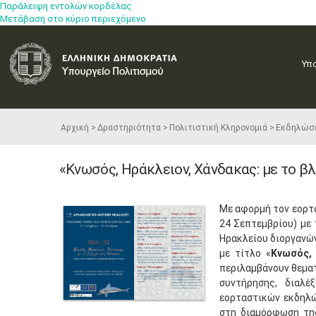
Παράλειψη εντολών κορδέλας
Μετάβαση στο κύριο περιεχόμενο
Υπ
Αρχική
Δραστηριότητα
Πολιτιστική Κληρονομιά
Εκδηλώσ
«Κνωσός, Ηράκλειον, Χάνδακας: με το β
​Με αφορμή τον εορ
24 Σεπτεμβρίου) με 
Ηρακλείου διοργανώ
με τίτλο «
Κνωσός,
περιλαμβάνουν θεματ
συντήρησης, διαλέ
εορταστικών εκδηλώ
στη διαμόρφωση τη