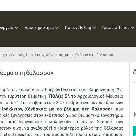
ουργείο
Δραστηριότητα
Για τον Πολίτη
Γραφείο Τύπου
εις
«Κνωσός, Ηράκλειον, Χάνδακας: με το βλέμμα στη θάλασσα»
Δ
λέμμα στη θάλασσα»
τασμό των Ευρωπαϊκών Ημερών Πολιτιστικής Κληρονομιάς (22-
την ευρύτερη θεματική "
ΠΟΛ(ε)ΙΣ"
, το Αρχαιολογικό Μουσείο
νει από 21 Σεπτεμβρίου έως 2 Οκτωβρίου ένα σύνολο δράσεων
 Ηράκλειον, Χάνδακας: με το βλέμμα στη θάλασσα
», που
ικές ξεναγήσεις στον εκθεσιακό χώρο, βιωματικό εργαστήριο
ξεις και αναγνώσεις φιλολογικών κειμένων. Σκοπός των
σεων είναι να αναδειχθεί ο ιδιαίτερος ρόλος της θάλασσας
ς εξωστρέφειας και του κοσμοπολιτισμού στους οικισμούς