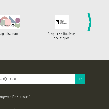
next
DigitalCulture
Όλη η Ελλάδα ένας
Πρόγραμμα Δι
πολιτισμός
ουργείο Πολιτισμού