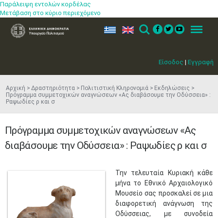
Παράλειψη εντολών κορδέλας
Μετάβαση στο κύριο περιεχόμενο
ελ
en
Search
Menu
Είσοδος
|
Εγγραφή
Αρχική
Δραστηριότητα
Πολιτιστική Κληρονομιά
Εκδηλώσεις
Πρόγραμμα συμμετοχικών αναγνώσεων «Ας διαβάσουμε την Οδύσσεια» :
Ραψωδίες ρ και σ
Πρόγραμμα συμμετοχικών αναγνώσεων «Ας
διαβάσουμε την Οδύσσεια» : Ραψωδίες ρ και σ
Την τελευταία Κυριακή κάθε
μήνα το Εθνικό Αρχαιολογικό
Μουσείο σας προσκαλεί σε μια
διαφορετική ανάγνωση της
Οδύσσειας, με συνοδεία