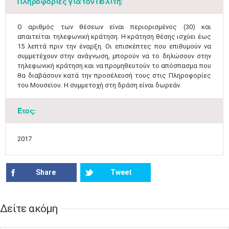
Πληροφορίες για τον Πολίτη:
Μαϊ
1
2
•
•
​Ο αριθμός των θέσεων είναι περιορισμένος (30) και
3
4
5
6
7
8
9
απαιτείται τηλεφωνική κράτηση. Η κράτηση θέσης ισχύει έως
•
•
•
•
•
•
•
15 λεπτά πριν την έναρξη. Οι επισκέπτες που επιθυμούν να
συμμετέχουν στην ανάγνωση, μπορούν να το δηλώσουν στην
10
11
12
13
14
15
16
τηλεφωνική κράτηση και να προμηθευτούν το απόσπασμα που
•
•
•
•
•
•
•
θα διαβάσουν κατά την προσέλευσή τους στις Πληροφορίες
του Μουσείου. Η συμμετοχή στη δράση είναι δωρεάν.​
17
18
19
20
21
22
23
•
•
•
•
•
•
•
•
•
•
•
•
•
Έτος:
24
25
26
27
28
29
30
•
•
•
•
•
•
•
2017
31
Ιουν
1
2
3
4
5
6
•
•
•
•
•
•
•
Share
Tweet
7
8
9
10
11
12
13
•
•
•
•
•
•
•
14
15
16
17
18
19
20
Δείτε ακόμη
•
•
•
•
•
•
•