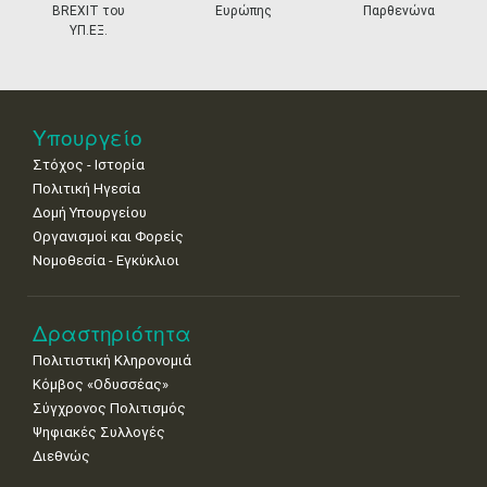
11
12
13
14
15
16
17
BREXIT του
Ευρώπης
Παρθενώνα
•
•
•
•
•
•
•
ΥΠ.ΕΞ.
18
19
20
21
22
23
24
•
•
•
•
•
•
•
25
26
27
28
29
30
31
Υπουργείο
•
•
•
•
•
•
•
Στόχος - Ιστορία
Πολιτική Ηγεσία
Δομή Υπουργείου
Οργανισμοί και Φορείς
Νομοθεσία - Εγκύκλιοι
Δραστηριότητα
Πολιτιστική Κληρονομιά
Κόμβος «Οδυσσέας»
Σύγχρονος Πολιτισμός
Ψηφιακές Συλλογές
Διεθνώς