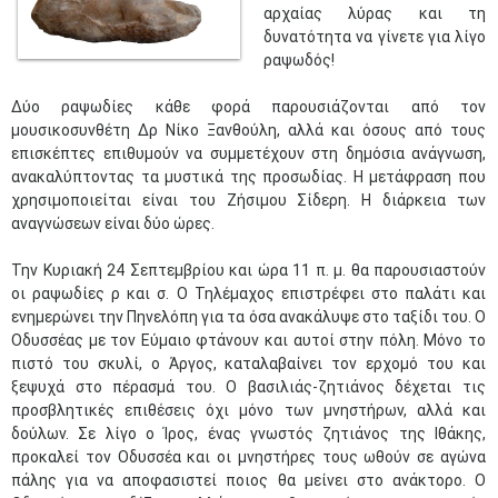
αρχαίας λύρας και τη
δυνατότητα να γίνετε για λίγο
ραψωδός!
Δύο ραψωδίες κάθε φορά παρουσιάζονται από τον
μουσικοσυνθέτη Δρ Νίκο Ξανθούλη, αλλά και όσους από τους
επισκέπτες επιθυμούν να συμμετέχουν στη δημόσια ανάγνωση,
ανακαλύπτοντας τα μυστικά της προσωδίας. Η μετάφραση που
χρησιμοποιείται είναι του Ζήσιμου Σίδερη. Η διάρκεια των
αναγνώσεων είναι δύο ώρες.
Την Κυριακή 24 Σεπτεμβρίου και ώρα 11 π. μ. θα παρουσιαστούν
οι ραψωδίες ρ και σ. Ο Τηλέμαχος επιστρέφει στο παλάτι και
ενημερώνει την Πηνελόπη για τα όσα ανακάλυψε στο ταξίδι του. Ο
Οδυσσέας με τον Εύμαιο φτάνουν και αυτοί στην πόλη. Μόνο το
πιστό του σκυλί, ο Άργος, καταλαβαίνει τον ερχομό του και
ξεψυχά στο πέρασμά του. Ο βασιλιάς-ζητιάνος δέχεται τις
προσβλητικές επιθέσεις όχι μόνο των μνηστήρων, αλλά και
δούλων. Σε λίγο ο Ίρος, ένας γνωστός ζητιάνος της Ιθάκης,
προκαλεί τον Οδυσσέα και οι μνηστήρες τους ωθούν σε αγώνα
πάλης για να αποφασιστεί ποιος θα μείνει στο ανάκτορο. Ο