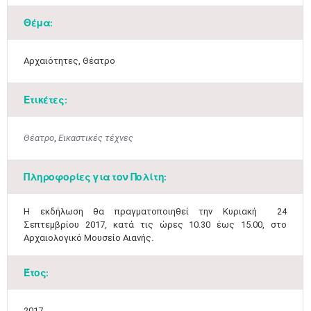
Θέμα:
Αρχαιότητες, Θέατρο
Ετικέτες:
Μαϊ
1
2
•
•
Θέατρο
,
Εικαστικές τέχνες
3
4
5
6
7
8
9
•
•
•
•
•
•
•
Πληροφορίες για τον Πολίτη:
10
11
12
13
14
15
16
​Η εκδήλωση θα πραγματοποιηθεί την Κυριακή 24
•
•
•
•
•
•
•
Σεπτεμβρίου 2017, κατά τις ώρες 10.30 έως 15.00, στο
Αρχαιολογικό Μουσείο Αιανής.
17
18
19
20
21
22
23
•
•
•
•
•
•
•
•
•
•
•
•
•
Έτος:
24
25
26
27
28
29
30
•
•
•
•
•
•
•
2017