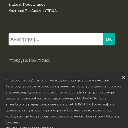
Επιλογή Προσωπικού
Κεντρικά Συμβούλια ΥΠΠΟΑ
Υπουργείο Πολιτισμού
×
Μπουμπουλίνας 20-22, 106 82 Αθήνα
Ο ιστότοπος μαζί με τα απολύτως απαραίτητα cookies για την
Τηλ: +30 2131322100, 2131322421
mail: grplk@culture.gr
λειτουργία του ιστότοπου με τη συναίνεση σας χρησιμοποιεί cookies
για ανάλυση. Έχετε τη δυνατότητα να αρνηθείτε τη χρήση των μη
απαραίτητων cookies μέσω της επιλογής «ΑΠΟΡΡΙΨΗ», ή να
επιλέξετε τη χρήση τους επιλέγοντας «ΑΠΟΔΟΧΗ». Για να λάβετε
αναλυτική ενημέρωση σχετικά με τα Cookies του ιστότοπου μας
καθώς και την διαχείριση τους μπορείτε να διαβάσετε την
Πολιτική
Πνευματικά Δικαιώματα © 1995-2026 Υπουργείο Πολιτισμού
Cookies