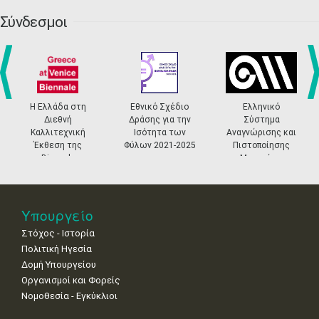
20
21
22
23
24
25
26
•
•
•
•
•
•
•
Σύνδεσμοι
27
28
29
30
Οκτ
1
2
3
•
•
•
•
•
•
•
4
5
6
7
8
9
10
•
•
•
•
•
•
•
prev
ne
Η Ελλάδα στη
Εθνικό Σχέδιο
Ελληνικό
Διεθνή
Δράσης για την
Σύστημα
11
12
13
14
15
16
17
Καλλιτεχνική
Ισότητα των
Αναγνώρισης και
•
•
•
•
•
•
•
Έκθεση της
Φύλων 2021-2025
Πιστοποίησης
Biennale
Μουσείων
18
19
20
21
22
23
24
Βενετίας
•
•
•
•
•
•
•
25
26
27
28
29
30
31
Υπουργείο
•
•
•
•
•
•
•
Στόχος - Ιστορία
Πολιτική Ηγεσία
Δομή Υπουργείου
Οργανισμοί και Φορείς
Νομοθεσία - Εγκύκλιοι