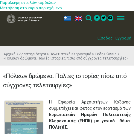
Παράλειψη εντολών κορδέλας
Μετάβαση στο κύριο περιεχόμενο
ελ
en
Search
Menu
Είσοδος
|
Εγγραφή
Αρχική
Δραστηριότητα
Πολιτιστική Κληρονομιά
Εκδηλώσεις
«Πόλεων δρώμενα. Παλιές ιστορίες πίσω από σύγχρονες τελετουργίες»
«Πόλεων δρώμενα. Παλιές ιστορίες πίσω από
σύγχρονες τελετουργίες»
Η Εφορεία Αρχαιοτήτων Κοζάνης
συμμετέχει και φέτος στον εορτασμό των
Ευρωπαϊκών Ημερών Πολιτιστικής
Κληρονομιάς (ΕΗΠΚ)
με γενικό θέμα
:
ΠΟΛ(ε)ΙΣ
.