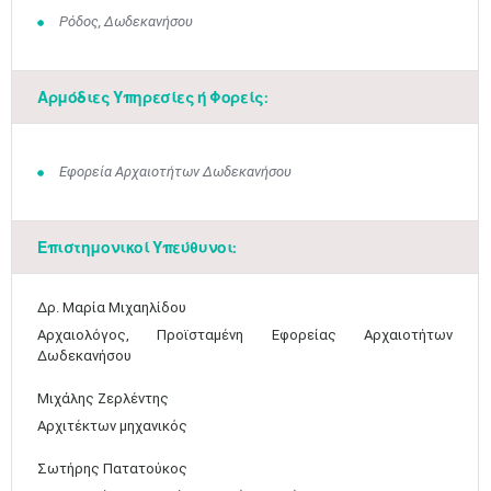
Ρόδος, Δωδεκανήσου
Αρμόδιες Υπηρεσίες ή Φορείς:
Εφορεία Αρχαιοτήτων Δωδεκανήσου
Επιστημονικοί Υπεύθυνοι:
​Δρ. Μαρία Μιχαηλίδου
Αρχαιολόγος, Προϊσταμένη Εφορείας Αρχαιοτήτων
Δωδεκανήσου​
Μιχάλης Ζερλέντης
Μαϊ
1
2
Αρχιτέκτων μηχανικός​
•
•
Σωτήρης Πατατούκος
3
4
5
6
7
8
9