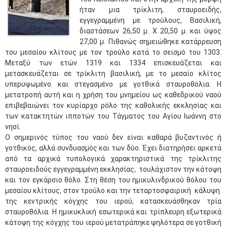
ήταν μια τρίκλιτη, σταυροειδής,
εγγεγραμμένη με τρούλους, Βασιλική,
διαστάσεων 26,50 μ. Χ 20,50 μ. και ύψος
27,00 μ. Πιθανώς σημειώθηκε κατάρρευση
του μεσαίου κλίτους με τον τρούλο κατά το σεισμό του 1303.
Μεταξύ των ετών 1319 και 1334 επισκευάζεται και
μετασκευάζεται σε τρίκλιτη βασιλική, με το μεσαίο κλίτος
υπερυψωμένο και στεγασμένο με γοτθικά σταυροθόλια. Η
μετατροπή αυτή και η χρήση του μνημείου ως καθεδρικού ναού
επιβεβαιώνει τον κυρίαρχο ρόλο της καθολικής εκκλησίας και
των κατακτητών ιπποτών του Τάγματος του Αγίου Ιωάννη στο
νησί.
Ο σημερινός τύπος του ναού δεν είναι καθαρά βυζαντινός ή
γοτθικός, αλλά συνδυασμός και των δύο. Έχει διατηρήσει αρκετά
από τα αρχικά τυπολογικά χαρακτηριστικά της τρίκλιτης
σταυροειδούς εγγεγραμμένη εκκλησίας, τουλάχιστον την κάτοψη
και τον εγκάρσιο θόλο. Στη θέση του ημικυλινδρικού θόλου του
μεσαίου κλίτους, στον τρούλο και την τεταρτοσφαιρική κάλυψη
της κεντρικής κόγχης του ιερού, κατασκευάσθηκαν τρία
σταυροθόλια. Η ημικυκλική εσωτερικά και τρίπλευρη εξωτερικά
κάτοψη της κόγχης του ιερού μετατράπηκε ψηλότερα σε γοτθική