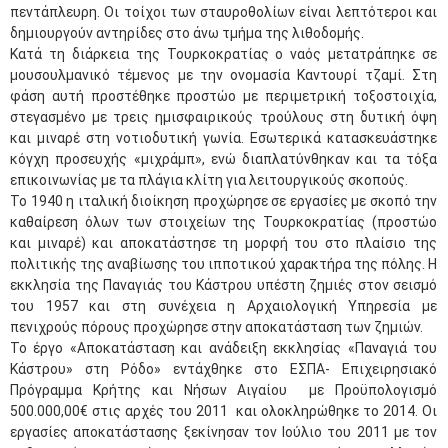
πεντάπλευρη. Οι τοίχοι των σταυροθολίων είναι λεπτότεροι και
δημιουργούν αντηρίδες στο άνω τμήμα της λιθοδομής.
Κατά τη διάρκεια της Τουρκοκρατίας ο ναός μετατράπηκε σε
μουσουλμανικό τέμενος με την ονομασία Καντουρί τζαμί. Στη
φάση αυτή προστέθηκε προστώο με περιμετρική τοξοστοιχία,
στεγασμένο με τρεις ημισφαιρικούς τρούλους στη δυτική όψη
και μιναρέ στη νοτιοδυτική γωνία. Εσωτερικά κατασκευάστηκε
κόγχη προσευχής «μιχράμπ», ενώ διαπλατύνθηκαν και τα τόξα
επικοινωνίας με τα πλάγια κλίτη για λειτουργικούς σκοπούς.
Το 1940 η ιταλική διοίκηση προχώρησε σε εργασίες με σκοπό την
καθαίρεση όλων των στοιχείων της Τουρκοκρατίας (προστώο
και μιναρέ) και αποκατάστησε τη μορφή του στο πλαίσιο της
πολιτικής της αναβίωσης του ιπποτικού χαρακτήρα της πόλης. Η
εκκλησία της Παναγιάς του Κάστρου υπέστη ζημιές στον σεισμό
του 1957 και στη συνέχεια η Αρχαιολογική Υπηρεσία με
πενιχρούς πόρους προχώρησε στην αποκατάσταση των ζημιών.
Το έργο «Αποκατάσταση και ανάδειξη εκκλησίας «Παναγιά του
Κάστρου» στη Ρόδο» εντάχθηκε στο ΕΣΠΑ- Επιχειρησιακό
Πρόγραμμα Κρήτης και Νήσων Αιγαίου με Προϋπολογισμό
500.000,00€ στις αρχές του 2011 και ολοκληρώθηκε το 2014. Οι
εργασίες αποκατάστασης ξεκίνησαν τον Ιούλιο του 2011 με τον