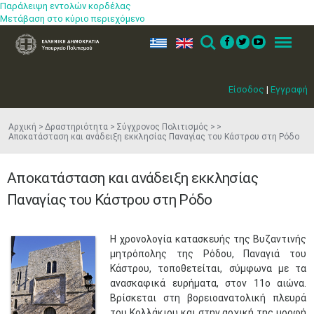
Παράλειψη εντολών κορδέλας
Μετάβαση στο κύριο περιεχόμενο
ελ
en
Search
Menu
Είσοδος
|
Εγγραφή
Αρχική
Δραστηριότητα
Σύγχρονος Πολιτισμός
Αποκατάσταση και ανάδειξη εκκλησίας Παναγίας του Κάστρου στη Ρόδο
Αποκατάσταση και ανάδειξη εκκλησίας
Παναγίας του Κάστρου στη Ρόδο
Η χρονολογία κατασκευής της Βυζαντινής
μητρόπολης της Ρόδου, Παναγιά του
Κάστρου, τοποθετείται, σύμφωνα με τα
ανασκαφικά ευρήματα, στον 11ο αιώνα.
Βρίσκεται στη βορειοανατολική πλευρά
του Κολλάκιου και στην αρχική της μορφή