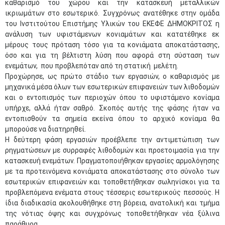
καθαρισμό του χώρου και την κατασκευή μεταλλικών
ικριωμάτων στο εσωτερικό. Συγχρόνως ανατέθηκε στην ομάδα
του Ινστιτούτου Επιστήμης Υλικών του ΕΚΕΦΕ ΔΗΜΟΚΡΙΤΟΣ η
ανάλυση των υφιστάμενων κονιαμάτων και κατατέθηκε εκ
μέρους τους πρόταση τόσο για τα κονιάματα αποκατάστασης,
όσο και για τη βέλτιστη λύση που αφορά στη σύσταση των
ενεμάτων, που προβλεπόταν από τη στατική μελέτη.
Προχώρησε, ως πρώτο στάδιο των εργασιών, ο καθαρισμός με
μηχανικά μέσα όλων των εσωτερικών επιφανειών των λιθοδομών
και ο εντοπισμός των περιοχών όπου το υφιστάμενο κονίαμα
υπήρχε, αλλά ήταν σαθρό. Σκοπός αυτής της φάσης ήταν να
εντοπισθούν τα σημεία εκείνα όπου το αρχικό κονίαμα θα
μπορούσε να διατηρηθεί.
Η δεύτερη φάση εργασιών προέβλεπε την αντιμετώπιση των
ρηγματώσεων με συρραφές λιθοδομών και προετοιμασία για την
κατασκευή ενεμάτων. Πραγματοποιήθηκαν εργασίες αρμολόγησης
με τα προτεινόμενα κονιάματα αποκατάστασης στο σύνολο των
εσωτερικών επιφανειών και τοποθετήθηκαν σωληνίσκοι για τα
προβλεπόμενα ενέματα στους τέσσερις εσωτερικούς πεσσούς. Η
ίδια διαδικασία ακολουθήθηκε στη βόρεια, ανατολική και τμήμα
της νότιας όψης και συγχρόνως τοποθετήθηκαν νέα ξύλινα
παράθυρα.