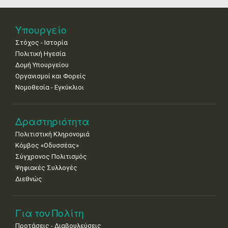
•
•
•
•
•
•
•
25
26
27
28
29
30
31
Υπουργείο
•
•
•
•
•
•
•
Στόχος - Ιστορία
Πολιτική Ηγεσία
Δομή Υπουργείου
Οργανισμοί και Φορείς
Νομοθεσία - Εγκύκλιοι
Δραστηριότητα
Πολιτιστική Κληρονομιά
Κόμβος «Οδυσσέας»
Σύγχρονος Πολιτισμός
Ψηφιακές Συλλογές
Διεθνώς
Για τον Πολίτη
Προτάσεις - Διαβουλεύσεις