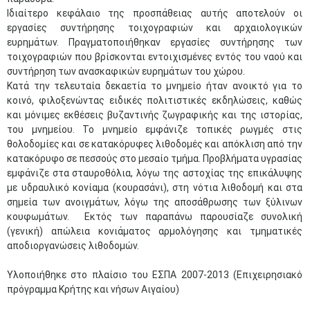
Ιδιαίτερο κεφάλαιο της προσπάθειας αυτής αποτελούν οι
εργασίες συντήρησης τοιχογραφιών και αρχαιολογικών
ευρημάτων. Πραγματοποιήθηκαν εργασίες συντήρησης των
τοιχογραφιών που βρίσκονται εντοιχισμένες εντός του ναού και
συντήρηση των ανασκαφικών ευρημάτων του χώρου.
Κατά την τελευταία δεκαετία το μνημείο ήταν ανοικτό για το
κοινό, φιλοξενώντας ειδικές πολιτιστικές εκδηλώσεις, καθώς
και μόνιμες εκθέσεις βυζαντινής ζωγραφικής και της ιστορίας,
του μνημείου. Το μνημείο εμφάνιζε τοπικές ρωγμές στις
θολοδομίες και σε κατακόρυφες λιθοδομές και απόκλιση από την
κατακόρυφο σε πεσσούς στο μεσαίο τμήμα. Προβλήματα υγρασίας
εμφάνιζε στα σταυροθόλια, λόγω της αστοχίας της επικάλυψης
με υδραυλικό κονίαμα (κουρασάνι), στη νότια λιθοδομή και στα
σημεία των ανοιγμάτων, λόγω της αποσάθρωσης των ξύλινων
κουφωμάτων. Εκτός των παραπάνω παρουσίαζε συνολική
(γενική) απώλεια κονιάματος αρμολόγησης και τμηματικές
αποδιοργανώσεις λιθοδομών.
Υλοποιήθηκε στο πλαίσιο του ΕΣΠΑ 2007-2013 (Επιχειρησιακό
πρόγραμμα Κρήτης και νήσων Αιγαίου)​