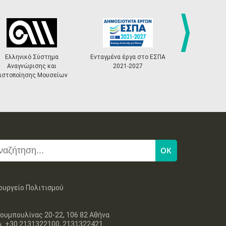
next
Ελληνικό Σύστημα
Ενταγμένα έργα στο ΕΣΠΑ
«Πολιτ
Αναγνώρισης και
2021-2027
Master
ιστοποίησης Μουσείων
ουργείο Πολιτισμού
ουμπουλίνας 20-22, 106 82 Αθήνα
λ: +30 2131322100, 2131322421