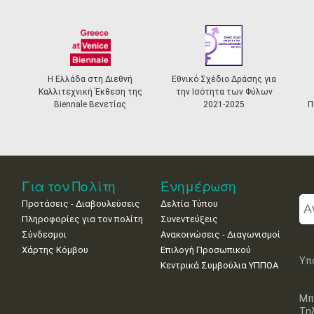
Η Ελλάδα στη Διεθνή
Εθνικό Σχέδιο Δράσης για
Καλλιτεχνική Έκθεση της
την Ισότητα των Φύλων
Biennale Βενετίας
2021-2025
Π
Για τον Πολίτη
Ενημέρωση
Προτάσεις - Διαβουλεύσεις
Δελτία Τύπου
Πληροφορίες για τον πολίτη
Συνεντεύξεις
Σύνδεσμοι
Ανακοινώσεις - Διαγωνισμοί
Χάρτης Κόμβου
Επιλογή Προσωπικού
Υπ
Κεντρικά Συμβούλια ΥΠΠΟΑ
Μπ
Τη