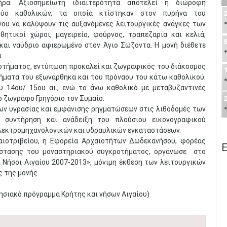
ήρα. Αξιοσημείωτη ιδιαιτερότητα αποτελεί η διώροφη
ύο καθολικών, τα οποία κτίστηκαν στον πυρήνα του
νου να καλύψουν τις αυξανόμενες λειτουργικές ανάγκες των
ητικοί χώροι, μαγειρείο, φούρνος, τραπεζαρία και κελιά,
 και ναΰδριο αφιερωμένο στον Άγιο Σώζοντα. Η μονή διέθετε
.
ροτήματος, εντύπωση προκαλεί και ζωγραφικός του διάκοσμος
ήματα του εξωνάρθηκα και του πρόναου του κάτω καθολικού.
υ 14ου/ 15ου αι., ενώ το άνω καθολικό με μεταβυζαντινές
ο ζωγράφο Γρηγόριο τον Συμαίο.
ων υγρασίας και εμφάνισης ρηγματώσεων στις λιθοδομές των
η συντήρηση και ανάδειξη του πλούσιου εικονογραφικού
λεκτρομηχανολογικών και υδραυλικών εγκαταστάσεων.
αιοτριβείου, η Εφορεία Αρχαιοτήτων Δωδεκανήσου, φορέας
Ε
άστασης του μοναστηριακού συγκροτήματος, οργάνωσε στο
 Νήσοι Αιγαίου 2007-2013», μόνιμη έκθεση των λειτουργικών
 της μονής.
ησιακό πρόγραμμα Κρήτης και νήσων Αιγαίου)​