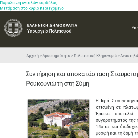
Παράλειψη εντολών κορδέλας
Μετάβαση στο κύριο περιεχόμενο
Υπ
Αρχική
Δραστηριότητα
Πολιτιστική Κληρονομιά
Αναστηλ
Συντήρηση και αποκατάσταση Σταυροπη
Ρουκουνιώτη στη Σύμη
Η Ιερά Σταυροπηγι
κτισμένη σε πλάτω
Έρεικα, αποτελεί
συγκροτήματος της π
14ο αι. και διαδοχι
μορφή και τη δομή τ