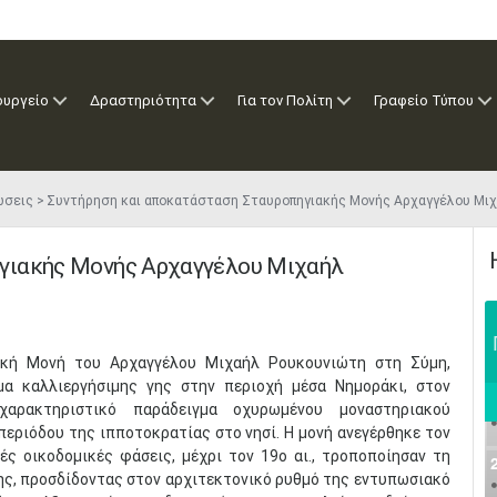
ουργείο
Δραστηριότητα
Για τον Πολίτη
Γραφείο Τύπου
ώσεις
Συντήρηση και αποκατάσταση Σταυροπηγιακής Μονής Αρχαγγέλου Μι
γιακής Μονής Αρχαγγέλου Μιχαήλ
ακή Μονή του Αρχαγγέλου Μιχαήλ Ρουκουνιώτη στη Σύμη,
μα καλλιεργήσιμης γης στην περιοχή μέσα Νημοράκι, στον
 χαρακτηριστικό παράδειγμα οχυρωμένου μοναστηριακού
εριόδου της ιπποτοκρατίας στο νησί. Η μονή ανεγέρθηκε τον
κές οικοδομικές φάσεις, μέχρι τον 19ο αι., τροποποίησαν τη
ης, προσδίδοντας στον αρχιτεκτονικό ρυθμό της εντυπωσιακό