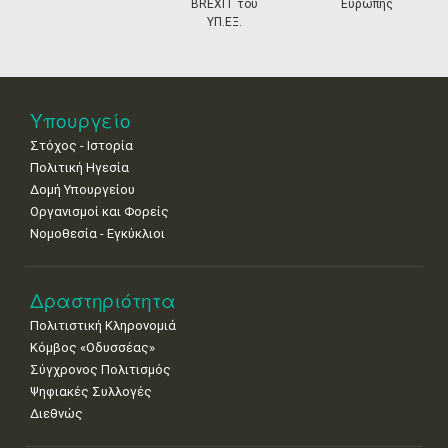
11
12
13
14
15
16
17
BREXIT του
Ευρώπης
•
•
•
•
•
•
•
ΥΠ.ΕΞ.
18
19
20
21
22
23
24
•
•
•
•
•
•
•
25
26
27
28
29
30
31
Υπουργείο
•
•
•
•
•
•
•
Στόχος - Ιστορία
Πολιτική Ηγεσία
Δομή Υπουργείου
Οργανισμοί και Φορείς
Νομοθεσία - Εγκύκλιοι
Δραστηριότητα
Πολιτιστική Κληρονομιά
Κόμβος «Οδυσσέας»
Σύγχρονος Πολιτισμός
Ψηφιακές Συλλογές
Διεθνώς