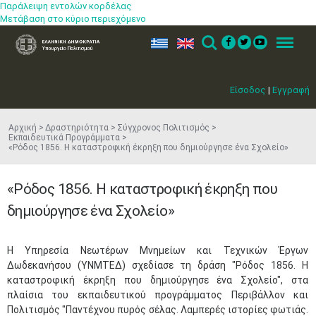
Παράλειψη εντολών κορδέλας
Μετάβαση στο κύριο περιεχόμενο
ελ
en
Search
Menu
Είσοδος
|
Εγγραφή
Αρχική
Δραστηριότητα
Σύγχρονος Πολιτισμός
Εκπαιδευτικά Προγράμματα
«Ρόδος 1856. Η καταστροφική έκρηξη που δημιούργησε ένα Σχολείο»
«Ρόδος 1856. Η καταστροφική έκρηξη που
δημιούργησε ένα Σχολείο»
Η Υπηρεσία Νεωτέρων Μνημείων και Τεχνικών Έργων
Δωδεκανήσου (ΥΝΜΤΕΔ) σχεδίασε τη δράση "Ρόδος 1856. Η
καταστροφική έκρηξη που δημιούργησε ένα Σχολείο", στα
πλαίσια του εκπαιδευτικού προγράμματος Περιβάλλον και
Πολιτισμός "Παντέχνου πυρός σέλας. Λαμπερές ιστορίες φωτιάς.