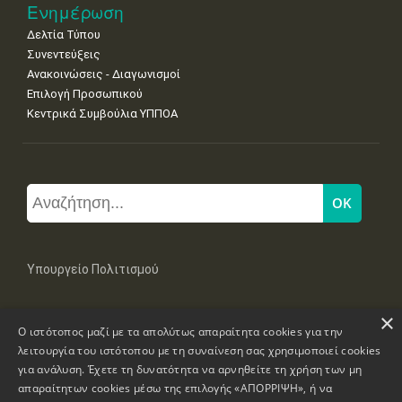
Ενημέρωση
Δελτία Τύπου
Συνεντεύξεις
Ανακοινώσεις - Διαγωνισμοί
Επιλογή Προσωπικού
Κεντρικά Συμβούλια ΥΠΠΟΑ
Υπουργείο Πολιτισμού
×
Μπουμπουλίνας 20-22, 106 82 Αθήνα
Ο ιστότοπος μαζί με τα απολύτως απαραίτητα cookies για την
Τηλ: +30 2131322100, 2131322421
mail: grplk@culture.gr
λειτουργία του ιστότοπου με τη συναίνεση σας χρησιμοποιεί cookies
για ανάλυση. Έχετε τη δυνατότητα να αρνηθείτε τη χρήση των μη
απαραίτητων cookies μέσω της επιλογής «ΑΠΟΡΡΙΨΗ», ή να