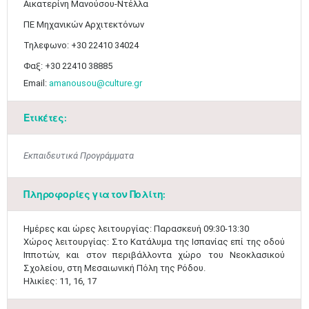
​Αικατερίνη Μανούσου-Ντέλλα
ΠΕ Μηχανικών Αρχιτεκτόνων
Τηλεφωνο: +30 22410 34024
Φαξ: +30 22410 38885
Email:
amanousou@culture.gr
Ετικέτες:
Εκπαιδευτικά Προγράμματα
Μαϊ
1
2
Πληροφορίες για τον Πολίτη:
•
•
3
4
5
6
7
8
9
​​Ημέρες και ώρες λειτουργίας: Παρασκευή 09:30-13:30
•
•
•
•
•
•
•
Χώρος λειτουργίας: Στο Κατάλυμα της Ισπανίας επί της οδού
Ιπποτών, και στον περιβάλλοντα χώρο του Νεοκλασικού
10
11
12
13
14
15
16
Σχολείου, στη Μεσαιωνική Πόλη της Ρόδου.
•
•
•
•
•
•
•
Ηλικίες: 11, 16, 17​
17
18
19
20
21
22
23