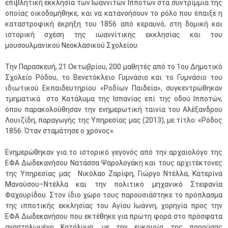
επιβλητική εκκλησία των Ιωαννιτών Ιπποτών στα συντρίμμια της
οποίας οικοδομήθηκε, και να κατανοήσουν το ρόλο που έπαιξε η
καταστροφική έκρηξη του 1856 από κεραυνό, στη δομική και
ιστορική σχέση της ιωαννίτικης εκκλησίας και του
μουσουλμανικού Νεοκλασικού Σχολείου.
Την Παρασκευή, 21 Οκτωβρίου, 200 μαθητές από το 1ου Δημοτικό
Σχολείο Ρόδου, το Βενετόκλειο Γυμνάσιο και το Γυμνάσιο του
ιδιωτικού Εκπαιδευτηρίου «Ροδίων Παιδεία», συγκεντρώθηκαν
τμηματικά στο Κατάλυμα της Ισπανίας επί της οδού Ιπποτών,
όπου παρακολούθησαν την ενημερωτική ταινία του Αλέξανδρου
Λουιζίδη, παραγωγής της Υπηρεσίας μας (2013), με τίτλο: «Ρόδος
1856. Όταν σταμάτησε ο χρόνος».
Ενημερώθηκαν για το ιστορικό γεγονός από την αρχαιολόγο της
ΕΦΑ Δωδεκανήσου Νατάσσα Ψαρολογάκη και τους αρχιτέκτονες
της Υπηρεσίας μας Νικόλαο Ζαρίφη, Γιώργο Ντέλλα, Κατερίνα
Μανούσου–Ντέλλα και την πολιτικό μηχανικό Στεφανία
Φαχουρίδου. Στον ίδιο χώρο τους παρουσιάστηκε το πρόπλασμα
της ιπποτικής εκκλησίας του Αγίου Ιωάννη, χορηγία προς την
ΕΦΑ Δωδεκανήσου που εκτέθηκε για πρώτη φορά στο πρόσφατα
αναστηλωμένο Κατάλυμα, με την ευκαιρία της παρούσας