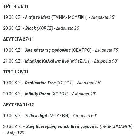
ΤΡΊΤΗ 21/11
19.00 Κ.Σ. -
A trip to Mars
(ΤΑΙΝΙΑ- ΜΟΥΣΙΚΗ) -
Διάρεκια 85'
20.30 Κ.Σ.
-
Block
(ΧΟΡΟΣ) - Διάρκεια 20'
ΔΕΥΤΈΡΑ 27/11
19.00 Κ.Σ.
-
Άσε κάτω τις φράουλες
(ΘΕΑΤΡΟ) -
Διάρκεια 75'
21.00 Κ.Σ. -
Μιχάλης Καλκάνης live
(ΜΟΥΣΙΚΗ) - Διάρκεια 90'
ΤΡΊΤΗ 28/11
19.00 Κ.Σ. -
Destination Free
(ΧΟΡΟΣ) -
Διάρκεια 35'
20.00 Κ.Σ. -
Infinity Room
(ΧΟΡΟΣ) -
Διάρκεια 40'
ΔΕΥΤΈΡΑ 11/12
19.00 Κ.Σ. -
Yellow Digit
(ΜΟΥΣΙΚΗ) -
Διάρκεια 60'
20.30 Κ.Σ.
-
Ζωή βασισμένη σε αληθινά γεγονότα
(PERFORMANCE)
– Διάρ.120'