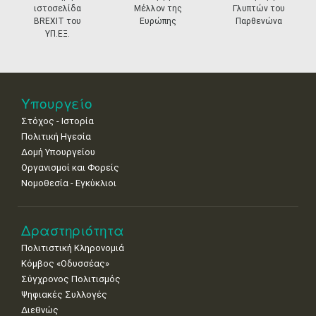
ιστοσελίδα
Μέλλον της
Γλυπτών του
11
12
13
14
15
16
17
BREXIT του
Ευρώπης
Παρθενώνα
•
•
•
•
•
•
•
ΥΠ.ΕΞ.
18
19
20
21
22
23
24
•
•
•
•
•
•
•
25
26
27
28
29
30
31
Υπουργείο
•
•
•
•
•
•
•
Στόχος - Ιστορία
Πολιτική Ηγεσία
Δομή Υπουργείου
Οργανισμοί και Φορείς
Νομοθεσία - Εγκύκλιοι
Δραστηριότητα
Πολιτιστική Κληρονομιά
Κόμβος «Οδυσσέας»
Σύγχρονος Πολιτισμός
Ψηφιακές Συλλογές
Διεθνώς