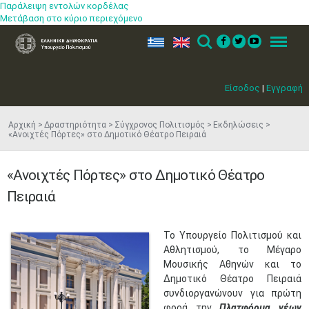
Παράλειψη εντολών κορδέλας
Μετάβαση στο κύριο περιεχόμενο
ελ
en
Search
Menu
Είσοδος
|
Εγγραφή
Αρχική
Δραστηριότητα
Σύγχρονος Πολιτισμός
Εκδηλώσεις
«Ανοιχτές Πόρτες» στο Δημοτικό Θέατρο Πειραιά
«Ανοιχτές Πόρτες» στο Δημοτικό Θέατρο
Πειραιά
Το Υπουργείο Πολιτισμού και
Αθλητισμού, το Μέγαρο
Μουσικής Αθηνών και το
Δημοτικό Θέατρο Πειραιά
συνδιοργανώνουν για πρώτη
φορά την
Πλατφόρμα νέων